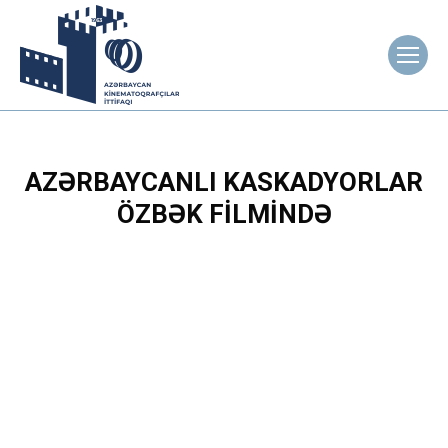
AZƏRBAYCANLI KASKADYORLAR
ÖZBƏK FILMINDƏ