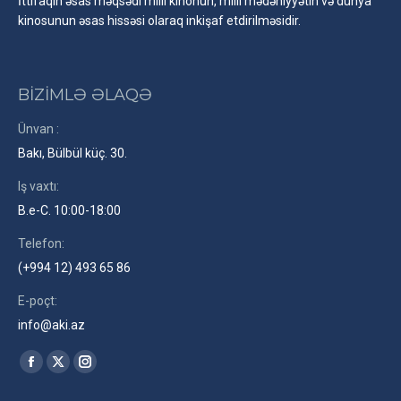
İttifaqın əsas məqsədi milli kinonun, milli mədəniyyətin və dünya
kinosunun əsas hissəsi olaraq inkişaf etdirilməsidir.
BİZİMLƏ ƏLAQƏ
Ünvan :
Bakı, Bülbül küç. 30.
Iş vaxtı:
B.e-C. 10:00-18:00
Telefon:
(+994 12) 493 65 86
E-poçt:
info@aki.az
Find us on:
Facebook
X
Instagram
page
page
page