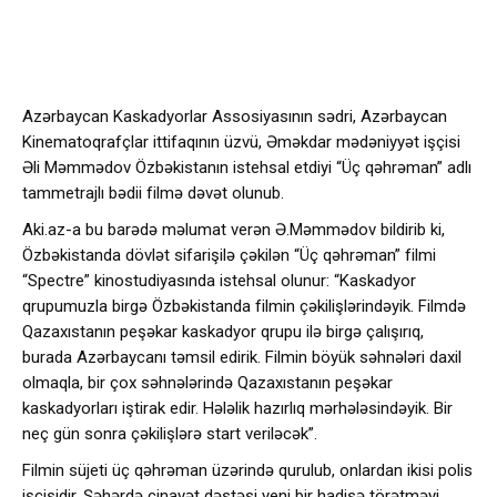
Azərbaycan Kaskadyorlar Assosiyasının sədri, Azərbaycan
Kinematoqrafçlar ittifaqının üzvü, Əməkdar mədəniyyət işçisi
Əli Məmmədov Özbəkistanın istehsal etdiyi “Üç qəhrəman” adlı
tammetrajlı bədii filmə dəvət olunub.
Aki.az-a bu barədə məlumat verən Ə.Məmmədov bildirib ki,
Özbəkistanda dövlət sifarişilə çəkilən “Üç qəhrəman” filmi
“Spectre” kinostudiyasında istehsal olunur: “Kaskadyor
qrupumuzla birgə Özbəkistanda filmin çəkilişlərindəyik. Filmdə
Qazaxıstanın peşəkar kaskadyor qrupu ilə birgə çalışırıq,
burada Azərbaycanı təmsil edirik. Filmin böyük səhnələri daxil
olmaqla, bir çox səhnələrində Qazaxıstanın peşəkar
kaskadyorları iştirak edir. Hələlik hazırlıq mərhələsindəyik. Bir
neç gün sonra çəkilişlərə start veriləcək”.
Filmin süjeti üç qəhrəman üzərində qurulub, onlardan ikisi polis
işçisidir. Şəhərdə cinayət dəstəsi yeni bir hadisə törətməyi