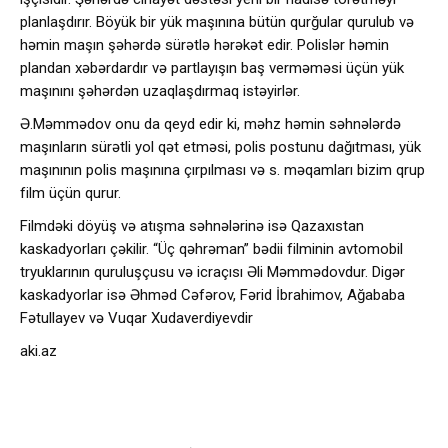
planlaşdırır. Böyük bir yük maşınına bütün qurğular qurulub və
həmin maşın şəhərdə sürətlə hərəkət edir. Polislər həmin
plandan xəbərdardır və partlayışın baş verməməsi üçün yük
maşınını şəhərdən uzaqlaşdırmaq istəyirlər.
Ə.Məmmədov onu da qeyd edir ki, məhz həmin səhnələrdə
maşınların sürətli yol qət etməsi, polis postunu dağıtması, yük
maşınının polis maşınına çırpılması və s. məqamları bizim qrup
film üçün qurur.
Filmdəki döyüş və atışma səhnələrinə isə Qazaxıstan
kaskadyorları çəkilir. “Üç qəhrəman” bədii filminin avtomobil
tryuklarının quruluşçusu və icraçısı Əli Məmmədovdur. Digər
kaskadyorlar isə Əhməd Cəfərov, Fərid İbrahimov, Ağababa
Fətullayev və Vuqar Xudaverdiyevdir
aki.az