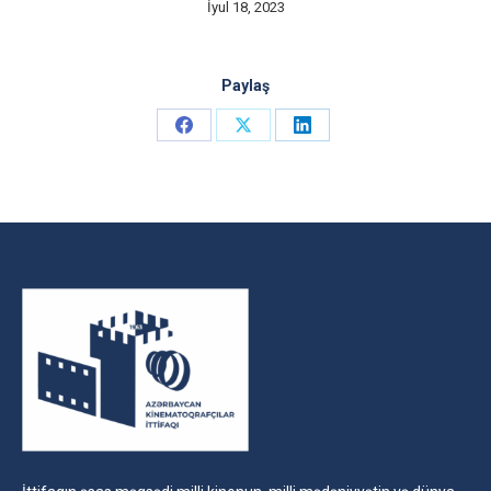
İyul 18, 2023
Paylaş
Share
Share
Share
on
on
on
Facebook
X
LinkedIn