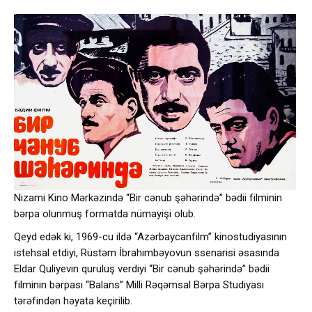
Nizami Kino Mərkəzində “Bir cənub şəhərində” bədii filminin
bərpa olunmuş formatda nümayişi olub.
Qeyd edək ki, 1969-cu ildə “Azərbaycanfilm” kinostudiyasının
istehsal etdiyi, Rüstəm İbrahimbəyovun ssenarisi əsasında
Eldar Quliyevin quruluş verdiyi “Bir cənub şəhərində” bədii
filminin bərpası “Balans” Milli Rəqəmsal Bərpa Studiyası
tərəfindən həyata keçirilib.