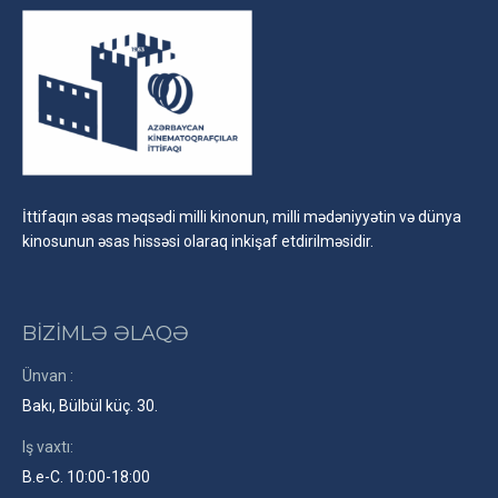
İttifaqın əsas məqsədi milli kinonun, milli mədəniyyətin və dünya
kinosunun əsas hissəsi olaraq inkişaf etdirilməsidir.
BİZİMLƏ ƏLAQƏ
Ünvan :
Bakı, Bülbül küç. 30.
Iş vaxtı:
B.e-C. 10:00-18:00