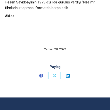
Həsən Seyidbəylinin 1973-cü ildə quruluş verdiyi “Nəsimi”
filmlərini rəqəmsal formatda bərpa edib.
Aki.az
Yanvar 28, 2022
Paylaş
Share
Share
Share
on
on
on
Facebook
X
LinkedIn