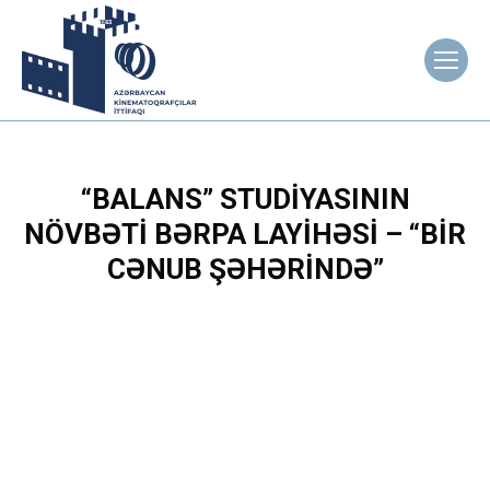
“BALANS” STUDIYASININ
NÖVBƏTI BƏRPA LAYIHƏSI – “BIR
CƏNUB ŞƏHƏRINDƏ”