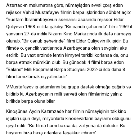
Azərtac-ın məlumatına görə, nümayişdən əvvəl çıxış edən
rejissor Vahid Mustafayev filmin bərpa işlərindən söhbət açıb:
“Rüstəm İbrahimbəyovun ssenarisi əsasında rejissor Eldar
Quliyevin 1968-ci ildə çəkdiyi “Bir cənub şəhərində” filmi 1969 il
yanvarın 27-də indiki Nizami Kino Mərkəzində ilk dəfə nümayiş
olunub. “Bir cənub şəhərində” filmi Eldar Quliyevin ilk işidir. Bu
filmdə o, gənclik vaxtlarında Azərbaycana olan sevgisini əks
etdirib. Bu vaxt ərzində lentin kimyəvi tərkibi korlansa da, onu
bərpa etmək mümkün olub. Bu günədək 4 filmi bərpa edən
“Balans” Milli Rəqəmsal Bərpa Studiyası 2022-ci ildə daha 8
filmi təmizləmək niyyətindədir”.
V.Mustafayev iş adamlarını bu qrupa dəstək olmağa çağırıb və
bildirib ki, Azərbaycanın milli sərvəti olan filmlərimiz yalnız
birlikdə bərpa oluna bilər.
Kinoşünas Aydın Kazımzadə hər filmin nümayişinin tək kino
işçiləri üçün deyil, milyonlarla kinosevərlərin bayramı olduğunu
qeyd edib: “Bu filmə hamı baxsa da, zal yenə də doludur. Bu
bayramı bizə bəxş edənlərə təşəkkür edirəm”.