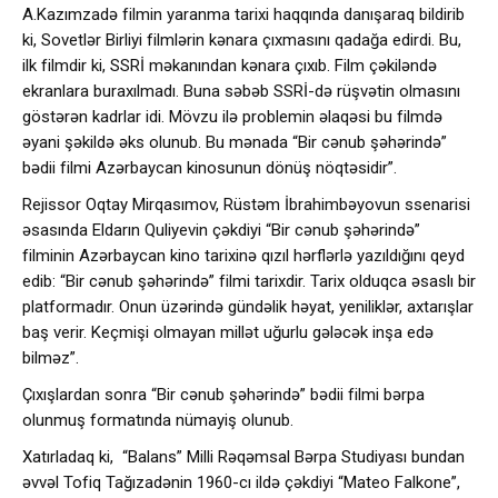
A.Kazımzadə filmin yaranma tarixi haqqında danışaraq bildirib
ki, Sovetlər Birliyi filmlərin kənara çıxmasını qadağa edirdi. Bu,
ilk filmdir ki, SSRİ məkanından kənara çıxıb. Film çəkiləndə
ekranlara buraxılmadı. Buna səbəb SSRİ-də rüşvətin olmasını
göstərən kadrlar idi. Mövzu ilə problemin əlaqəsi bu filmdə
əyani şəkildə əks olunub. Bu mənada “Bir cənub şəhərində”
bədii filmi Azərbaycan kinosunun dönüş nöqtəsidir”.
Rejissor Oqtay Mirqasımov, Rüstəm İbrahimbəyovun ssenarisi
əsasında Eldarın Quliyevin çəkdiyi “Bir cənub şəhərində”
filminin Azərbaycan kino tarixinə qızıl hərflərlə yazıldığını qeyd
edib: “Bir cənub şəhərində” filmi tarixdir. Tarix olduqca əsaslı bir
platformadır. Onun üzərində gündəlik həyat, yeniliklər, axtarışlar
baş verir. Keçmişi olmayan millət uğurlu gələcək inşa edə
bilməz”.
Çıxışlardan sonra “Bir cənub şəhərində” bədii filmi bərpa
olunmuş formatında nümayiş olunub.
Xatırladaq ki, “Balans” Milli Rəqəmsal Bərpa Studiyası bundan
əvvəl Tofiq Tağızadənin 1960-cı ildə çəkdiyi “Mateo Falkone”,