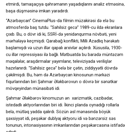
etmirdi, tamaşaçıya qəhrəmanın yaşadıqlarını analiz etməsinə,
başa düşməsinə imkan yaradırdı.
“Azərbaycan” CinemaPlus-da filmin müzakirəsi də elə bu
atmosferdə baş tutdu. “Sahilsiz gecə” 1989-cu ildə ekranlara
çıxıb. Bu, o dövr idi ki, SSRİ-də yenidənqurma növbəti, yeni
mərhələyə keçmişdi. Qarabağ konflikti, Milli Azadlıq hərəkatı
başlamışdı və uzun illər qapalı arxivlər açılırdı. Xüsusilə, 1930-
cu illər repressiyası ilə bağlı. Mətbuatda bu barədə müntəzəm
məqalələr, araşdırmalar yayımlanır, televiziyada verilişlər
hazırlanırdı. “Sahilsiz gecə” belə bir çətin, ziddiyyətli dövrdə
çəkilmişdi. Bu, həm də Azərbaycan kinosunun mərkəzi
fiqurlarından biri Şahmar Ələkbərovun o dövrə bir sənətkar
mövqeyindən münasibəti idi.
Şahmar Ələkbərov kinomuzun ən xarizmatik, cazibədar,
istedadlı aktyorlarından biri idi. İkinci planda oynadığı rollarla
belə, mütləq yadda qalırdı. Sözün əsl mənasında böyük
şəxsiyyət idi, peşəkar dublyaj aktyoru idi və bənzərsiz səs
tonunun, intonasiyasının imkanlarından peşəkarcasına istifadə