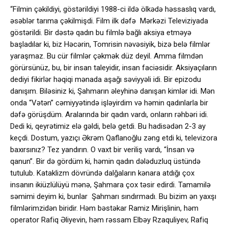
“Filmin çəkildiyi, göstərildiyi 1988-ci ildə ölkədə həssaslıq vardı,
əsəblər tarıma çəkilmişdi. Film ilk dəfə Mərkəzi Televiziyada
göstərildi. Bir dəstə qadın bu filmlə bağlı aksiya etməyə
başladılar ki, biz Həcərin, Tomrisin nəvəsiyik, bizə belə filmlər
yaraşmaz. Bu cür filmlər çəkmək düz deyil. Amma filmdən
görürsünüz, bu, bir insan taleyidir, insan faciəsidir. Aksiyaçıların
dediyi fikirlər həqiqi mənada aşağı səviyyəli idi. Bir epizodu
danışım. Biləsiniz ki, Şahmarın əleyhinə danışan kimlər idi. Mən
onda “Vətən” cəmiyyətində işləyirdim və həmin qadınlarla bir
dəfə görüşdüm. Aralarında bir qadın vardı, onların rəhbəri idi.
Dedi ki, qeyrətimiz elə gəldi, belə getdi. Bu hadisədən 2-3 ay
keçdi. Dostum, yazıçı Əkrəm Qaflanoğlu zəng etdi ki, televizora
baxırsınız? Tez yandırın. O vaxt bir veriliş vardı, “İnsan və
qanun”. Bir də gördüm ki, həmin qadın dələduzluq üstündə
tutulub. Kataklizm dövründə dalğaların kənara atdığı çox
insanın ikiüzlülüyü mənə, Şahmara çox təsir edirdi. Tamamilə
səmimi deyim ki, bunlar Şahmarı sındırmadı. Bu bizim ən yaxşı
filmlərimzidən biridir. Həm bəstəkar Ramiz Mirişlinin, həm
operator Rafiq Əliyevin, həm rəssam Elbəy Rzaquliyev, Rafiq