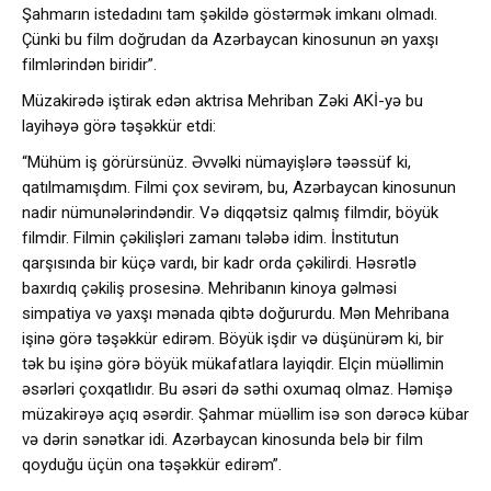
Şahmarın istedadını tam şəkildə göstərmək imkanı olmadı.
Çünki bu film doğrudan da Azərbaycan kinosunun ən yaxşı
filmlərindən biridir”.
Müzakirədə iştirak edən aktrisa Mehriban Zəki AKİ-yə bu
layihəyə görə təşəkkür etdi:
“Mühüm iş görürsünüz. Əvvəlki nümayişlərə təəssüf ki,
qatılmamışdım. Filmi çox sevirəm, bu, Azərbaycan kinosunun
nadir nümunələrindəndir. Və diqqətsiz qalmış filmdir, böyük
filmdir. Filmin çəkilişləri zamanı tələbə idim. İnstitutun
qarşısında bir küçə vardı, bir kadr orda çəkilirdi. Həsrətlə
baxırdıq çəkiliş prosesinə. Mehribanın kinoya gəlməsi
simpatiya və yaxşı mənada qibtə doğururdu. Mən Mehribana
işinə görə təşəkkür edirəm. Böyük işdir və düşünürəm ki, bir
tək bu işinə görə böyük mükafatlara layiqdir. Elçin müəllimin
əsərləri çoxqatlıdır. Bu əsəri də səthi oxumaq olmaz. Həmişə
müzakirəyə açıq əsərdir. Şahmar müəllim isə son dərəcə kübar
və dərin sənətkar idi. Azərbaycan kinosunda belə bir film
qoyduğu üçün ona təşəkkür edirəm”.