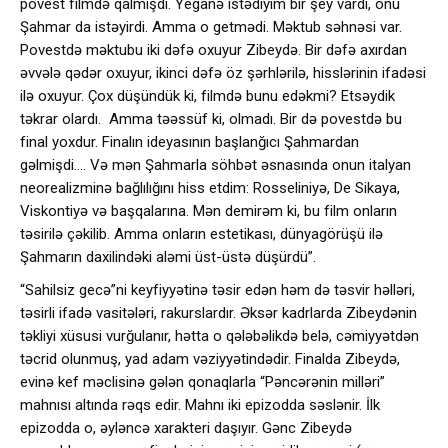
povest filmdə qalmışdı. Yeganə istədiyim bir şey vardı, onu
Şahmar da istəyirdi. Amma o getmədi. Məktub səhnəsi var.
Povestdə məktubu iki dəfə oxuyur Zibeydə. Bir dəfə axırdan
əvvələ qədər oxuyur, ikinci dəfə öz şərhlərilə, hisslərinin ifadəsi
ilə oxuyur. Çox düşündük ki, filmdə bunu edəkmi? Etsəydik
təkrar olardı. Amma təəssüf ki, olmadı. Bir də povestdə bu
final yoxdur. Finalın ideyasının başlanğıcı Şahmardan
gəlmişdi…. Və mən Şahmarla söhbət əsnasında onun italyan
neorealizminə bağlılığını hiss etdim: Rosseliniyə, De Sikaya,
Viskontiyə və başqalarına. Mən demirəm ki, bu film onların
təsirilə çəkilib. Amma onların estetikası, dünyagörüşü ilə
Şahmarın daxilindəki aləmi üst-üstə düşürdü”.
“Sahilsiz gecə”ni keyfiyyətinə təsir edən həm də təsvir həlləri,
təsirli ifadə vasitələri, rakurslardır. Əksər kadrlarda Zibeydənin
təkliyi xüsusi vurğulanır, hətta o qələbəlikdə belə, cəmiyyətdən
təcrid olunmuş, yad adam vəziyyətindədir. Finalda Zibeydə,
evinə kef məclisinə gələn qonaqlarla “Pəncərənin milləri”
mahnısı altında rəqs edir. Mahnı iki epizodda səslənir. İlk
epizodda o, əyləncə xarakteri daşıyır. Gənc Zibeydə