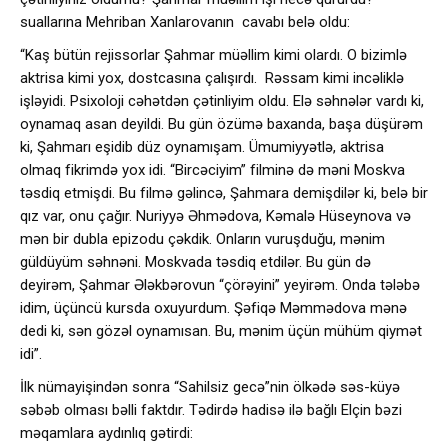
suallarına Mehriban Xanlarovanın cavabı belə oldu:
“Kaş bütün rejissorlar Şahmar müəllim kimi olardı. O bizimlə
aktrisa kimi yox, dostcasına çalışırdı. Rəssam kimi incəliklə
işləyidi. Psixoloji cəhətdən çətinliyim oldu. Elə səhnələr vardı ki,
oynamaq asan deyildi. Bu gün özümə baxanda, başa düşürəm
ki, Şahmarı eşidib düz oynamışam. Ümumiyyətlə, aktrisa
olmaq fikrimdə yox idi. “Bircəciyim” filminə də məni Moskva
təsdiq etmişdi. Bu filmə gəlincə, Şahmara demişdilər ki, belə bir
qız var, onu çağır. Nuriyyə Əhmədova, Kəmalə Hüseynova və
mən bir dubla epizodu çəkdik. Onların vuruşduğu, mənim
güldüyüm səhnəni. Moskvada təsdiq etdilər. Bu gün də
deyirəm, Şahmar Ələkbərovun “çörəyini” yeyirəm. Onda tələbə
idim, üçüncü kursda oxuyurdum. Şəfiqə Məmmədova mənə
dedi ki, sən gözəl oynamısan. Bu, mənim üçün mühüm qiymət
idi”.
İlk nümayişindən sonra “Sahilsiz gecə”nin ölkədə səs-küyə
səbəb olması bəlli faktdır. Tədirdə hadisə ilə bağlı Elçin bəzi
məqamlara aydınlıq gətirdi: