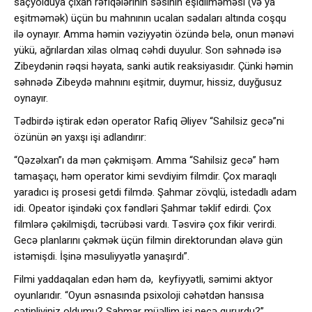
saçyolduya çıxan rəfiqələrinin səsinin eşidilməməsi (və ya
eşitməmək) üçün bu mahnının ucalan sədaları altında coşqu
ilə oynayır. Amma həmin vəziyyətin özündə belə, onun mənəvi
yükü, ağrılardan xilas olmaq cəhdi duyulur. Son səhnədə isə
Zibeydənin rəqsi həyata, sanki autik reaksiyasıdır. Çünki həmin
səhnədə Zibeydə mahnını eşitmir, duymur, hissiz, duyğusuz
oynayır.
Tədbirdə iştirak edən operator Rafiq Əliyev “Sahilsiz gecə”ni
özünün ən yaxşı işi adlandırır:
“Qəzəlxan”ı da mən çəkmişəm. Amma “Sahilsiz gecə” həm
tamaşaçı, həm operator kimi sevdiyim filmdir. Çox maraqlı
yaradıcı iş prosesi getdi filmdə. Şahmar zövqlü, istedadlı adam
idi. Opeator işindəki çox fəndləri Şahmar təklif edirdi. Çox
filmlərə çəkilmişdi, təcrübəsi vardı. Təsvirə çox fikir verirdi.
Gecə planlarını çəkmək üçün filmin direktorundan əlavə gün
istəmişdi. İşinə məsuliyyətlə yanaşırdı”.
Filmi yaddaqalan edən həm də, keyfiyyətli, səmimi aktyor
oyunlarıdır. “Oyun əsnasında psixoloji cəhətdən hansısa
çətinliyiniz oldumu? Şahmar müəllim işi necə qururdu?”