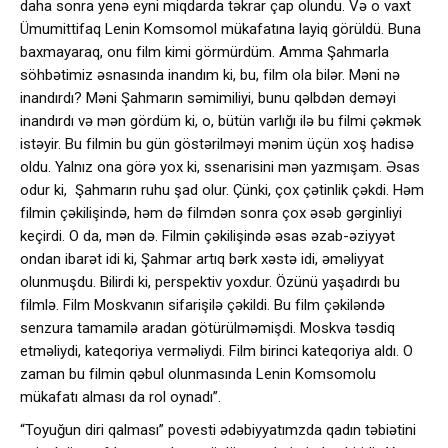
daha sonra yenə eyni miqdarda təkrar çap olundu. Və o vaxt
Ümumittifaq Lenin Komsomol mükafatına layiq görüldü. Buna
baxmayaraq, onu film kimi görmürdüm. Amma Şahmarla
söhbətimiz əsnasında inandım ki, bu, film ola bilər. Məni nə
inandırdı? Məni Şahmarın səmimiliyi, bunu qəlbdən deməyi
inandırdı və mən gördüm ki, o, bütün varlığı ilə bu filmi çəkmək
istəyir. Bu filmin bu gün göstərilməyi mənim üçün xoş hadisə
oldu. Yalnız ona görə yox ki, ssenarisini mən yazmışam. Əsas
odur ki, Şahmarın ruhu şad olur. Çünki, çox çətinlik çəkdi. Həm
filmin çəkilişində, həm də filmdən sonra çox əsəb gərginliyi
keçirdi. O da, mən də. Filmin çəkilişində əsas əzab-əziyyət
ondan ibarət idi ki, Şahmar artıq bərk xəstə idi, əməliyyat
olunmuşdu. Bilirdi ki, perspektiv yoxdur. Özünü yaşadırdı bu
filmlə. Film Moskvanın sifarişilə çəkildi. Bu film çəkiləndə
senzura tamamilə aradan götürülməmişdi. Moskva təsdiq
etməliydi, kateqoriya verməliydi. Film birinci kateqoriya aldı. O
zaman bu filmin qəbul olunmasında Lenin Komsomolu
mükafatı alması da rol oynadı”.
“Toyuğun diri qalması” povesti ədəbiyyatımzda qadın təbiətini