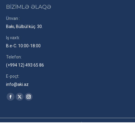
BİZİMLƏ ƏLAQƏ
Ünvan :
Bakı, Bülbül küç. 30.
Iş vaxtı:
B.e-C. 10:00-18:00
Telefon:
(+994 12) 493 65 86
E-poçt:
info@aki.az
Find us on:
Facebook
X
Instagram
page
page
page
opens
opens
opens
in
in
in
2026© Azərbaycan Kinematoqrafçılar İttifaqı. Site by
RENLEY
az
new
new
new