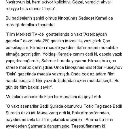
Nəsirovun işi, həm aktyor kollektivi. Gözəl, yaradıcı əhval-
ruhiyyə hiss olunur filmdə”.
Bu hadisələrin şahidi olmuş kinoşünas Sədaqət Kamal da
maraqlı detallara toxundu:
“Film Mərkəzi TV-də göstəriləndə o vaxt “Azərbaycan
gəncləri” qəzetində 250 qadının imzası ilə yazı çıxdı. Çox
əsəbiləşdim. Filmdən məqalə yazdım. Şahmardan müsahibə
almağa getmişdim. Yoldaşı Kəmalə xanım dedi ki, qapıda yazıb
yapışdıracağam ki, Şahmar burada yaşamır. Filmə görə çox
stresə məruz qalmışdılar. Onda kinoşünas Əlisəfdər Hüseynov
“Bakı” qəzetində məqalə yazmışdı. Onda çox az adam film
haqda cəsarətli fikir yazırdı. Üstündən uzun müddət keçib. Bu
gün də film baxılır, sevilir”.
Müzakirə əsnasında Elçin bir məsələni də qeyd etdi:
“O vaxt ssenarilər Bədii Şurada oxunurdu. Tofiq Tağızadə Bədii
Şuranın üzvü idi. Mənə zəng etdi ki, Bakı atmosferindən,
həyatından belə bir film çəkmək istəyirəm. Amma bu filmi
əvvəlcədən Şahmarla danışmışdıq. Təəssüflənirəm ki,