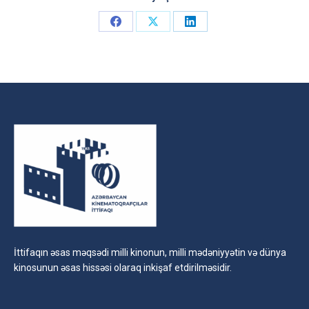
Share
Share
Share
on
on
on
Facebook
X
LinkedIn
İttifaqın əsas məqsədi milli kinonun, milli mədəniyyətin və dünya
kinosunun əsas hissəsi olaraq inkişaf etdirilməsidir.