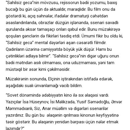
“Sahilsiz gecə”nin mövzusu, rejissorun bədii yozumu, baxış
bucağı bu gün üçün də aktualdır, maraqlıdır. Bu film onu da
göstərdi ki, açıq səhnələr, ifadələr dramaturji cəhətdən
əsaslandırılanda, obrazlar düzgün işlənəndə, ssenari savadlı
qurulanda əksər tamaşaçı onları qəbul edir. Bunu müzakirəyə
qoşulan gənclərin də fikirləri təsdiq etdi. Ümumi fikir bu oldu ki,
“Sahilsiz gecə” mental dəyərləri aşan cəsarətli filmdir.
Qadınların üzərinə cəmiyyətdə böyük yük düşür. Hamı bu
çətinlikləri adlaya bilmir”. “Sahilsiz gecə”nin digər uğuru onun
bədii mətndən asılı olmaması, ona uduzmaması, yəni tam
müstəqil bir əsər kimi çəkilməsidir.
Müzakirənin sonunda, Elçinin iştirakından istifadə edərək,
aşağıdakı sualı ünvanlamağı vacib bildim.
“Sovet dönəmində ədəbiyyatın kino ilə sıx əlaqəsi vardı.
Yazıçılar İsa Hüseynov, İsi Məlikzadə, Yusif Səmədoğlu, Ənvər
Məmmədxanlı, Siz, Anar müəllim və digərləri ssenarilər
yazırdınız. Bu gün bu əlaqənin qırılması kinonun keyfiyyətinə
təsir göstərir. Bu əlaqənin yenidən bərpası üçün nələr etmək
lazımdır?”