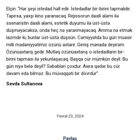
Elçin: “Hər şeyi istedad həll edir. İstedadlar bir-birini tapmalıdır.
Tapırsa, yaxşı kino yaranacaq. Rejissorun daxili aləmi ilə
ssenaristin daxili aləmi, estetik duyumu ilə üst-üstə
düşməyəcəksə, onda heç nə yaranmayacaq. Amma nə etmək
lazmdır ki, bunlar üst-üstə düşsün. Cəmiyyətdə bu gün müasir
milli mədəniyyətimiz özünü axtarır. Geniş mənada deyirəm.
Özünüaxtarış gedir. Mütləq özünüaxtarış o istedadların bir-
birini tapması ilə yekunlaşacaq. Başqa cür mümkün deyil. Bu
gün niyə belə deyil? Səbəbləri çoxdur. Axıra qədər bu cür
davam edə bilməz. Bu müvəqqəti bir dövrdür”.
Sevda Sultanova
Fevral 23, 2024
Paylaş