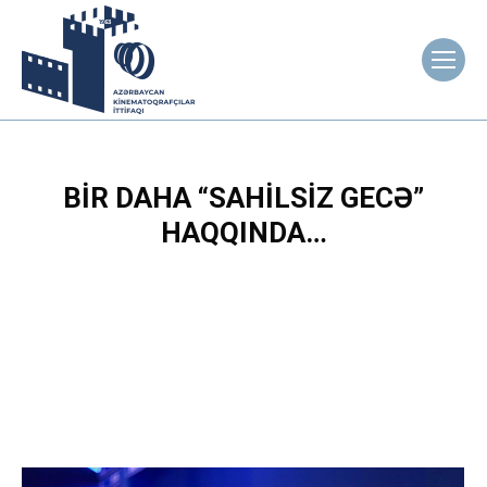
BIR DAHA “SAHILSIZ GECƏ”
HAQQINDA…