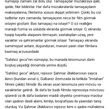
nümayişi zamanı zal dolu olur. Tamaşaçılar müzakirəyə qalır,
qatılır, fikir bildirirlər. Hər dəfə müzakirələrdə tamaşaçıların
reaksiyalarına, fikirlərinə xüsusi diqqət yetirirəm. Çünki, bu cür
tədbirlər eyni zamanda, tamaşaçının necə bir film görmək
istəyini göstərir. Bəs tamaşaçı nə istəyir? O öz reallığını
maraqlı forma və üslubda ekranda görmək istəyir. O, ekranda
həqiqi həyatla əlaqəsini itirməyən, saxtalıqdan uzaq, yeni
xarakter və qəhrəmanlar görmək istəyir. Tamaşaçı ekranda
səmimiyyət axtarır, düşündürən, mənəvi yaxın olan filmlərə
baxmaq arzusundadır.
“Sahilsiz gecə”nin nümayişi, bu mənada kinomuzun dərin
boşluq yaşadığı dönəmdə yerinə düşdü.
“Sahilsiz gecə” aktyor, rejissor Şahmar Ələkbərovun sayca
ikinci (bundan əvvəl o, Gülbəniz Əzimzadə ilə birlikdə “İmtahan”
filmini çəkib) filmidir. Bu ekran əsəri kinomuza yeni mövzu və
xarakterlər gətirdi. İlk dəfə bir bədii filmdə repressiya mövzusu
işlənirdi və ilk dəfə bədənini maddi obyektə çevirməyə məcbur
olan qadının daxili aləmi, kimliyi, bioqrafiyası ilə yaxından tanış
olurduq. Və Şahmar Ələkbərov rejissor kimi o qadını mühakimə