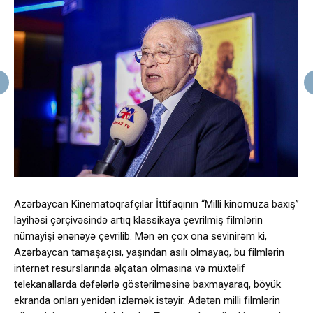
Azərbaycan Kinematoqrafçılar İttifaqının “Milli kinomuza baxış”
layihəsi çərçivəsində artıq klassikaya çevrilmiş filmlərin
nümayişi ənənəyə çevrilib. Mən ən çox ona sevinirəm ki,
Azərbaycan tamaşaçısı, yaşından asılı olmayaq, bu filmlərin
internet resurslarında əlçatan olmasına və müxtəlif
telekanallarda dəfələrlə göstərilməsinə baxmayaraq, böyük
ekranda onları yenidən izləmək istəyir. Adətən milli filmlərin