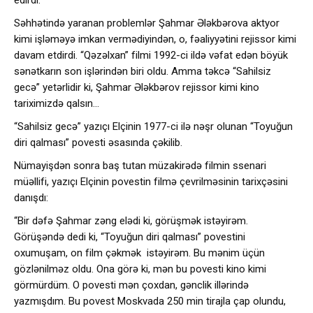
edirdi.
Səhhətində yaranan problemlər Şahmar Ələkbərova aktyor
kimi işləməyə imkan vermədiyindən, o, fəaliyyətini rejissor kimi
davam etdirdi. “Qəzəlxan” filmi 1992-ci ildə vəfat edən böyük
sənətkarın son işlərindən biri oldu. Amma təkcə “Sahilsiz
gecə” yetərlidir ki, Şahmar Ələkbərov rejissor kimi kino
tariximizdə qalsın…
“Sahilsiz gecə” yazıçı Elçinin 1977-ci ilə nəşr olunan “Toyuğun
diri qalması” povesti əsasında çəkilib.
Nümayişdən sonra baş tutan müzakirədə filmin ssenari
müəllifi, yazıçı Elçinin povestin filmə çevrilməsinin tarixçəsini
danışdı:
“Bir dəfə Şahmar zəng elədi ki, görüşmək istəyirəm.
Görüşəndə dedi ki, “Toyuğun diri qalması” povestini
oxumuşam, on film çəkmək istəyirəm. Bu mənim üçün
gözlənilməz oldu. Ona görə ki, mən bu povesti kino kimi
görmürdüm. O povesti mən çoxdan, gənclik illərində
yazmışdım. Bu povest Moskvada 250 min tirajla çap olundu,