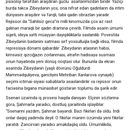
psixoloji tərəfdən araşdıran güclü əsərlərimizdən biridir. Yazıçı
burda təkcə Zibeydənin yox, ona nifrət edən qadınların da intim
dünyasını araşdırır və fərqli, təbii qadın obrazları yaradır.
Rejissor da “Sahilsiz gecə”ni milli kinomuzda çox az rast
gəlinən maraqlı bir qadın dramına çevirib. Filmdə əsərin ümumi
süjeti, ideya xətti müəyyən dəyişikliklərlə saxlanılıb. Povestdə
Zibeydənin bədənini satması sırf yoxsulluqla bağlı idisə, filmdə
repressiya dönəmi qabardılır: Zibeydənin atasının həbsi,
kimsəsiz qızcığazın zorlanması, ətrafın hadisəyə susması
onun həyatında yeni dönüş nöqtəsi olur. Bununla da ekran
əsərində Zibeydənin (yaşlı dövrünü Oğuldurdı
Məmmədquliyeva, gəncliyini Mehriban Xanlarova oynayıb)
seçimi ictimai-siyasi səbəblərlə əsaslandırılır və rejissor onun
faciəsinə biganə münasibət göstərən toplumu da şərik edir.
Ssenari üzərində iş prosesi haqda danışan Elçinin sözlərinə
görə, Şahmarla yaradıcı, dostluq şəraitində işləyiblər:
“Ssenarini yazdım, Şahmar bəyəndi. Bəzi fikirləri də oldu. İndi
onlar dəqiq yadımda deyil. O fikirlər mənim özümdə yeni fikirlər
yaratdı. Zəncirvari yaradıcı əməkdaşlıq oldu. Ümumilikdə,