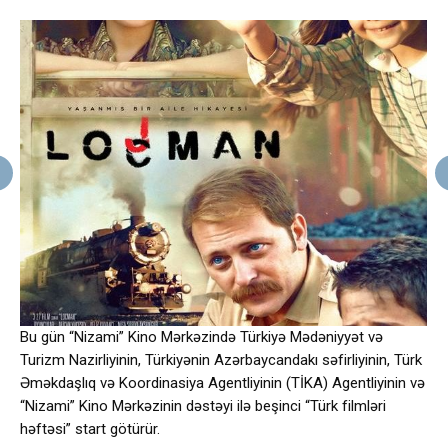
Bu gün “Nizami” Kino Mərkəzində Türkiyə Mədəniyyət və
Turizm Nazirliyinin, Türkiyənin Azərbaycandakı səfirliyinin, Türk
Əməkdaşlıq və Koordinasiya Agentliyinin (TİKA) Agentliyinin və
“Nizami” Kino Mərkəzinin dəstəyi ilə beşinci “Türk filmləri
həftəsi” start götürür.