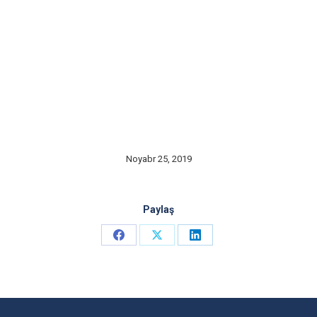
Noyabr 25, 2019
Paylaş
Share
Share
Share
on
on
on
Facebook
X
LinkedIn