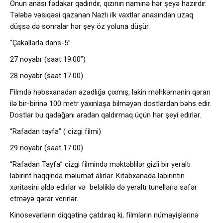
Onun anası fədakar qadındır, qızının naminə hər şeyə hazırdır.
Tələbə vəsiqəsi qazanan Nazlı ilk vaxtlar anasından uzaq
düşsə də sonralar hər şey öz yoluna düşür.
“Çakallarla dans-5”
27 noyabr (saat 19.00”)
28 noyabr (saat 17.00)
Filmdə həbsxanadan azadlığa çıxmış, lakin məhkəmənin qərarı
ilə bir-birinə 100 metr yaxınlaşa bilməyən dostlardan bəhs edir.
Dostlar bu qadağanı aradan qaldırmaq üçün hər şeyi edirlər.
“Rafadan tayfa” ( cizgi filmi)
29 noyabr (saat 17.00)
“Rafadan Tayfa” cizgi filmində məktəblilər gizli bir yeraltı
labirint haqqında məlumat alırlar. Kitabxanada labirintin
xəritəsini əldə edirlər və beləliklə də yeraltı tunelləriə səfər
etməyə qərar verirlər.
Kinosevərlərin diqqətinə çatdıraq ki, filmlərin nümayişlərinə