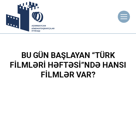
BU GÜN BAŞLAYAN “TÜRK
FILMLƏRI HƏFTƏSI”NDƏ HANSI
FILMLƏR VAR?