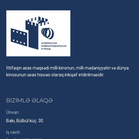
İttifaqın əsas məqsədi milli kinonun, milli mədəniyyətin və dünya
kinosunun əsas hissəsi olaraq inkişaf etdirilməsidir.
BİZİMLƏ ƏLAQƏ
Ünvan :
Bakı, Bülbül küç. 30.
Iş vaxtı: