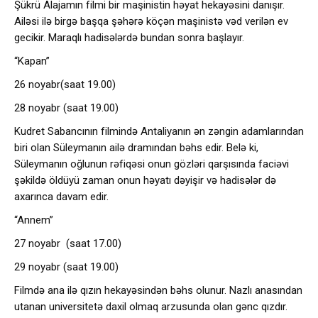
Şükrü Alajamın filmi bir maşinistin həyat hekayəsini danışır.
Ailəsi ilə birgə başqa şəhərə köçən maşinistə vəd verilən ev
gecikir. Maraqlı hadisələrdə bundan sonra başlayır.
“Kapan”
26 noyabr(saat 19.00)
28 noyabr (saat 19.00)
Kudret Sabancının filmində Antaliyanın ən zəngin adamlarından
biri olan Süleymanın ailə dramından bəhs edir. Belə ki,
Süleymanın oğlunun rəfiqəsi onun gözləri qarşısında faciəvi
şəkildə öldüyü zaman onun həyatı dəyişir və hadisələr də
axarınca davam edir.
“Annem”
27 noyabr (saat 17.00)
29 noyabr (saat 19.00)
Filmdə ana ilə qızın hekayəsindən bəhs olunur. Nazlı anasından
utanan universitetə daxil olmaq arzusunda olan gənc qızdır.