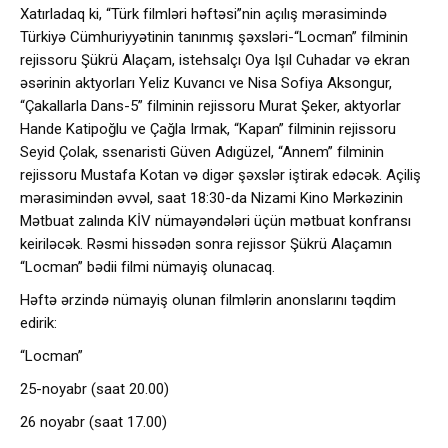
Xatırladaq ki, “Türk filmləri həftəsi”nin açılış mərasimində
Türkiyə Cümhuriyyətinin tanınmış şəxsləri-“Locman” filminin
rejissoru Şükrü Alaçam, istehsalçı Oya Işıl Cuhadar və ekran
əsərinin aktyorları Yeliz Kuvancı ve Nisa Sofiya Aksongur,
“Çakallarla Dans-5” filminin rejissoru Murat Şeker, aktyorlar
Hande Katipoğlu ve Çağla Irmak, “Kapan” filminin rejissoru
Seyid Çolak, ssenaristi Güven Adıgüzel, “Annem” filminin
rejissoru Mustafa Kotan və digər şəxslər iştirak edəcək. Açiliş
mərasimindən əvvəl, saat 18:30-da Nizami Kino Mərkəzinin
Mətbuat zalında KİV nümayəndələri üçün mətbuat konfransı
keiriləcək. Rəsmi hissədən sonra rejissor Şükrü Alaçamın
“Locman” bədii filmi nümayiş olunacaq.
Həftə ərzində nümayiş olunan filmlərin anonslarını təqdim
edirik:
“Locman”
25-noyabr (saat 20.00)
26 noyabr (saat 17.00)