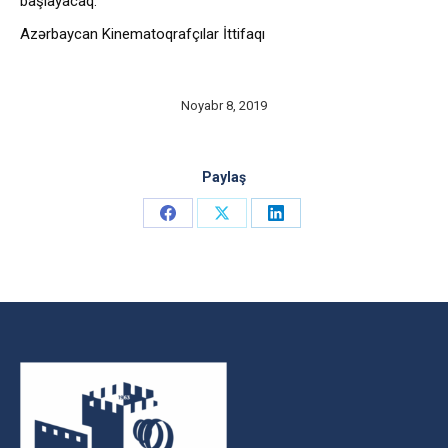
başlayacaq.
Azərbaycan Kinematoqrafçılar İttifaqı
Noyabr 8, 2019
Paylaş
Share
Share
Share
on
on
on
Facebook
X
LinkedIn