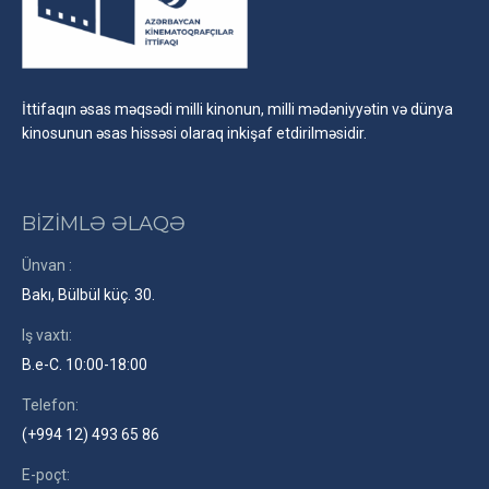
İttifaqın əsas məqsədi milli kinonun, milli mədəniyyətin və dünya
kinosunun əsas hissəsi olaraq inkişaf etdirilməsidir.
BİZİMLƏ ƏLAQƏ
Ünvan :
Bakı, Bülbül küç. 30.
Iş vaxtı:
B.e-C. 10:00-18:00
Telefon:
(+994 12) 493 65 86
E-poçt: