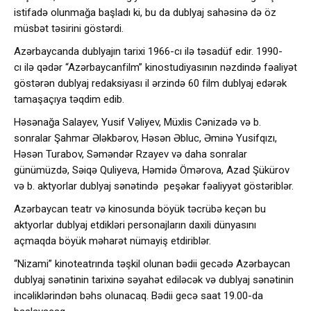
istifadə olunmağa başladı ki, bu da dublyaj sahəsinə də öz
müsbət təsirini göstərdi.
Azərbaycanda dublyajın tarixi 1966-cı ilə təsadüf edir. 1990-
cı ilə qədər “Azərbaycanfilm” kinostudiyasının nəzdində fəaliyət
göstərən dublyaj redaksiyası il ərzində 60 film dublyaj edərək
tamaşaçıya təqdim edib.
Həsənağa Salayev, Yusif Vəliyev, Müxlis Cənizadə və b.
sonralar Şahmar Ələkbərov, Həsən Əbluc, Əminə Yusifqızı,
Həsən Turabov, Səməndər Rzayev və daha sonralar
günümüzdə, Səiqə Quliyeva, Həmidə Ömərova, Azad Şükürov
və b. aktyorlar dublyaj sənətində peşəkar fəaliyyət göstəriblər.
Azərbaycan teatr və kinosunda böyük təcrübə keçən bu
aktyorlar dublyaj etdikləri personajların daxili dünyasını
açmaqda böyük məharət nümayiş etdiriblər.
“Nizami” kinoteatrında təşkil olunan bədii gecədə Azərbaycan
dublyaj sənətinin tarixinə səyahət ediləcək və dublyaj sənətinin
incəliklərindən bəhs olunacaq. Bədii gecə saat 19.00-da