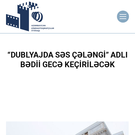
“DUBLYAJDA SƏS ÇƏLƏNGI” ADLI
BƏDII GECƏ KEÇIRILƏCƏK