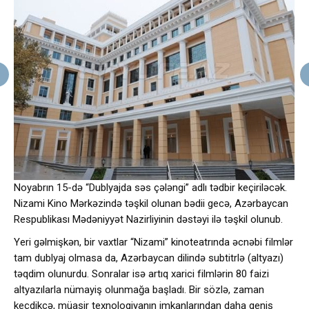
Noyabrın 15-də “Dublyajda səs çələngi” adlı tədbir keçiriləcək.
Nizami Kino Mərkəzində təşkil olunan bədii gecə, Azərbaycan
Respublikası Mədəniyyət Nazirliyinin dəstəyi ilə təşkil olunub.
Yeri gəlmişkən, bir vaxtlar “Nizami” kinoteatrında əcnəbi filmlər
tam dublyaj olmasa da, Azərbaycan dilində subtitrlə (altyazı)
təqdim olunurdu. Sonralar isə artıq xarici filmlərin 80 faizi
altyazılarla nümayiş olunmağa başladı. Bir sözlə, zaman
keçdikcə, müasir texnologiyanın imkanlarından daha geniş