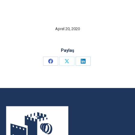
Aprel 20, 2020
Paylaş
Share
Share
Share
on
on
on
Facebook
X
LinkedIn