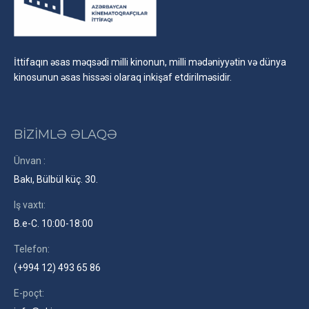
İttifaqın əsas məqsədi milli kinonun, milli mədəniyyətin və dünya
kinosunun əsas hissəsi olaraq inkişaf etdirilməsidir.
BİZİMLƏ ƏLAQƏ
Ünvan :
Bakı, Bülbül küç. 30.
Iş vaxtı:
B.e-C. 10:00-18:00
Telefon:
(+994 12) 493 65 86
E-poçt: