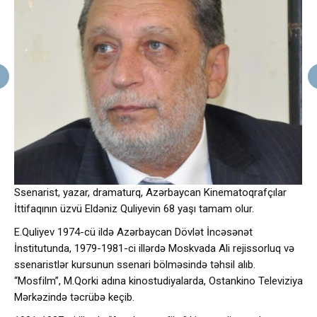
Ssenarist, yazar, dramaturq, Azərbaycan Kinematoqrafçılar
İttifaqının üzvü Eldəniz Quliyevin 68 yaşı tamam olur.
E.Quliyev 1974-cü ildə Azərbaycan Dövlət İncəsənət
İnstitutunda, 1979-1981-ci illərdə Moskvada Ali rejissorluq və
ssenaristlər kursunun ssenari bölməsində təhsil alıb.
“Mosfilm”, M.Qorki adına kinostudiyalarda, Ostankino Televiziya
Mərkəzində təcrübə keçib.