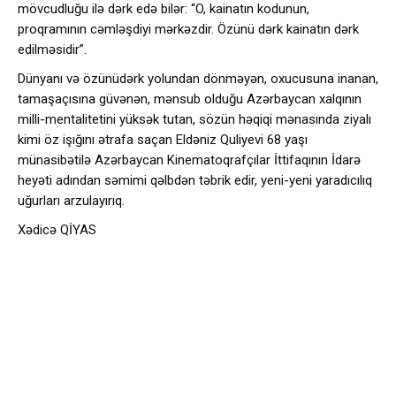
mövcudluğu ilə dərk edə bilər: “O, kainatın kodunun,
proqramının cəmləşdiyi mərkəzdir. Özünü dərk kainatın dərk
edilməsidir”.
Dünyanı və özünüdərk yolundan dönməyən, oxucusuna inanan,
tamaşaçısına güvənən, mənsub olduğu Azərbaycan xalqının
milli-mentalitetini yüksək tutan, sözün həqiqi mənasında ziyalı
kimi öz işığını ətrafa saçan Eldəniz Quliyevi 68 yaşı
münasibətilə Azərbaycan Kinematoqrafçılar İttifaqının İdarə
heyəti adından səmimi qəlbdən təbrik edir, yeni-yeni yaradıcılıq
uğurları arzulayırıq.
Xədicə QİYAS