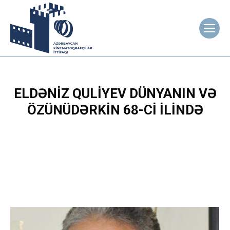
ELDƏNIZ QULIYEV DÜNYANIN VƏ
ÖZÜNÜDƏRKIN 68-CI ILINDƏ