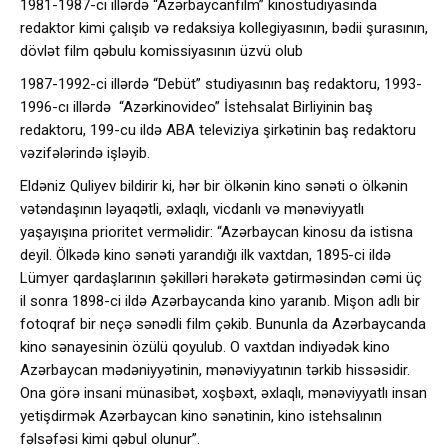
1981-1987-ci illərdə “Azərbaycanfilm” kinostudiyasında
redaktor kimi çalışıb və redaksiya kollegiyasının, bədii şurasının,
dövlət film qəbulu komissiyasının üzvü olub
1987-1992-ci illərdə “Debüt” studiyasının baş redaktoru, 1993-
1996-cı illərdə “Azərkinovideo” İstehsalat Birliyinin baş
redaktoru, 199-cu ildə ABA televiziya şirkətinin baş redaktoru
vəzifələrində işləyib.
Eldəniz Quliyev bildirir ki, hər bir ölkənin kino sənəti o ölkənin
vətəndaşının ləyaqətli, əxlaqlı, vicdanlı və mənəviyyatlı
yaşayışına prioritet verməlidir: “Azərbaycan kinosu da istisna
deyil. Ölkədə kino sənəti yarandığı ilk vaxtdan, 1895-ci ildə
Lümyer qardaşlarının şəkilləri hərəkətə gətirməsindən cəmi üç
il sonra 1898-ci ildə Azərbaycanda kino yaranıb. Mişon adlı bir
fotoqraf bir neçə sənədli film çəkib. Bununla da Azərbaycanda
kino sənayesinin özülü qoyulub. O vaxtdan indiyədək kino
Azərbaycan mədəniyyətinin, mənəviyyatının tərkib hissəsidir.
Ona görə insani münasibət, xoşbəxt, əxlaqlı, mənəviyyatlı insan
yetişdirmək Azərbaycan kino sənətinin, kino istehsalının
fəlsəfəsi kimi qəbul olunur”.