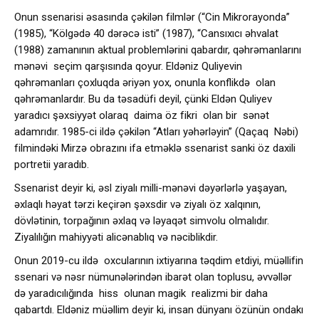
Onun ssenarisi əsasında çəkilən filmlər (“Cin Mikrorayonda”
(1985), “Kölgədə 40 dərəcə isti” (1987), “Cansıxıcı əhvalat
(1988) zamanının aktual problemlərini qabardır, qəhrəmanlarını
mənəvi seçim qarşısında qoyur. Eldəniz Quliyevin
qəhrəmanları çoxluqda əriyən yox, onunla konflikdə olan
qəhrəmanlardır. Bu da təsadüfi deyil, çünki Eldən Quliyev
yaradıcı şəxsiyyət olaraq daima öz fikri olan bir sənət
adamrıdır. 1985-ci ildə çəkilən “Atları yəhərləyin” (Qaçaq Nəbi)
filmindəki Mirzə obrazını ifa etməklə ssenarist sanki öz daxili
portretii yaradıb.
Ssenarist deyir ki, əsl ziyalı milli-mənəvi dəyərlərlə yaşayan,
əxlaqlı həyat tərzi keçirən şəxsdir və ziyalı öz xalqının,
dövlətinin, torpağının əxlaq və ləyaqət simvolu olmalıdır.
Ziyalılığın mahiyyəti alicənablıq və nəciblikdir.
Onun 2019-cu ildə oxcularının ixtiyarına təqdim etdiyi, müəllifin
ssenari və nəsr nümunələrindən ibarət olan toplusu, əvvəllər
də yaradıcılığında hiss olunan magik realizmi bir daha
qabartdı. Eldəniz müəllim deyir ki, insan dünyanı özünün ondakı