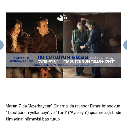
Martın 7-də “Azərbaycan” Cinema-da rejissor Elmar İmanovun
“Tabutçunun yelləncəyi” və “Torn” (“Ayrı-ayrı”) qısametrajlı bədii
filmlərinin nümayişi baş tutub.