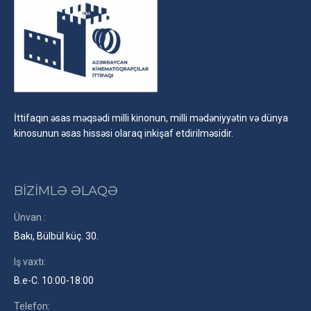
İttifaqın əsas məqsədi milli kinonun, milli mədəniyyətin və dünya
kinosunun əsas hissəsi olaraq inkişaf etdirilməsidir.
BİZİMLƏ ƏLAQƏ
Ünvan :
Bakı, Bülbül küç. 30.
Iş vaxtı:
B.e-C. 10:00-18:00
Telefon: