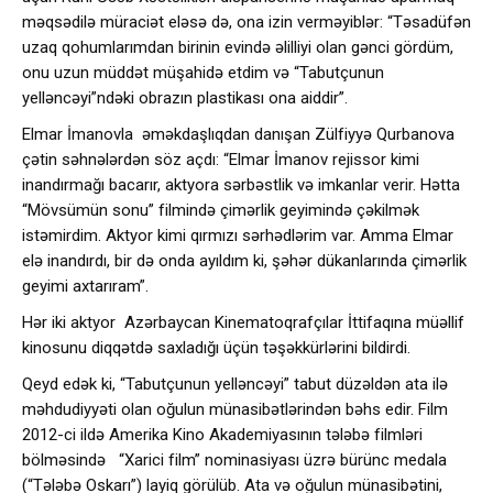
məqsədilə müraciət eləsə də, ona izin verməyiblər: “Təsadüfən
uzaq qohumlarımdan birinin evində əlilliyi olan gənci gördüm,
onu uzun müddət müşahidə etdim və “Tabutçunun
yelləncəyi”ndəki obrazın plastikası ona aiddir”.
Elmar İmanovla əməkdaşlıqdan danışan Zülfiyyə Qurbanova
çətin səhnələrdən söz açdı: “Elmar İmanov rejissor kimi
inandırmağı bacarır, aktyora sərbəstlik və imkanlar verir. Hətta
“Mövsümün sonu” filmində çimərlik geyimində çəkilmək
istəmirdim. Aktyor kimi qırmızı sərhədlərim var. Amma Elmar
elə inandırdı, bir də onda ayıldım ki, şəhər dükanlarında çimərlik
geyimi axtarıram”.
Hər iki aktyor Azərbaycan Kinematoqrafçılar İttifaqına müəllif
kinosunu diqqətdə saxladığı üçün təşəkkürlərini bildirdi.
Qeyd edək ki, “Tabutçunun yelləncəyi” tabut düzəldən ata ilə
məhdudiyyəti olan oğulun münasibətlərindən bəhs edir. Film
2012-ci ildə Amerika Kino Akademiyasının tələbə filmləri
bölməsində “Xarici film” nominasiyası üzrə bürünc medala
(“Tələbə Oskarı”) layiq görülüb. Ata və oğulun münasibətini,