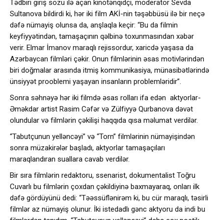
Tədbiri giriş sözü ilə açan kinotənqidçi, moderator Sevda
Sultanova bildirdi ki, hər iki film AKİ-nin təşəbbüsü ilə bir neçə
dəfə nümayiş olunsa da, anşlaqla keçir: “Bu da filmin
keyfiyyətindən, tamaşaçının qəlbinə toxunmasından xəbər
verir. Elmar İmanov maraqlı rejissordur, xaricdə yaşasa da
Azərbaycan filmləri çəkir. Onun filmlərinin əsas motivlərindən
biri doğmalar arasında itmiş kommunikasiya, münasibətlərində
ünsiyyət prooblemi yaşayan insanların problemləridir”.
Sonra səhnəyə hər iki filmdə əsas rolları ifa edən aktyorlar-
Əməkdar artist Rasim Cəfər və Zülfiyyə Qurbanova dəvət
olundular və filmlərin çəkilişi haqqıda qısa məlumat verdilər.
“Tabutçunun yelləncəyi” və “Torn” filmlərinin nümayişindən
sonra müzakirələr başladı, aktyorlar tamaşaçıları
maraqlandıran suallara cavab verdilər.
Bir sıra filmlərin redaktoru, ssenarist, dokumentalist Toğru
Cuvarlı bu filmlərin çoxdan çəkildiyinə baxmayaraq, onları ilk
dəfə gördüyünü dedi: “Təəssüflənirəm ki, bu cür maraqlı, təsirli
filmlər az nümayiş olunur. İki istedadlı gənc aktyoru da indi bu