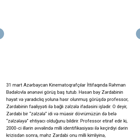
31 mart Azərbaycan Kinematoqrafçılar İttifaqında Rəhman
Bədəlovla ənənəvi görüş baş tutub. Həsən bəy Zərdabinin
həyat və yaradıclıq yoluna həsr olunmuş görüşdə professor,
Zərdabinin fəaliyyəti ilə bağlı zəlzələ ifadəsini işlədir. O deyir,
Zərdabi bir “zəlzələ” idi və müasir dövrümüzün də belə
“zəlzələyə” ehtiyacı olduğunu bildirir. Professor etiraf edir ki,
2000-ci illərin əvvəlində milli identifikasiyası ilə keçirdiyi dərin
krizisdən sonra, məhz Zərdabi onu milli kimliyinə,