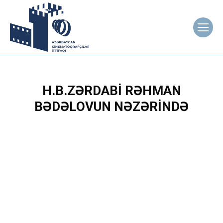
H.B.ZƏRDABI RƏHMAN
BƏDƏLOVUN NƏZƏRINDƏ