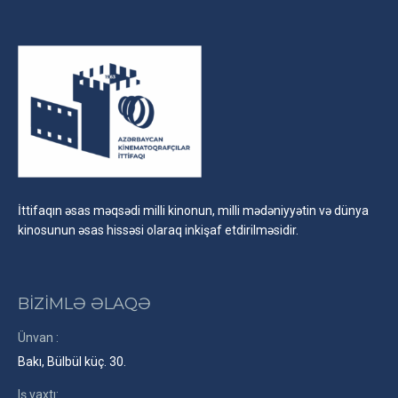
İttifaqın əsas məqsədi milli kinonun, milli mədəniyyətin və dünya
kinosunun əsas hissəsi olaraq inkişaf etdirilməsidir.
BİZİMLƏ ƏLAQƏ
Ünvan :
Bakı, Bülbül küç. 30.
Iş vaxtı: