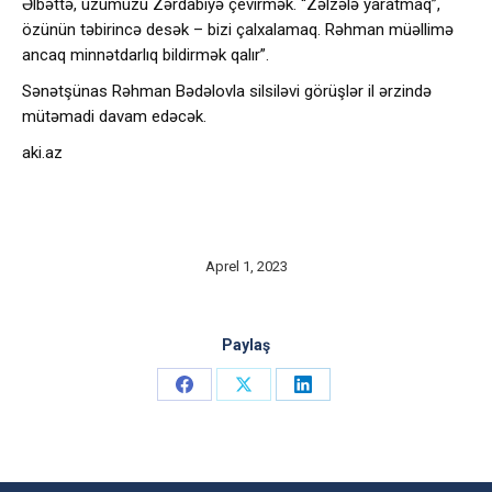
Əlbəttə, üzümüzü Zərdabiyə çevirmək. “Zəlzələ yaratmaq”,
özünün təbirincə desək – bizi çalxalamaq. Rəhman müəllimə
ancaq minnətdarlıq bildirmək qalır”.
Sənətşünas Rəhman Bədəlovla silsiləvi görüşlər il ərzində
mütəmadi davam edəcək.
aki.az
Aprel 1, 2023
Paylaş
Share
Share
Share
on
on
on
Facebook
X
LinkedIn