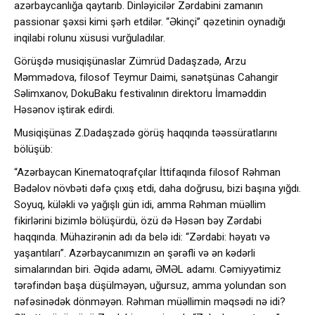
azərbaycanlığa qaytarıb. Dinləyicilər Zərdabini zamanın
passionar şəxsi kimi şərh etdilər. “Əkinçi” qəzetinin oynadığı
inqilabi rolunu xüsusi vurğuladılar.
Görüşdə musiqişünaslar Zümrüd Dadaşzadə, Arzu
Məmmədova, filosof Teymur Daimi, sənətşünas Cahangir
Səlimxanov, DokuBaku festivalının direktoru İmaməddin
Həsənov iştirak edirdi.
Musiqişünas Z.Dadaşzadə görüş haqqında təəssüratlarını
bölüşüb:
“Azərbaycan Kinematoqrafçılar İttifaqında filosof Rəhman
Bədəlov növbəti dəfə çıxış etdi, daha doğrusu, bizi başına yığdı.
Soyuq, küləkli və yağışlı gün idi, amma Rəhman müəllim
fikirlərini bizimlə bölüşürdü, özü də Həsən bəy Zərdabi
haqqında. Mühazirənin adı da belə idi: “Zərdabi: həyatı və
yaşantıları”. Azərbaycanımızın ən şərəfli və ən kədərli
simalarından biri. Əqidə adamı, ƏMƏL adamı. Cəmiyyətimiz
tərəfindən başa düşülməyən, uğursuz, amma yolundan son
nəfəsinədək dönməyən. Rəhman müəllimin məqsədi nə idi?