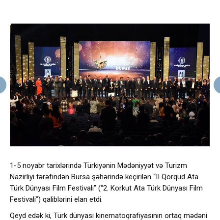
1-5 noyabr tarixlərində Türkiyənin Mədəniyyət və Turizm
Nazirliyi tərəfindən Bursa şəhərində keçirilən “II Qorqud Ata
Türk Dünyası Film Festivalı” (“2. Korkut Ata Türk Dünyası Film
Festivali”) qaliblərini elan etdi.
Qeyd edək ki, Türk dünyası kinematoqrafiyasının ortaq mədəni