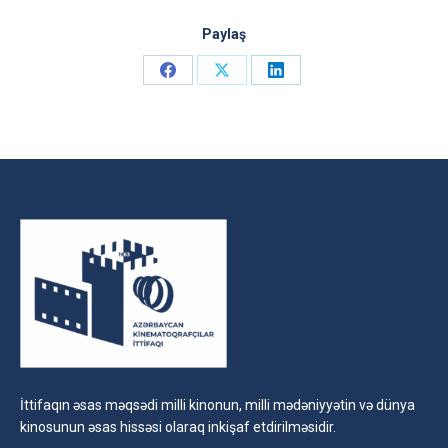
Paylaş
Share
Share
Share
on
on
on
Facebook
X
LinkedIn
İttifaqın əsas məqsədi milli kinonun, milli mədəniyyətin və dünya
kinosunun əsas hissəsi olaraq inkişaf etdirilməsidir.