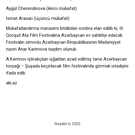
Aygül Cherendinova (ikinci mükafat)
İsmət Arasan (üçüncü mükafat)
Mükafatlandırma mərasimi bitdikdən sonbra elan edilib ki, III
Qorqud Ata Film Festivalına Azərbaycan ev sahibliyi edəcək.
Festivalın simvolu Azərbaycan Respublikasının Mədəniyyət
naziri Anar Kərimova təqdim olunub.
A.Kərimov iştirakçıları işğaldan azad edilmiş tarixi Azərbaycan
torpağı – Şuşada keçiriləcək film festivalında görmək istədiyini
ifadə edib.
aki.az
Noyabr 6, 2022