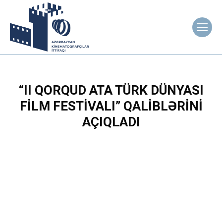
“II QORQUD ATA TÜRK DÜNYASI
FILM FESTIVALI” QALIBLƏRINI
AÇIQLADI