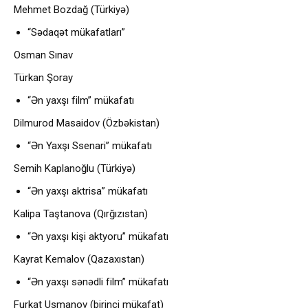
Mehmet Bozdağ (Türkiyə)
“Sədaqət mükafatları”
Osman Sınav
Türkan Şoray
“Ən yaxşı film” mükafatı
Dilmurod Masaidov (Özbəkistan)
“Ən Yaxşı Ssenari” mükafatı
Semih Kaplanoğlu (Türkiyə)
“Ən yaxşı aktrisa” mükafatı
Kalipa Taştanova (Qırğızıstan)
“Ən yaxşı kişi aktyoru” mükafatı
Kayrat Kemalov (Qazaxıstan)
“Ən yaxşı sənədli film” mükafatı
Furkat Usmanov (birinci mükafat)