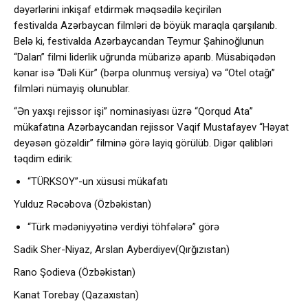
dəyərlərini inkişaf etdirmək məqsədilə keçirilən
festivalda Azərbaycan filmləri də böyük maraqla qarşılanıb.
Belə ki, festivalda Azərbaycandan Teymur Şahinoğlunun
“Dalan” filmi liderlik uğrunda mübarizə aparıb. Müsabiqədən
kənar isə “Dəli Kür” (bərpa olunmuş versiya) və “Otel otağı”
filmləri nümayiş olunublar.
“Ən yaxşı rejissor işi” nominasiyası üzrə “Qorqud Ata”
mükafatına Azərbaycandan rejissor Vaqif Mustafayev “Həyat
deyəsən gözəldir” filminə görə layiq görülüb. Digər qalibləri
təqdim edirik:
“TÜRKSOY”-un xüsusi mükafatı
Yulduz Rəcəbova (Özbəkistan)
“Türk mədəniyyətinə verdiyi töhfələrə” görə
Sadik Sher-Niyaz, Arslan Ayberdiyev(Qırğızıstan)
Rano Şodieva (Özbəkistan)
Kanat Torebay (Qazaxıstan)