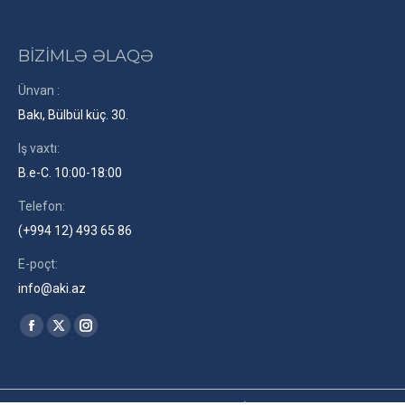
BİZİMLƏ ƏLAQƏ
Ünvan :
Bakı, Bülbül küç. 30.
Iş vaxtı:
B.e-C. 10:00-18:00
Telefon:
(+994 12) 493 65 86
E-poçt:
info@aki.az
Find us on:
Facebook
X
Instagram
page
page
page
opens
opens
opens