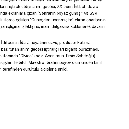
a müşayiət olunan, Rüstəm İbrahimbəyov şəxsiyyətinə və
ıların iştirak etdiyi anım gecəsi, XX əsrin İntibah dövrü
onunda ekranlara çıxan “Səhranın bəyaz günəşi” və SSRİ
 illərdə çəkilən “Günəşdən usanmışlar” ekran əsərlərinin
anıqlığına, işləkliyinə, inam dalğasına köklənərək davam
ttifaqının İdarə heyətinin üzvü, prodüser Fatimə
aş tutan anım gecəsi iştirakçıları biganə buraxmadı.
ifasında “Əlvida” (söz. Anar, mus. Emin Sabitoğlu)
lqışları ilə bitdi. Maestro İbrahimbəyov ölümündən bir il
tərəfindən gurultulu alqışlarla anıldı.