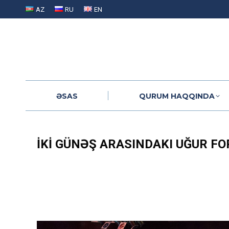
AZ
RU
EN
ƏSAS
QURUM HAQQINDA
ƏSAS
QURUM HAQQINDA
İKI GÜNƏŞ ARASINDAKI UĞUR F