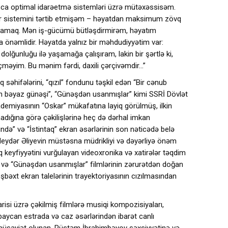
sca optimal idarəetmə sistemləri üzrə mütəxəssisəm.
r sistemini tərtib etmişəm – həyatdan maksimum zövq
amaq. Mən iş-gücümü bütləşdirmirəm, həyatım
ha önəmlidir. Həyatda yalnız bir məhdudiyyətim var:
dolğunluğu ilə yaşamağa çalışıram, lakin bir şərtlə ki,
çməyim. Bu mənim fərdi, daxili çərçivəmdir…”
səhifələrini, “qızıl” fondunu təşkil edən “Bir cənub
nın bəyaz günəşi”, “Günəşdən usanmışlar” kimi SSRİ Dövlət
emiyasının “Oskar” mükafatına layiq görülmüş, ilkin
dığına görə çəkilişlərinə heç də dərhal imkan
ndə” və “İstintaq” ekran əsərlərinin son nəticədə belə
Heydər Əliyevin müstəsna müdrikliyi və dəyərliyə önəm
q keyfiyyətini vurğulayan videoxronika və xatirələr təqdim
” və “Günəşdən usanmışlar” filmlərinin zərurətdən doğan
şbəxt ekran talelərinin trayektoriyasının cızılmasından
si üzrə çəkilmiş filmlərə musiqi kompozisiyaları,
baycan estrada və caz əsərlərindən ibarət canlı