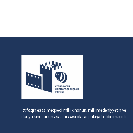
İttifaqın əsas məqsədi milli kinonun, milli mədəniyyətin və
dünya kinosunun əsas hissəsi olaraq inkişaf etdirilməsidir.