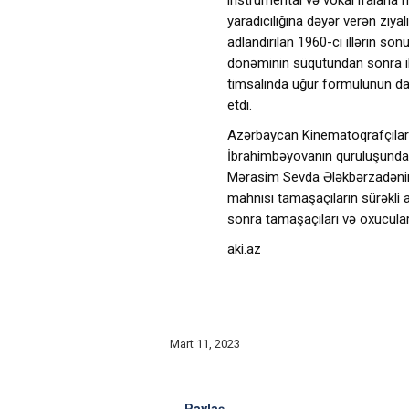
instrumental və vokal ifalarl
yaradıcılığına dəyər verən ziyal
adlandırılan 1960-cı illərin s
dönəminin süqutundan sonra ilk
timsalında uğur formulunun day
etdi.
Azərbaycan Kinematoqrafçılar İ
İbrahimbəyovanın quruluşunda b
Mərasim Sevda Ələkbərzadənin 
mahnısı tamaşaçıların sürəkli a
sonra tamaşaçıları və oxucuları 
aki.az
Mart 11, 2023