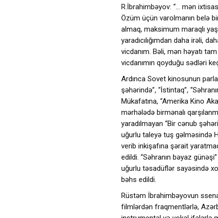
R.İbrahimbəyov: “… mən ixtisa
Özüm üçün varolmanın belə bi
almaq, maksimum maraqlı yaş
yaradıcılığımdan daha irəli, da
vicdanım. Bəli, mən həyatı tam 
vicdanımın qoyduğu sədləri ke
Ardınca Sovet kinosunun parlaq 
şəhərində”, “İstintaq”, “Səhra
Mükafatına, “Amerika Kino Akad
mərhələdə birmənalı qarşılanma
yaradılmayan “Bir cənub şəhəri
uğurlu taleyə tuş gəlməsində 
verib inkişafına şərait yaratma
edildi. “Səhranın bəyaz günəşi
uğurlu təsadüflər sayəsində xo
bəhs edildi.
Rüstəm İbrahimbəyovun ssenari
filmlərdən fraqmentlərlə, Azər