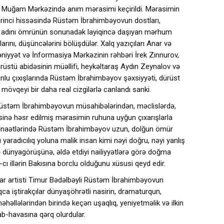
 Muğam Mərkəzində anım mərasimi keçirildi. Mərasimin
rinci hissəsində Rüstəm İbrahimbəyovun dostları,
ı adını ömrünün sonunadək layiqincə daşıyan mərhum
larını, düşüncələrini bölüşdülər. Xalq yazıçıları Anar və
niyyət və İnformasiya Mərkəzinin rəhbəri İrek Zinnurov,
tü abidəsinin müəllifi, heykəltaraş Aydın Zeynalov və
nlu çıxışlarında Rüstəm İbrahimbəyov şəxsiyyəti, dürüst
mövqeyi bir daha real cizgilərlə canlandı sanki.
Rüstəm İbrahimbəyovun müsahibələrindən, məclislərdə,
rəsinə həsr edilmiş mərasimin ruhuna uyğun çıxarışlarla
 qənaətlərində Rüstəm İbrahimbəyov uzun, dolğun ömür
aradıcılıq yoluna malik insan kimi nəyi doğru, nəyi yanlış
 və dünyagörüşünə, əldə etdiyi nailiyyətlərə görə doğma
ı illərin Bakısına borclu olduğunu xüsusi qeyd edir.
r artisti Timur Bədəlbəyli Rüstəm İbrahimbəyovun
qca iştirakçılar dünyaşöhrətli nasirin, dramaturqun,
həllələrindən birində keçən uşaqlıq, yeniyetməlik və ilkin
ab-havasına qərq olurdular.