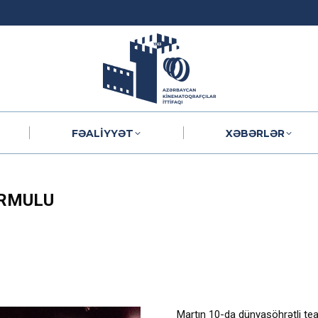
FƏALIYYƏT
XƏBƏRLƏR
FƏALIYYƏT
XƏBƏRLƏR
ORMULU
Martın 10-da dünyaşöhrətli te