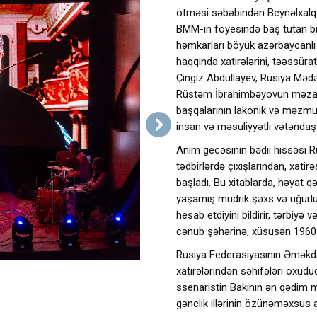
ötməsi səbəbindən Beynəlxalq
BMM-in foyesində baş tutan bi
həmkarları böyük azərbaycanl
haqqında xatirələrini, təəssürat
Çingiz Abdullayev, Rusiya Mədə
Rüstəm İbrahimbəyovun məzarüs
başqalarının lakonik və məzmu
insan və məsuliyyətli vətəndaş 
Anım gecəsinin bədii hissəsi 
tədbirlərdə çıxışlarından, xati
başladı. Bu xitablarda, həyat
yaşamış müdrik şəxs və uğurlu y
hesab etdiyini bildirir, tərbiyə
cənub şəhərinə, xüsusən 1960-c
Rusiya Federasiyasının Əməkda
xatirələrindən səhifələri oxudu
ssenaristin Bakının ən qədim mə
gənclik illərinin özünəməxsus 