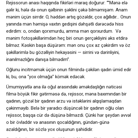
Rejissorun anası haqqında fikirləri maraq doğurur: “”Mənə elə
gəlir ki, hələ də onun qəlbinin şəklini çəkə bilməmişəm. Anam
mənim üçün sirrdir. O, həddən artıq gözəldir, çox ağıllıdır… Onun
yanında mən həmişə vaxtın gedişini dəhşətli dərəcədə hiss
edirdim: o, ondan qorxmurdu, amma mən qorxurdum. Və
mənim fotoşəkillərimdən heç biri onun gerçəkliyini əks etdirə
bilməz. Kəskin başa düşürəm: mən onu çox az çəkirdim və öz
şəkillərimlə bu gözəlliyin hekayəsini — sirrini və dərinliyini,
inanılmazlığını danışa bilmədim”.
Oğlunu incitməmək üçün onun filmində çəkilən qadın ümid edir
ki, bu, ona “yox olmağa” kömək edəcək.
Ümumiyyətlə ana ilə oğul arasındakı əməkdaşlığın nəticəsi
filmə böyük fikir gətirməsə də, rejissor, məna baxımından bir
qadının, gözəl bir qadının arzu və istəklərini alqışlamaqdan
çəkinməyib. Belə bir yaradıcı düşüncəli bir qadının oğlu olan
rejissor, başqa cür də düşünə bilməzdi. Çünki hər şeydən əvvəl
o bir övladdır və anasının qocaldığının, gündən-günə
azaldığının, bir sözlə yox oluşunun şahididir.