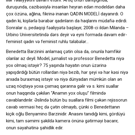
duruşunda, cazibəsiylə insanları heyran edən modeldən daha
çox özünə, ağlına, fikrinə inanan QADIN MODELİ dayanırdı. O
qadın ki, kişilərlə bərabər qadınların da haqlarını müdafiə edirdi.
Sonralar o, pedaqoji fəaliyyətə başlayır, 2008-ci ildən Milanda –
Urbino Universitetində dərs deyir və eyni formada davam edir-
feminist qadın və feminist ruhlu tələbələr…
Benedetta Barzinini anlamaq çətin olsa da, onunla həmfikir
olanlar az deyil. Model, jurnalist və professor Benedetta niyə
yox olmaq istəyir? 75 yaşında həyatın onun üzərinə
yapışdırdığı bütün rollardan niyə bezib, hər şeyi və hər kəsi niyə
arxada buraxmaq istəyir və niyə dünyadan mümkün olan ən
uzaq nöqtəyə yoxa çıxmaq qərarına gəlir və s. kimi suallar
onun haqqında çəkilən “Anamın yox oluşu” filmində
cavablandırılır. Əslində bütün bu suallara filmi çəkən rejissorun
cavab verməsi heç də çətin olmayıb, çünki o Benedettanın
kiçik oğlu Benyamino Barzinidir. Anasını tanıdığı kimi, gördüyü
kimi, tam səmimi şəkildə kamera önünə gətirməyi bacarır,
onun səyahətinə şahidlik edir.