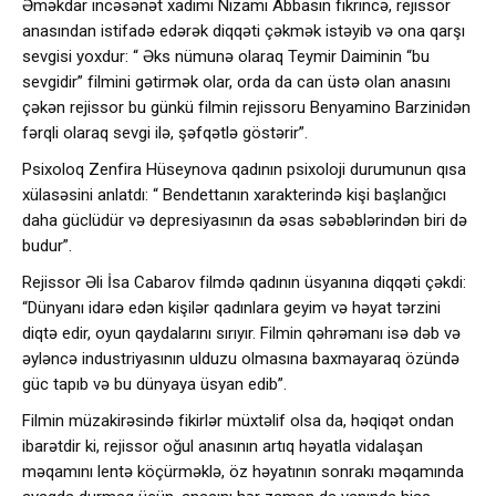
Əməkdar incəsənət xadimi Nizami Abbasın fikrincə, rejissor
anasından istifadə edərək diqqəti çəkmək istəyib və ona qarşı
sevgisi yoxdur: “ Əks nümunə olaraq Teymir Daiminin “bu
sevgidir” filmini gətirmək olar, orda da can üstə olan anasını
çəkən rejissor bu günkü filmin rejissoru Benyamino Barzinidən
fərqli olaraq sevgi ilə, şəfqətlə göstərir”.
Psixoloq Zenfira Hüseynova qadının psixoloji durumunun qısa
xülasəsini anlatdı: “ Bendettanın xarakterində kişi başlanğıcı
daha güclüdür və depresiyasının da əsas səbəblərindən biri də
budur”.
Rejissor Əli İsa Cabarov filmdə qadının üsyanına diqqəti çəkdi:
“Dünyanı idarə edən kişilər qadınlara geyim və həyat tərzini
diqtə edir, oyun qaydalarını sırıyır. Filmin qəhrəmanı isə dəb və
əyləncə industriyasının ulduzu olmasına baxmayaraq özündə
güc tapıb və bu dünyaya üsyan edib”.
Filmin müzakirəsində fikirlər müxtəlif olsa da, həqiqət ondan
ibarətdir ki, rejissor oğul anasının artıq həyatla vidalaşan
məqamını lentə köçürməklə, öz həyatının sonrakı məqamında