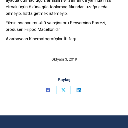
ayaqda durmaq üçün, anasını hər zaman da yanında hiss
etmək üçün özünə güc toplamaq fikrindən uzağa gedə
bilməyib, hətta getmək istəməyib…
Filmin ssenari müəllifi və rejissoru Benyamino Barrezi,
prodüseri Filippo Macellonidir.
Azərbaycan Kinematoqrafçılar İttifaqı
Oktyabr 3, 2019
Paylaş
Share
Share
Share
on
on
on
Facebook
X
LinkedIn