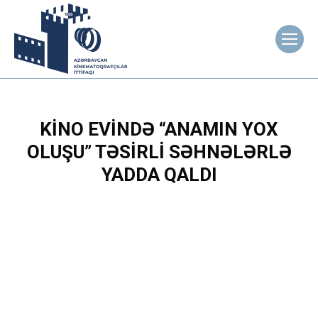
KINO EVINDƏ “ANAMIN YOX
OLUŞU” TƏSIRLI SƏHNƏLƏRLƏ
YADDA QALDI