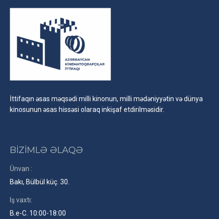
İttifaqın əsas məqsədi milli kinonun, milli mədəniyyətin və dünya
kinosunun əsas hissəsi olaraq inkişaf etdirilməsidir.
BİZİMLƏ ƏLAQƏ
Ünvan :
Bakı, Bülbül küç. 30.
Iş vaxtı:
B.e-C. 10:00-18:00