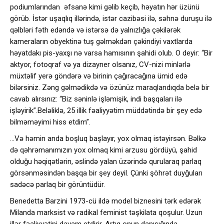
podiumlarından əfsanə kimi gəlib keçib, həyatın hər üzünü
görüb. İstər uşaqlıq illərində, istər cazibəsi ilə, səhnə duruşu ilə
qəlbləri fəth edəndə və istərsə də yalnızlığa çəkilərək
kameraların obyektinə tuş gəlməkdən çəkindiyi vaxtlarda
həyatdakı pis-yaxşı nə varsa hamısının şahidi olub. O deyir: “Bir
aktyor, fotoqraf və ya dizayner olsanız, CV-nizi minlərlə
müxtəlif yerə göndərə və birinin çağıracağına ümid edə
bilərsiniz. Zəng gəlmədikdə və özünüz maraqlandıqda belə bir
cavab alırsınız: “Biz səninlə işləmişik, indi başqaları ilə
işləyirik”.Beləliklə, 25 illik fəaliyyətim müddətində bir şey edə
bilməməyimi hiss etdim”.
…Və həmin anda boşluq başlayır, yox olmaq istəyirsən. Bəlkə
də qəhrəmanımızın yox olmaq kimi arzusu gördüyü, şahid
olduğu həqiqətlərin, əslində yalan üzərində qurularaq parlaq
görsənməsindən başqa bir şey deyil. Çünki şöhrət duyğuları
sadəcə parlaq bir görüntüdür.
Benedetta Barzini 1973-cü ildə model biznesini tərk edərək
Milanda marksist və radikal feminist təşkilata qoşulur. Uzun
illər fəaliyyətini davam etdirir. Artıq onun danışığında,