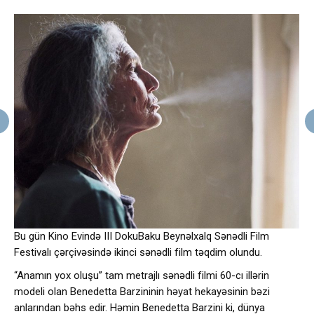
Bu gün Kino Evində III DokuBaku Beynəlxalq Sənədli Film
Festivalı çərçivəsində ikinci sənədli film təqdim olundu.
“Anamın yox oluşu” tam metrajlı sənədli filmi 60-cı illərin
modeli olan Benedetta Barzininin həyat hekayəsinin bəzi
anlarından bəhs edir. Həmin Benedetta Barzini ki, dünya