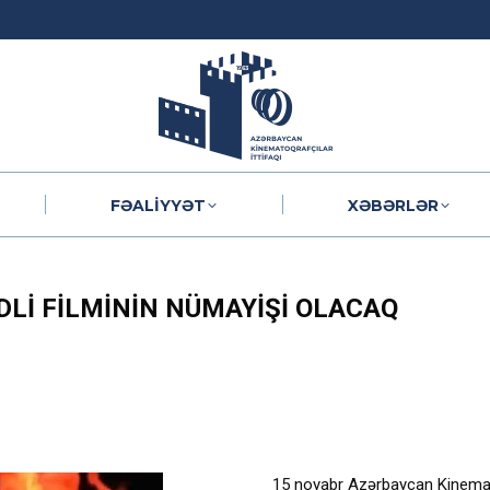
FƏALIYYƏT
XƏBƏRLƏR
FƏALIYYƏT
XƏBƏRLƏR
DLI FILMININ NÜMAYIŞI OLACAQ
15 noyabr Azərbaycan Kinematoq