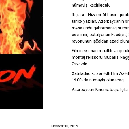
nümayişi keçiriləcək.
Rejissor Nizami Abbasın quruluş
tarixə yazılan, Azərbaycanın ə
mənasında qəhrəmanlıq nümayiş
çevrilmiş batalyonun keçdiyi ş
rayonunun işğaldan azad olunan
Filmin ssenari müəllifi və qur
montaj rejissoru Mübariz Nağı
Əliyevdir.
Xatırladaq ki, sənədli film Azə
19.00-da nümayiş olunacaq.
Azərbaycan Kinematoqrafçılar İ
Noyabr 13, 2019