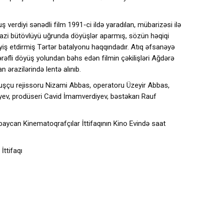
 verdiyi sənədli film 1991-ci ildə yaradılan, mübarizəsi ilə
razi bütövlüyü uğrunda döyüşlər aparmış, sözün həqiqi
 etdirmiş Tərtər batalyonu haqqındadır. Atıq əfsanəyə
ərəfli döyüş yolundan bəhs edən filmin çəkilişləri Ağdərə
 ərazilərində lentə alınıb.
uluşçu rejissoru Nizami Abbas, operatoru Üzeyir Abbas,
yev, prodüseri Cavid İmamverdiyev, bəstəkarı Rauf
rbaycan Kinematoqrafçılar İttifaqının Kino Evində saat
ttifaqı