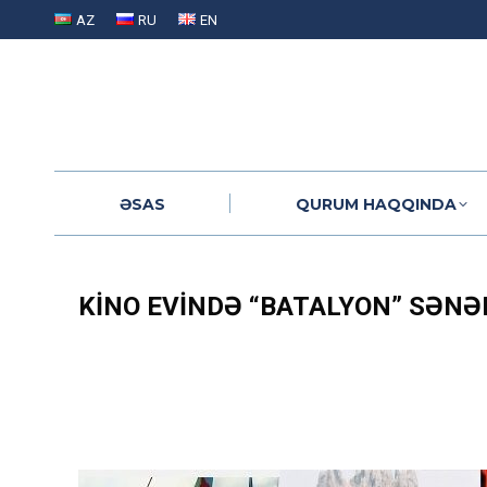
AZ
RU
EN
ƏSAS
QURUM HAQQINDA
ƏSAS
QURUM HAQQINDA
KINO EVINDƏ “BATALYON” SƏNƏ