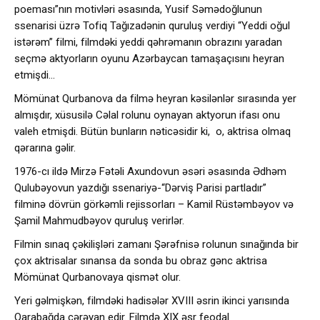
poeması”nın motivləri əsasında, Yusif Səmədoğlunun
ssenarisi üzrə Tofiq Tağızadənin quruluş verdiyi “Yeddi oğul
istərəm” filmi, filmdəki yeddi qəhrəmanın obrazını yaradan
seçmə aktyorların oyunu Azərbaycan tamaşaçısını heyran
etmişdi…
Mömünat Qurbanova da filmə heyran kəsilənlər sırasında yer
almışdır, xüsusilə Cəlal rolunu oynayan aktyorun ifası onu
valeh etmişdi. Bütün bunların nəticəsidir ki, o, aktrisa olmaq
qərarına gəlir.
1976-cı ildə Mirzə Fətəli Axundovun əsəri əsasında Ədhəm
Qulubəyovun yazdığı ssenariyə-“Dərviş Parisi partladır”
filminə dövrün görkəmli rejissorları – Kamil Rüstəmbəyov və
Şamil Mahmudbəyov quruluş verirlər.
Filmin sınaq çəkilişləri zamanı Şərəfnisə rolunun sınağında bir
çox aktrisalar sınansa da sonda bu obraz gənc aktrisa
Mömünat Qurbanovaya qismət olur.
Yeri gəlmişkən, filmdəki hadisələr XVIII əsrin ikinci yarısında
Qarabağda cərəyan edir. Filmdə XIX əsr feodal