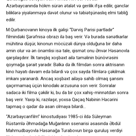
Azərbaycanında hökm sürən ətalət və gerilik ifşa edilir, gənclər
biliklərə yiyələnməyə dəvət olunur və təbiətşünaslıq elmi təbliğ
edilir.
M.Qurbanovanın kinoya ilk gəlişi “Dərviş Parisi partladır”
filmindəki Şərəfnisə obrazı ilə baş verir. Və burada sənətkarlar
mühitinə düşür, kinonun möcüzəli dünya olduğuna bir daha
əmin olur və ən önəmlisi isə tale, qismət onu Ənvər Həsənovla
qarşılaşdırır. İlk tanışlıq xoşbəxt ailə təməlinin bünövrəsini
qoymağa şərait yaradır. Bəlkə də ilk filmdən sonra aktrisanın
kino həyatı davam edə bilərdi və çox sayda filmlərə çəkilmək
imkanı yaranardı. Ancaq xoşbəxt ailəyə sahib olmaq şansını
qaçırmamaq üçün kinodakı arzusuna son verir. Sonralar
sadəcə iki filmə çəkilir ki, bu da bir çox xahiş-minnətdən sonra
baş verir. Yaxşı ki, razılaşır, yoxsa Qaçaq Nəbinin Həcərini
tapmaq o qədər də asan olmaya bilərdi…
“Azərbaycanfilm” kinostudiyası 1985-ci ildə Süleyman
Rüstəmlə Əhmədağa Muğanlının ssenarisi əsasında Əbdül
Mahmudbəyovla Həsənağa Turabovun birgə quruluş verdiyi