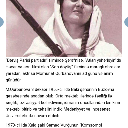
“Dərviş Parisi partladır” filmində Şərəfnisə, “Atları yəhərləyin”də
Həcər və son filmi olan “Son döyüş” filmində maraqlı obrazlar
yaradan, aktrisa Mömünat Qurbanovanın ad günü və anım
günüdür.
M.Qurbanova 8 dekabr 1956-cı ildə Bakı şəhərinin Buzovna
qəsəbəsində anadan olub. Orta məktəb illərində fəallığı ilə
seçilib, özfəaliyyət kollektivinin, idmanın öncüllərindən biri kimi
məktəbi bitirib və təhsilini indiki Mədəniyyət və İncəsənət
Universitetində davam etdirib.
1970-ci ildə Xalq şairi Səməd Vurğunun “Komsomol