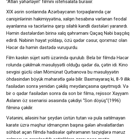
“Atları yəhərləyin” filmini istehsalata buraxır.
XIX əsrin sonlarında Azərbaycanın torpaqlarında çar
canişinlərinin hakimiyyətinə, xalqın hesabına varlanan feodal
əyanlarına və tacirlərinə qarşı silahlı kəndli dəstələri yaranırdı.
Həmin dəstələrdən birinə xalq qəhrəmanı Qaçaq Nəbi başçılıq
edirdi. Nəbinin həyat yoldaşı, özü qədər cəsur, qorxmaz olan
Həcər də həmin dəstədə vuruşurdu.
Film kəskin süjet xətti üzərində qurulub. Belə bir filmdə Həcər
rolunda çəkilmək məsuliyyətli olduğu qədər də, çətin idi. Kino
sevgisi güclü olan Mömünat Qurbanova bu məsuliyyətin
öhdəsindən böyük məharətlə gələ bilir. Baxmayaraq ki, 8-9 illik
fasilədən sonra yenidən çəkiliş meydançasına qayıtmışdı. Və
bir o qədər fasilədən sonra da son bir filmə, rejissor Xəyyam
Aslanın öz ssenarisi əsasında çəkdiyi “Son döyüş”(1996)
filminə çəkilir.
Vətənini, ailəsini hər şeydən üstün tutan və pula satılmayan
karate üzrə məşhur idmançının başına gələn əhvalatlardan
söhbət açan filmdə hadisələr qəhrəmanın təzyiqlərə məruz