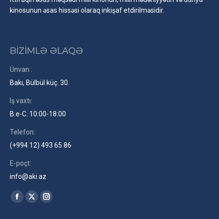
kinosunun əsas hissəsi olaraq inkişaf etdirilməsidir.
BİZİMLƏ ƏLAQƏ
Ünvan :
Bakı, Bülbül küç. 30.
Iş vaxtı:
B.e-C. 10:00-18:00
Telefon:
(+994 12) 493 65 86
E-poçt:
info@aki.az
Find us on:
Facebook
X
Instagram
page
page
page