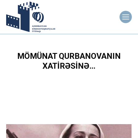
MÖMÜNAT QURBANOVANIN
XATIRƏSINƏ…