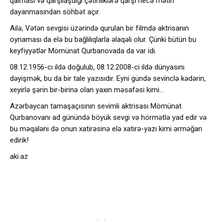
qalması və qarşılaşdığı çətinliklərə qarşı necə mətin
dayanmasından söhbət açır.
Ailə, Vətən sevgisi üzərində qurulan bir filmdə aktrisanın
oynaması da elə bu bağlılıqlarla əlaqəli olur. Çünki bütün bu
keyfiyyətlər Mömünat Qurbanovada da var idi.
08.12.1956-cı ildə doğulub, 08.12.2008-ci ildə dünyasını
dəyişmək, bu da bir tale yazısıdır. Eyni gündə sevinclə kədərin,
xeyirlə şərin bir-birinə olan yaxın məsafəsi kimi…
Azərbaycan tamaşaçısının sevimli aktrisası Mömünat
Qurbanovanı ad günündə böyük sevgi və hörmətlə yad edir və
bu məqaləni də onun xatirəsinə elə xatirə-yazı kimi ərməğan
edirik!
aki.az