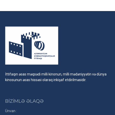
Facebook
X
LinkedIn
İttifaqın əsas məqsədi milli kinonun, milli mədəniyyətin və dünya
kinosunun əsas hissəsi olaraq inkişaf etdirilməsidir.
BİZİMLƏ ƏLAQƏ
Ünvan :