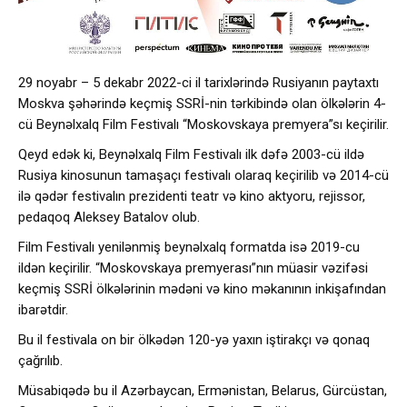
29 noyabr – 5 dekabr 2022-ci il tarixlərində Rusiyanın paytaxtı
Moskva şəhərində keçmiş SSRİ-nin tərkibində olan ölkələrin 4-
cü Beynəlxalq Film Festivalı “Moskovskaya premyera”sı keçirilir.
Qeyd edək ki, Beynəlxalq Film Festivalı ilk dəfə 2003-cü ildə
Rusiya kinosunun tamaşaçı festivalı olaraq keçirilib və 2014-cü
ilə qədər festivalın prezidenti teatr və kino aktyoru, rejissor,
pedaqoq Aleksey Batalov olub.
Film Festivalı yenilənmiş beynəlxalq formatda isə 2019-cu
ildən keçirilir. “Moskovskaya premyerası”nın müasir vəzifəsi
keçmiş SSRİ ölkələrinin mədəni və kino məkanının inkişafından
ibarətdir.
Bu il festivala on bir ölkədən 120-yə yaxın iştirakçı və qonaq
çağrılıb.
Müsabiqədə bu il Azərbaycan, Ermənistan, Belarus, Gürcüstan,