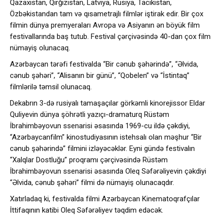
Qazaxıstan, Qırğızıstan, Latviya, Rusiya, Tacikistan,
Özbəkistandan tam və qısametrajlı filmlər iştirak edir. Bir çox
filmin dünya premyeraları Avropa və Asiyanın ən böyük film
festivallarında baş tutub. Festival çərçivəsində 40-dan çox film
nümayiş olunacaq.
Azərbaycan tərəfi festivalda “Bir cənub şəhərində”, “Əlvida,
cənub şəhəri”, “Alisanın bir günü”, “Qobelen” və “İstintaq”
filmlərilə təmsil olunacaq.
Dekabrın 3-də rusiyalı tamaşaçılar görkəmli kinorejissor Eldar
Quliyevin dünya şöhrətli yazıçı-dramaturq Rüstəm
İbrahimbəyovun ssenarisi əsasında 1969-cu ildə çəkdiyi,
“Azərbaycanfilm” kinostudiyasının istehsalı olan məşhur “Bir
cənub şəhərində” filmini izləyəcəklər. Eyni gündə festivalın
“Xalqlar Dostluğu” proqramı çərçivəsində Rüstəm
İbrahimbəyovun ssenarisi əsasında Oleq Səfərəliyevin çəkdiyi
“Əlvida, cənub şəhəri” filmi də nümayiş olunacaqdır.
Xatırladaq ki, festivalda filmi Azərbaycan Kinematoqrafçılar
İttifaqının katibi Oleq Səfərəliyev təqdim edəcək.