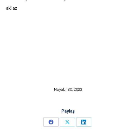
aki.az
Noyabr 30, 2022
Paylaş
Share
Share
Share
on
on
on