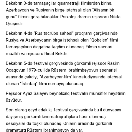
Dekabrın 3-də tamaşaçılar qısametrajlı filmlərdən birinə,
Azərbaycan və Rusiyanın birgə istehsalı olan “Alisanın bir
günü” filmini görə biləcəklər. Psixoloji dramın rejissoru Nikita
Qruşindir.
Dekabrın 4-də “Rus təcrübə sahəsi” proqramı çərçivəsində
Rusiya və Azərbaycanın birgə istehsalı olan “Qobelen” filmi
tamaşaçıların diqqətinə təqdim olunacaq. Filmin ssenari
müəllifi və rejissoru Rinat Bekdir.
Dekabrın 5-də festival çərçivəsində görkəmli rejissor Rasim
Ocaqovun 1979-cu ildə Rüstəm İbrahimbəyovun ssenarisi
əsasında çəkdiyi, “Azərbaycanfilm” kinostudiyasında istehsal
olunan “İstintaq” filmi nümayiş olunacaq.
Rejissor Ayaz Salayev beynəlxalq festivalın münsiflər heyətinin
üzvüdür.
Son olaraq qeyd edək ki, festival çərçivəsində bu il dünyasını
dəyişmiş görkəmli kinematoqrafçılara həsr olunmuş
sessiyalar da təşkil olunacaq. Onların arasında görkəmli
dramaturq Rüstəm İbrahimbəyov da var.