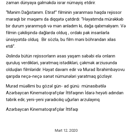
zaman dünyaya gəlməkdə israr nümayiş etdirir.
“Mənim Dağıstanım. Etiraf” filminin yaranması haqda rejissor
maraqlı bir məqamı da diqqətə çatdırdı: “Həyatımda mürəkkəb
bir durum yaranmışdı və mən anladım ki, dağa qalxmalıyam. Və
filmin çəkilişində dağlarda olduq , ordakı pak insanlarla
ünsiyyətdə olduq. Bir sözlə, bu film məni böhrandan xilas
etdi”.
Əslində bütün rejissorların əsas yaşam səbəbi elə onların
quruluş verdikləri, yaratmaq istədikləri, çəkmək arziusunda
olduqları filmləridir. Həyat davam edir və Murad İbrahimbəyovu
qarşıda neçə-neçə sənət nümunələri yaratmaq gözləyir.
Murad müəllimi bu gözəl gün- ad günü münasibətilə
Azərbaycan Kinematoqrafçılar İttifaqının İdarə heyəti adından
təbrik edir, yeni-yeni yaradıcılıq uğurları arzulayırıq.
Azərbaycan Kinematoqrafçılar İttifaqı
Mart 12, 2020