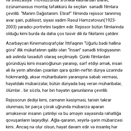
və sivilizasiya” mövsuzunda xronikal kadrlardan ibarət,
özünəməxsus montaj təfəkkürü ilə seçilən sənədli filmlərə
çevrilib. “Mənim Dağıstanım. Etiraf” filmində rejissor tanınmış
avar şairi, publisist, siyasi xadim Rəsul Həmzətovun(1923-
2003) yaradıcı portretini təqdim edir. Rejissor bütün filmlərində
olduğu kimi burda da daha çox təsvir dili ilə fikirlərini çatdırır.
Azərbaycan Kinematoqrafçılar İttifaqının “Uğurlu bədii həllinə
görə” illik mükafatının qalibi olan “İnsan” sənədli trilogiyasının
adı əslində təsadüfi olaraq seçilməyib. Çünki filmlərdən
göründüyü kimi insanoğlunun yaranışı, sərf etdiyi əmək, insan
əli ilə yerin altından çıxarılan qara qızılın-neftin dünya üzərində
hökmranlığı, əksər müharibələrin yaranışına səbəb verməsi,
həyatdakı mübarizələr, bütün dünyada baş verən müharibələr,
ölümlər… bir sözlə, hər biri həyatın qanunlarına çevrilib.
Rejissorun dediyi kimi, zamanın kəsişməsi, tarixin təkrar
olunması, bir parça çörək uğrunda mübarizə aparan
əməksevər insanın çətinliyi və bu əməyin sayəsində rahatlığa
qovuşanların laqeydliyi…Ağla-qaranın, xeyirlə-şərin mübarizəsi
kimi…Ancaq nə olur olsun, həyat davam edir və insanlıq hər