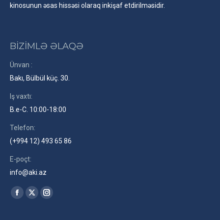
kinosunun əsas hissəsi olaraq inkişaf etdirilməsidir.
BİZİMLƏ ƏLAQƏ
Ünvan :
Bakı, Bülbül küç. 30.
Iş vaxtı:
B.e-C. 10:00-18:00
Telefon:
(+994 12) 493 65 86
E-poçt:
info@aki.az
Find us on:
Facebook
X
Instagram
page
page
page