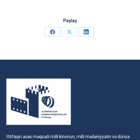
Paylaş
Share
Share
Share
on
on
on
Facebook
X
LinkedIn
İttifaqın əsas məqsədi milli kinonun, milli mədəniyyətin və dünya