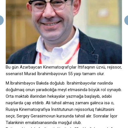
Bu gün Azərbaycan Kinematoqrafçılar İttifaqının üzvü, rejissor,
ssenarist Murad İbrahimbəyovun 55 yaşı tamam olur.
M.İbrahimbəyov Bakıda doğulub. İbrahimbəyovlar nəslində
doğulmaq onun yaradıcılığa meyl etməsində böyük rol oynayıb.
Orta məktəb illərindən hekayələr yazmağa başlayıb, ədəbi
nəşrlərdə çap etdirib. Ali təhsil almaq zamanı gəlincə isə o,
Rusiya Kinematoqrafiya İnstitutunun rejissorluq fakültəsini
seçir, Sergey Gerasimovun kursunda təhsil alır. Sonralar İqor
Talankinin emalatxanasında məşğul olub.