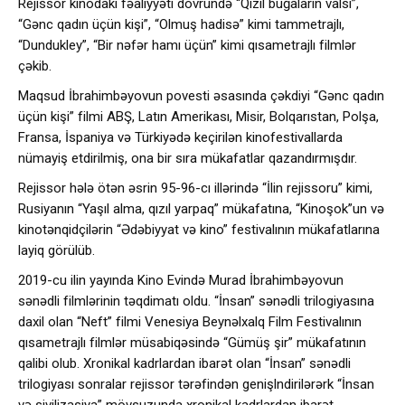
Rejissor kinodakı fəaliyyəti dövründə “Qızıl buğaların valsı”,
“Gənc qadın üçün kişi”, “Olmuş hadisə” kimi tammetrajlı,
“Dundukley”, “Bir nəfər hamı üçün” kimi qısametrajlı filmlər
çəkib.
Maqsud İbrahimbəyovun povesti əsasında çəkdiyi “Gənc qadın
üçün kişi” filmi ABŞ, Latın Amerikası, Misir, Bolqarıstan, Polşa,
Fransa, İspaniya və Türkiyədə keçirilən kinofestivallarda
nümayiş etdirilmiş, ona bir sıra mükafatlar qazandırmışdır.
Rejissor hələ ötən əsrin 95-96-cı illərində “İlin rejissoru” kimi,
Rusiyanın “Yaşıl alma, qızıl yarpaq” mükafatına, “Kinoşok”un və
kinotənqidçilərin “Ədəbiyyat və kino” festivalının mükafatlarına
layiq görülüb.
2019-cu ilin yayında Kino Evində Murad İbrahimbəyovun
sənədli filmlərinin təqdimatı oldu. “İnsan” sənədli trilogiyasına
daxil olan “Neft” filmi Venesiya Beynəlxalq Film Festivalının
qısametrajlı filmlər müsabiqəsində “Gümüş şir” mükafatının
qalibi olub. Xronikal kadrlardan ibarət olan “İnsan” sənədli
trilogiyası sonralar rejissor tərəfindən genişlndirilərərk “İnsan