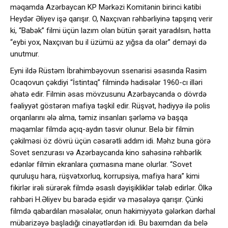
məqamda Azərbaycan KP Mərkəzi Komitənin birinci katibi
Heydər Əliyev işə qarışır. O, Naxçıvan rəhbərliyinə tapşırıq verir
ki, “Babək” filmi üçün lazım olan bütün şərait yaradılsın, hətta
“eybi yox, Naxçıvan bu il üzümü az yığsa da olar” deməyi də
unutmur.
Eyni ildə Rüstəm İbrahimbəyovun ssenarisi əsasında Rasim
Ocaqovun çəkdiyi “İstintaq” filmində hadisələr 1960-cı illəri
əhatə edir. Filmin əsas mövzusunu Azərbaycanda o dövrdə
fəaliyyət göstərən mafiya təşkil edir. Rüşvət, hədiyyə ilə polis
orqanlarını ələ alma, təmiz insanları şərləmə və başqa
məqamlar filmdə açıq-aydın təsvir olunur. Belə bir filmin
çəkilməsi öz dövrü üçün cəsarətli addım idi. Məhz buna görə
Sovet senzurası və Azərbaycanda kino sahəsinə rəhbərlik
edənlər filmin ekranlara çıxmasına mane olurlar. “Sovet
quruluşu hara, rüşvətxorluq, korrupsiya, mafiya hara” kimi
fikirlər irəli sürərək filmdə əsaslı dəyişikliklər tələb edirlər. Ölkə
rəhbəri H.Əliyev bu barədə eşidir və məsələyə qarışır. Çünki
filmdə qabardılan məsələlər, onun hakimiyyətə gələrkən dərhal
mübarizəyə başladığı cinayətlərdən idi. Bu baxımdan da belə