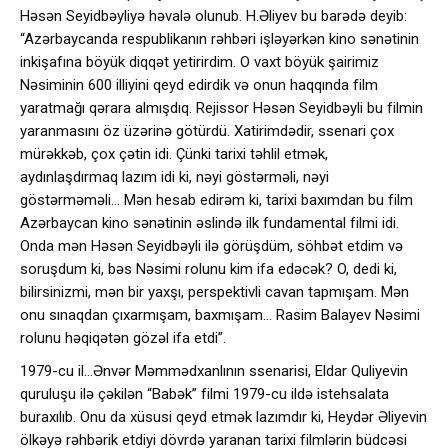
Həsən Seyidbəyliyə həvalə olunub. H.Əliyev bu barədə deyib:
“Azərbaycanda respublikanın rəhbəri işləyərkən kino sənətinin
inkişafına böyük diqqət yetirirdim. O vaxt böyük şairimiz
Nəsiminin 600 illiyini qeyd edirdik və onun haqqında film
yaratmağı qərara almışdıq. Rejissor Həsən Seyidbəyli bu filmin
yaranmasını öz üzərinə götürdü. Xatirimdədir, ssenari çox
mürəkkəb, çox çətin idi. Çünki tarixi təhlil etmək,
aydınlaşdırmaq lazım idi ki, nəyi göstərməli, nəyi
göstərməməli… Mən hesab edirəm ki, tarixi baxımdan bu film
Azərbaycan kino sənətinin əslində ilk fundamental filmi idi.
Onda mən Həsən Seyidbəyli ilə görüşdüm, söhbət etdim və
soruşdum ki, bəs Nəsimi rolunu kim ifa edəcək? O, dedi ki,
bilirsinizmi, mən bir yaxşı, perspektivli cavan tapmışam. Mən
onu sınaqdan çıxarmışam, baxmışam… Rasim Balayev Nəsimi
rolunu həqiqətən gözəl ifa etdi”.
1979-cu il…Ənvər Məmmədxanlının ssenarisi, Eldar Quliyevin
quruluşu ilə çəkilən “Babək” filmi 1979-cu ildə istehsalata
buraxılıb. Onu da xüsusi qeyd etmək lazımdır ki, Heydər Əliyevin
ölkəyə rəhbərik etdiyi dövrdə yaranan tarixi filmlərin büdcəsi