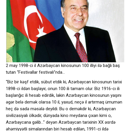
2 may 1998-ci il Azərbaycan kinosunun 100 illiyi ilə bağlı baş
tutan “Festivallar festivalı”nda…
“Biz bir kəşf etdik, sübut etdik ki, Azərbaycan kinosunun tarixi
1898-ci ildən başlayır, onun 100 ili tamam olur. Biz 1916-cı ili
başlanğıc ili hesab edirdik, lakin Azərbaycan kinosunun yaşını
əgər belə demək olarsa 10 il, yaxud, neçə il artırmaq ümumən
heç də sadə məsələ deyildi. Bu o deməkdir ki, Azərbaycan
sivilizasiyalı ölkədir, dünyada kino meydana çıxan kimi o,
Azərbaycana gəlib…” deyən Azərbaycan tarixinin XX əsrdə
əhəmiyyətli simalarından biri hesab edilən, 1991-ci ildə