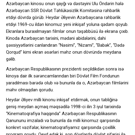
Azərbaycan kinosu onun qayğı və dəstəyini Ulu Öndərin hələ
Azərbaycan SSR Dövlət Təhlükəsizlik Komitəsinə rəhbərlik
etdiyi dövrdə görüb. Heydər Əliyevin Azərbaycana rəhbərlik
etdiyi 1969-cu ildən kinomuz yeni inkişaf yoluna qədəm qoyub.
Ekranlara buraxılmayan filmlər onun təşəbbüsü ilə ekrana çıxıb.
Kinoda Azərbaycan tarixini, mədəni abidələrini, dahi
şəxsiyyətlərini canlandıran “Nəsimi”, “Nizami”, “Babək”, “Dədə
Qorqud” kimi ekran əsərləri məhz onun dövründə meydana
gəlib.
Azərbaycan Respublikasının prezidenti seçildikdən sonra isə
kinoya dair ilk sərəncamlarından biri Dövlət Film Fondunun
yaradılması barədə olub və bununla da o, Azərbaycan filmlərini
məhv olmaqdan qorudu.
Heydər Əliyev milli kinonu inkişaf etdirmək, onun təbliğinə
geniş meydan açmaq məqsədilə 1998-ci ilin 3 iyul tarixində
“Kinematoqrafiya haqqında” Azərbaycan Respublikasının
Qanununu imzaladı və bununla da milli kinomuz qarşısında
konkret vəzifələr, kinematoqrafiyamız qarşısında çoxillik
proqram qoydu. Qeyd edək ki, son dövrlərdə dövlət sifarişi ilə