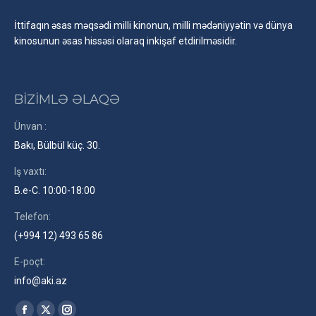
İttifaqın əsas məqsədi milli kinonun, milli mədəniyyətin və dünya
kinosunun əsas hissəsi olaraq inkişaf etdirilməsidir.
BİZİMLƏ ƏLAQƏ
Ünvan :
Bakı, Bülbül küç. 30.
Iş vaxtı:
B.e-C. 10:00-18:00
Telefon:
(+994 12) 493 65 86
E-poçt:
info@aki.az
Find us on: