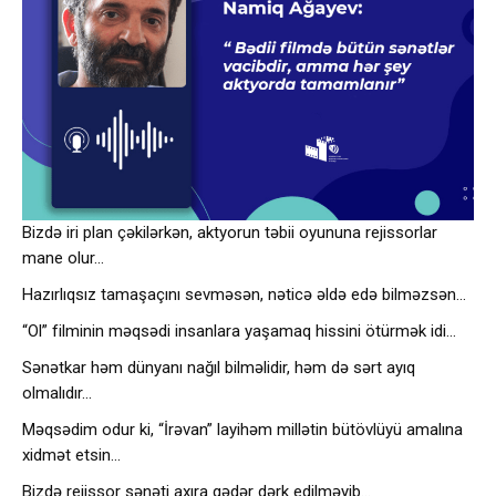
Bizdə iri plan çəkilərkən, aktyorun təbii oyununa rejissorlar
mane olur…
Hazırlıqsız tamaşaçını sevməsən, nəticə əldə edə bilməzsən…
“Ol” filminin məqsədi insanlara yaşamaq hissini ötürmək idi…
Sənətkar həm dünyanı nağıl bilməlidir, həm də sərt ayıq
olmalıdır…
Məqsədim odur ki, “İrəvan” layihəm millətin bütövlüyü amalına
xidmət etsin…
Bizdə rejissor sənəti axıra qədər dərk edilməyib…