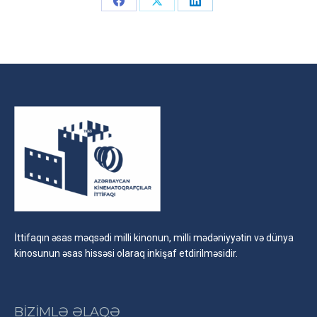
Share
Share
Share
on
on
on
Facebook
X
LinkedIn
İttifaqın əsas məqsədi milli kinonun, milli mədəniyyətin və dünya
kinosunun əsas hissəsi olaraq inkişaf etdirilməsidir.
BİZİMLƏ ƏLAQƏ