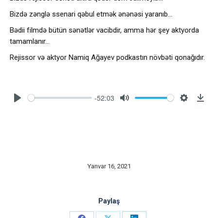
Bizdə zənglə ssenari qəbul etmək ənənəsi yaranıb…
Bədii filmdə bütün sənətlər vacibdir, amma hər şey aktyorda
tamamlanır…
Rejissor və aktyor Namiq Ağayev podkastın növbəti qonağıdır.
-52:03
Yanvar 16, 2021
Paylaş