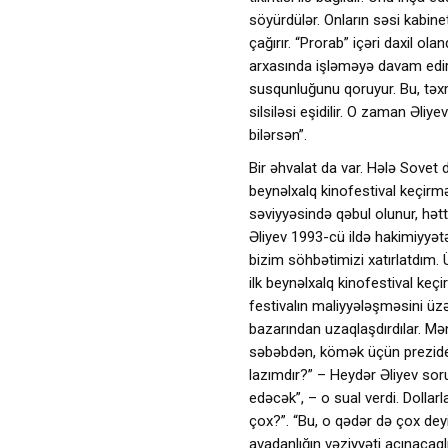
söyürdülər. Onların səsi kabinet
çağırır. “Prorab” içəri daxil 
arxasında işləməyə davam edir.
susqunluğunu qoruyur. Bu, təx
silsiləsi eşidilir. O zaman Əliye
bilərsən”.
Bir əhvalat da var. Hələ Sove
beynəlxalq kinofestival keçirmə
səviyyəsində qəbul olunur, hətt
Əliyev 1993-cü ildə hakimiyyə
bizim söhbətimizi xatırlatdım. 
ilk beynəlxalq kinofestival keçi
festivalın maliyyələşməsini ü
bazarından uzaqlaşdırdılar. Mə
səbəbdən, kömək üçün prezide
lazımdır?” – Heydər Əliyev sor
edəcək”, – o sual verdi. Dolla
çox?”. “Bu, o qədər də çox deyi
avadanlığın vəziyyəti acınacaq