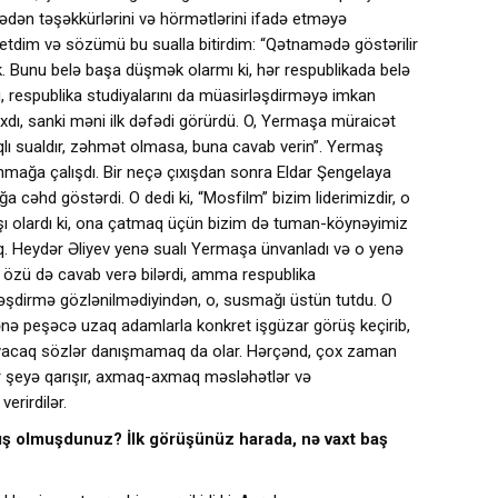
ədən təşəkkürlərini və hörmətlərini ifadə etməyə
ş etdim və sözümü bu sualla bitirdim: “Qətnamədə göstərilir
ək. Bunu belə başa düşmək olarmı ki, hər respublikada belə
 respublika studiyalarını da müasirləşdirməyə imkan
xdı, sanki məni ilk dəfədi görürdü. O, Yermaşa müraicət
aqlı sualdır, zəhmət olmasa, buna cavab verin”. Yermaş
nmağa çalışdı. Bir neçə çıxışdan sonra Eldar Şengelaya
 cəhd göstərdi. O dedi ki, “Mosfilm” bizim liderimizdir, o
xşı olardı ki, ona çatmaq üçün bizim də tuman-köynəyimiz
q. Heydər Əliyev yenə sualı Yermaşa ünvanladı və o yenə
ev özü də cavab verə bilərdi, amma respublika
ləşdirmə gözlənilmədiyindən, o, susmağı üstün tutdu. O
ə peşəcə uzaq adamlarla konkret işgüzar görüş keçirib,
acaq sözlər danışmamaq da olar. Hərçənd, çox zaman
ər şeyə qarışır, axmaq-axmaq məsləhətlər və
erirdilər.
anış olmuşdunuz? İlk görüşünüz harada, nə vaxt baş