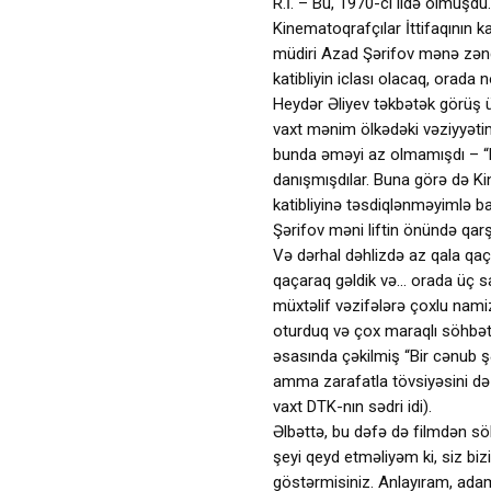
R.İ. – Bu, 1970-ci ildə olmuşdu
Kinematoqrafçılar İttifaqının k
müdiri Azad Şərifov mənə zəng
katibliyin iclası olacaq, orad
Heydər Əliyev təkbətək görüş ü
vaxt mənim ölkədəki vəziyyətim 
bunda əməyi az olmamışdı – “b
danışmışdılar. Buna görə də K
katibliyinə təsdiqlənməyimlə ba
Şərifov məni liftin önündə qar
Və dərhal dəhlizdə az qala qa
qaçaraq gəldik və… orada üç 
müxtəlif vəzifələrə çoxlu namiz
oturduq və çox maraqlı söhbət
əsasında çəkilmiş “Bir cənub ş
amma zarafatla tövsiyəsini də 
vaxt DTK-nın sədri idi).
Əlbəttə, bu dəfə də filmdən sö
şeyi qeyd etməliyəm ki, siz biz
göstərmisiniz. Anlayıram, ada