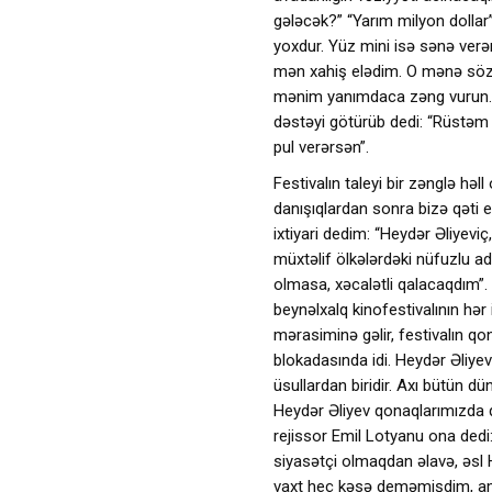
gələcək?” “Yarım milyon dollar
yoxdur. Yüz mini isə sənə verə
mən xahiş elədim. O mənə söz 
mənim yanımdaca zəng vurun. Hə
dəstəyi götürüb dedi: “Rüstəm
pul verərsən”.
Festivalın taleyi bir zənglə həll
danışıqlardan sonra bizə qəti 
ixtiyari dedim: “Heydər Əliyevi
müxtəlif ölkələrdəki nüfuzlu 
olmasa, xəcalətli qalacaqdım”. 
beynəlxalq kinofestivalının hər 
mərasiminə gəlir, festivalın q
blokadasında idi. Heydər Əliyev
üsullardan biridir. Axı bütün d
Heydər Əliyev qonaqlarımızda q
rejissor Emil Lotyanu ona de
siyasətçi olmaqdan əlavə, əsl 
vaxt heç kəsə deməmişdim, a