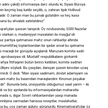
lın adını çəkdi) informasiya dərc olundu ki, Siyasi Büroya
keçmiş baş katibi seçilib, o, zahirən tipik Hollivud
rladır. O zaman mən bu jurnalı gizlətdim və heç kəsə
ə bu əhvalatı xatırlatdınız”.
qrafçıları şəxsən tanıyırdı. Öz növbəsində, SSRİ Nazirlər
ni olarkən o, mədəniyyət məsələləri ilə məşğul idi.
ur partiya qətmanəsi məhz onun rəhbərliyi altında
n Ümumittifaq toplantısından bir qədər əvvəl bu qətnamə
 maraqlı bir görüşdə açıqlandı. Məruzəni komitə sədri
aprobasiyası idi. Müxtəlif respublikaların görkəmli
iya İttifaqının bütün birinci katibləri, komitə sədrləri
r Əliyev söylədi. Bu çıxışdan, danışan şəxsin kinodan uzaq
lmirdi. O dedi: “Mən siyasi xadiməm, dövlət adamıyam və
məni məhz bu baxımdan maraqlandırır. Kinonun peşəkar
zdir”. Bununla belə, ünsiyyətdə olduğumuz saat yarım – iki
ldı və biz ayrılanda bu informasiyalardan məharətlə
ənada o, digər Sovet rəhbərlərindən yaxşı mənada
dərinliyinə varmadan hansısa reseptlər, məsləhətlər,
r və bu, çox zaman gülünc görünürdü. Kinematoqrafçılar öz