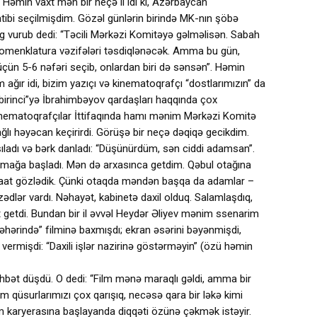
. Həmin vaxt mən bir neçə il idi ki, Azərbaycan
atibi seçilmişdim. Gözəl günlərin birində MK-nın şöbə
 vurub dedi: “Təcili Mərkəzi Komitəyə gəlməlisən. Sabah
a nomenklatura vəzifələri təsdiqlənəcək. Amma bu gün,
çün 5-6 nəfəri seçib, onlardan biri də sənsən”. Həmin
ağır idi, bizim yazıçı və kinematoqrafçı “dostlarımızın” da
irinci”yə İbrahimbəyov qardaşları haqqında çox
inematoqrafçılar İttifaqında hamı mənim Mərkəzi Komitə
ğlı həyəcan keçirirdi. Görüşə bir neçə dəqiqə gecikdim.
şıladı və bərk danladı: “Düşünürdüm, sən ciddi adamsan”.
çmağa başladı. Mən də arxasınca getdim. Qəbul otağına
saat gözlədik. Çünki otaqda məndən başqa da adamlar –
ədlər vardı. Nəhayət, kabinetə daxil olduq. Salamlaşdıq,
 getdi. Bundan bir il əvvəl Heydər Əliyev mənim ssenarim
əhərində” filminə baxmışdı; ekran əsərini bəyənmişdi,
vermişdi: “Daxili işlər nazirinə göstərməyin” (özü həmin
hbət düşdü. O dedi: “Film mənə maraqlı gəldi, amma bir
im qüsurlarımızı çox qarışıq, necəsə qara bir ləkə kimi
m karyerasına başlayanda diqqəti özünə çəkmək istəyir.