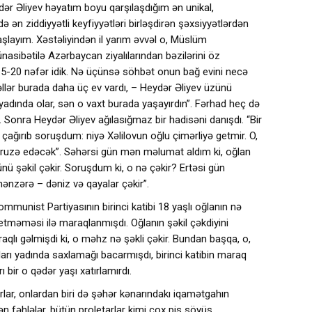
ər Əliyev həyatım boyu qarşılaşdığım ən unikal,
ə ən ziddiyyətli keyfiyyətləri birləşdirən şəxsiyyətlərdən
başlayım. Xəstəliyindən il yarım əvvəl o, Müslüm
ibətilə Azərbaycan ziyalılarından bəzilərini öz
15-20 nəfər idik. Nə üçünsə söhbət onun bağ evini necə
llər burada daha üç ev vardı, – Heydər Əliyev üzünü
 yadında olar, sən o vaxt burada yaşayırdın”. Fərhad heç də
. Sonra Heydər Əliyev ağılasığmaz bir hadisəni danışdı. “Bir
ağırıb soruşdum: niyə Xəlilovun oğlu çimərliyə getmir. O,
əruzə edəcək”. Səhərsi gün mən məlumat aldım ki, oğlan
nü şəkil çəkir. Soruşdum ki, o nə çəkir? Ertəsi gün
ənzərə – dəniz və qayalar çəkir”.
unist Partiyasının birinci katibi 18 yaşlı oğlanın nə
etməməsi ilə maraqlanmışdı. Oğlanın şəkil çəkdiyini
aqlı gəlmişdi ki, o məhz nə şəkli çəkir. Bundan başqa, o,
atları yadında saxlamağı bacarmışdı, birinci katibin maraq
 bir o qədər yaşı xatırlamırdı.
rlar, onlardan biri də şəhər kənarındakı iqamətgahın
edən fəhlələr, bütün proletarlar kimi çox pis söyüş