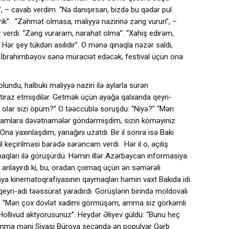
”, – cavab verdim. “Nə danışırsan, bizdə bu qədər pul
rik”. “Zəhmət olmasa, maliyyə nazirinə zəng vurun”, –
verdi: “Zəng vuraram, narahat olma”. “Xahiş edirəm,
r şey tükdən asılıdır”. O mənə qınaqla nəzər saldı,
 İbrahimbəyov sənə müraciət edəcək, festival üçün ona
 olundu, halbuki maliyyə naziri ilə aylarla sürən
etiraz etmişdilər. Getmək üçün ayağa qalxanda qeyri-
ç, olar sizi öpüm?” O təəccüblə soruşdu: “Niyə?” “Mən
adamlara dəvətnamələr göndərmişdim, sizin köməyiniz
Ona yaxınlaşdım, yanağını uzatdı. Bir il sonra isə Bakı
il keçirilməsi barədə sərəncam verdi. Hər il o, açılış
onaqları ilə görüşürdü. Həmin illər Azərbaycan informasiya
 anlayırdı ki, bu, oradan çıxmaq üçün ən səmərəli
ünya kinematoqrafiyasının qaymaqları həmin vaxt Bakıda idi.
eyri-adi təəssürat yaradırdı. Görüşlərin birində moldovalı
di: “Mən çox dövlət xadimi görmüşəm, amma siz görkəmli
Hollivud aktyorusunuz”. Heydər Əliyev güldü: “Bunu heç
mma məni Siyasi Büroya seçəndə ən populyar Qərb