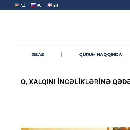
AZ
RU
EN
ƏSAS
QURUM HAQQINDA
ƏSAS
QURUM HAQQINDA
O, XALQINI INCƏLIKLƏRINƏ QƏD