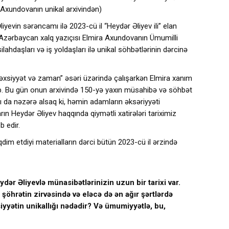
a Axundovanın unikal arxivindən)
yevin sərəncamı ilə 2023-cü il “Heydər Əliyev ili” elan
 Azərbaycan xalq yazıçısı Elmira Axundovanın Ümumilli
ilahdaşları və iş yoldaşları ilə unikal söhbətlərinin dərcinə
 Şəxsiyyət və zaman” əsəri üzərində çalışarkən Elmira xanım
b. Bu gün onun arxivində 150-yə yaxın müsahibə və söhbət
aktı da nəzərə alsaq ki, həmin adamların əksəriyyəti
ların Heydər Əliyev haqqında qiymətli xatirələri tariximiz
 edir.
təqdim etdiyi materialların dərci bütün 2023-cü il ərzində
dər Əliyevlə münasibətlərinizin uzun bir tarixi var.
şöhrətin zirvəsində və eləcə də ən ağır şərtlərdə
yyətin unikallığı nədədir? Və ümumiyyətlə, bu,