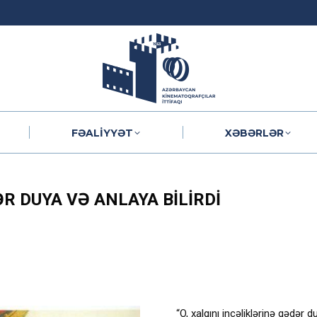
FƏALIYYƏT
XƏBƏRLƏR
FƏALIYYƏT
XƏBƏRLƏR
ƏR DUYA VƏ ANLAYA BILIRDI
“O, xalqını incəliklərinə qədər