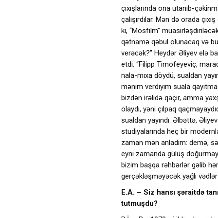
çıxışlarında ona utanıb-çəkinm
çalışırdılar. Mən də orada çıxı
ki, “Mosfilm” müasirləşdiriləc
qətnamə qəbul olunacaq və bu,
verəcək?” Heydər Əliyev elə ba
etdi: “Filipp Timofeyeviç, mar
nala-mıxa döydü, sualdan yayı
mənim verdiyim suala qayıtmağa
bizdən irəlidə qaçır, amma ya
olaydı, yəni çılpaq qaçmayaydı
sualdan yayındı. Əlbəttə, Əliy
studiyalarında heç bir modern
zaman mən anladım: demə, sən
eyni zamanda gülüş doğurmay
bizim başqa rəhbərlər gəlib h
gerçəkləşməyəcək yağlı vədlər v
E.A. – Siz hansı şəraitdə t
tutmuşdu?