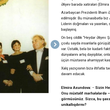
Əliyev barədə xatirələri (Elmir
Azərbaycan Prezidenti İlham Əli
edilmişdir. Bu münasibətlə biz
Liderin doğmaları və yaxınları, s
başlayırıq.
On beş cildlik “Heydər Əliyev.
çoxlu sayda insanlarla görüşü
var. Üstəlik, belə bir kədərli f
dünyalarını artıq dəyişiblər, on
üçün müstəsna əhəmiyyət kəsb
Xalq yazıçısının bizə iltifatla 
davam edəcək.
Elmira Axundova:
–
Sizin Hey
Onu müxtəlif mərhələlərdə – 
görmüsünüz. Sizcə, bu şəxsi
unikallıqdırmı?