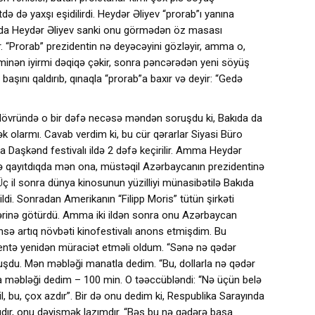
də də yaxşı eşidilirdi. Heydər Əliyev “prorab”ı yanına
olanda Heydər Əliyev sanki onu görmədən öz masası
 “Prorab” prezidentin nə deyəcəyini gözləyir, amma o,
minən iyirmi dəqiqə çəkir, sonra pəncərədən yeni söyüş
v başını qaldırıb, qınaqla “prorab”a baxır və deyir: “Gedə
t dövründə o bir dəfə necəsə məndən soruşdu ki, Bakıda da
k olarmı. Cavab verdim ki, bu cür qərarlar Siyasi Büro
a Daşkənd festivalı ildə 2 dəfə keçirilir. Amma Heydər
tə qayıtdıqda mən ona, müstəqil Azərbaycanın prezidentinə
Üç il sonra dünya kinosunun yüzilliyi münasibətilə Bakıda
rildi. Sonradan Amerikanın “Filipp Moris” tütün şirkəti
zərinə götürdü. Amma iki ildən sonra onu Azərbaycan
nsə artıq növbəti kinofestivalı anons etmişdim. Bu
ntə yenidən müraciət etməli oldum. “Sənə nə qədər
uşdu. Mən məbləği manatla dedim. “Bu, dollarla nə qədər
rla məbləği dedim – 100 min. O təəccübləndi: “Nə üçün belə
l, bu, çox azdır”. Bir də onu dedim ki, Respublika Sarayında
lıdır, onu dəyişmək lazımdır. “Bəs bu nə qədərə başa