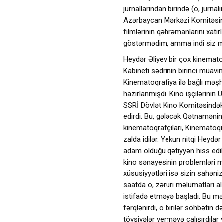
jurnallarından birində (o, jurna
Azərbaycan Mərkəzi Komitəsinin 
filmlərinin qəhrəmanlarını xatı
göstərmədim, amma indi siz mən
Heydər Əliyev bir çox kinemato
Kabineti sədrinin birinci müavi
Kinematoqrafiya ilə bağlı məşh
hazırlanmışdı. Kino işçilərini
SSRİ Dövlət Kino Komitəsindəki
edirdi. Bu, gələcək Qətnamənin 
kinematoqrafçıları, Kinematoqraf
zalda idilər. Yekun nitqi Heydə
adam olduğu qətiyyən hiss edi
kino sənayesinin problemləri 
xüsusiyyətləri isə sizin sahəni
saatda o, zəruri məlumatları a
istifadə etməyə başladı. Bu m
fərqlənirdi, o birilər söhbətin 
tövsiyələr verməyə çalışırdıla