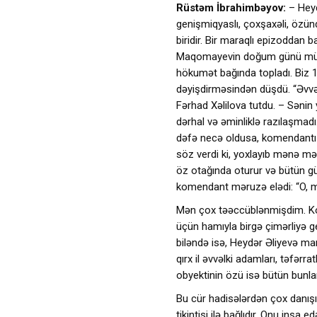
Rüstəm İbrahimbəyov:
– Heyd
genişmiqyaslı, çoxşaxəli, özünd
biridir. Bir maraqlı epizoddan 
Maqomayevin doğum günü münas
hökumət bağında topladı. Biz 
dəyişdirməsindən düşdü. “Əvvə
Fərhad Xəlilova tutdu. – Sənin
dərhal və əminliklə razılaşmadı
dəfə necə oldusa, komendantı ç
söz verdi ki, yoxlayıb mənə m
öz otağında oturur və bütün gü
komendant məruzə elədi: “O, m
Mən çox təəccüblənmişdim. Komm
üçün hamıyla birgə çimərliyə g
biləndə isə, Heydər Əliyevə mar
qırx il əvvəlki adamları, təfərr
obyektinin özü isə bütün bunları
Bu cür hadisələrdən çox danışı
tikintisi ilə bağlıdır. Onu inşa 