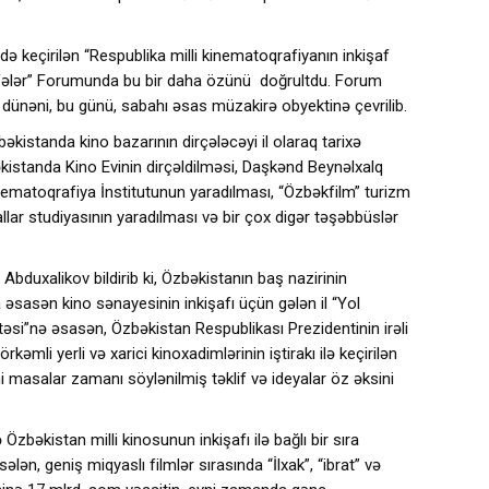
ə keçirilən “Respublika milli kinematoqrafiyanın inkişaf
ifələr” Forumunda bu bir daha özünü doğrultdu. Forum
dünəni, bu günü, sabahı əsas müzakirə obyektinə çevrilib.
kistanda kino bazarının dirçələcəyi il olaraq tarixə
bəkistanda Kino Evinin dirçəldilməsi, Daşkənd Beynəlxalq
inematoqrafiya İnstitutunun yaradılması, “Özbəkfilm” turizm
riallar studiyasının yaradılması və bir çox digər təşəbbüslər
 Abduxalikov bildirib ki, Özbəkistanın baş nazirinin
sasən kino sənayesinin inkişafı üçün gələn il “Yol
əritəsi”nə əsasən, Özbəkistan Respublikası Prezidentinin irəli
rkəmli yerli və xarici kinoxadimlərinin iştirakı ilə keçirilən
i masalar zamanı söylənilmiş təklif və ideyalar öz əksini
 Özbəkistan milli kinosunun inkişafı ilə bağlı bir sıra
ələn, geniş miqyaslı filmlər sırasında “İlxak”, “ibrat” və