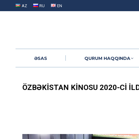
AZ
RU
EN
ƏSAS
QURUM HAQQINDA
ƏSAS
QURUM HAQQINDA
ÖZBƏKISTAN KINOSU 2020-CI IL