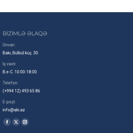
BİZİMLƏ ƏLAQƏ
Ünvan :
Bakı, Bülbül küç. 30.
Iş vaxtı:
B.e-C. 10:00-18:00
Telefon:
(+994 12) 493 65 86
E-poçt:
info@aki.az
Find us on:
Facebook
X
Instagram