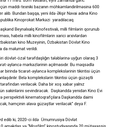
əsinə 17 mlrd. som vəsaitin, eyni zamanda gənc
i üçün maddi-texniki bazanın möhkəmləndirilməsinə 600
 alıb. Bundan başqa, yeni ildə Əlişir Nəvai adına Kino
espublika Kinoprokat Mərkəzi yaradılacaq.
Daşkənd Beynəlxalq Kinofestivalı, milli filmlərin qorunub
ası, habelə milli kinofilmlərin xarici arxivlərdən
zbəkistan kino Muzeyinin, Özbəkistan Dövlət Kino
 da məlumat verildi.
ri dövlət-özəl tərəfdaşlığın tələblərinə uyğun olaraq 3
icarət-əyləncə mərkəzlərinin açılmasıdır. Bu məqsədlə
ər birində ticarət-əyləncə komplekslərinin tikintisi üçün
nlaşdırılır. Belə komplekslərin tikintisi üçün güzəştli
 tərəfindən veriləcək. Daha bir xoş xəbər yalnız
ütün sakinlərini sevindirəcək. Daşkənddə yenidən Kino Evi
və perspektivli kinematoqrafçılara Daşkənddə daimi
cək, həmçinin əlavə güzəştlər veriləcək” deyə F.
yd edib ki, 2020-ci ildə Ümumrusiya Dövlət
 10 əməkdaş və “Mosfilm” kinostudiyasında 20 mütəxəssis