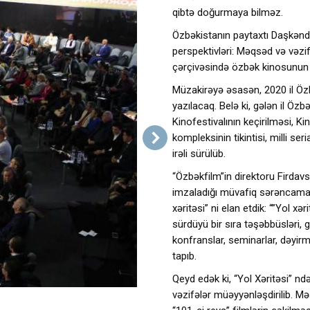
qibtə doğurmaya bilməz.
Özbəkistanın paytaxtı Daşkəndd
perspektivləri: Məqsəd və vəz
çərçivəsində özbək kinosunun 
Müzakirəyə əsasən, 2020 il Özbə
yazılacaq. Belə ki, gələn il Öz
Kinofestivalının keçirilməsi, K
kompleksinin tikintisi, milli se
irəli sürülüb.
“Özbəkfilm”in direktoru Firdavs
imzaladığı müvafiq sərəncama ə
xəritəsi” ni elan etdik: “”Yol x
sürdüyü bir sıra təşəbbüsləri, gö
konfranslar, seminarlar, dəyirm
tapıb.
Qeyd edək ki, “Yol Xəritəsi” ndə
vəzifələr müəyyənləşdirilib. Məs