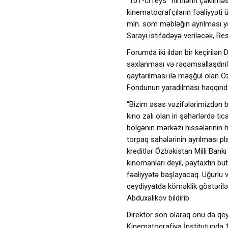
“101-ci reys” filmlərin çəkilm
kinematoqrafçıların fəaliyyət
mln. som məbləğin ayrılması yer
Sarayı istifadəyə veriləcək, R
Forumda iki ildən bir keçirilən 
saxlanması və rəqəmsallaşdırılm
qaytarılması ilə məşğul olan Ö
Fondunun yaradılması haqqında
“Bizim əsas vəzifələrimizdən bi
kino zalı olan iri şəhərlərdə t
bölgənin mərkəzi hissələrinin h
torpaq sahələrinin ayrılması pla
kreditlər Özbəkistan Milli Bankı
kinomanları deyil, paytaxtın b
fəaliyyətə başlayacaq. Uğurlu 
qeydiyyatda köməklik göstərilə
Abduxalikov bildirib.
Direktor son olaraq onu da qe
Kinematoqrafiya İnstitutunda