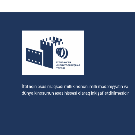
İttifaqın əsas məqsədi milli kinonun, milli mədəniyyətin və
dünya kinosunun əsas hissəsi olaraq inkişaf etdirilməsidir.