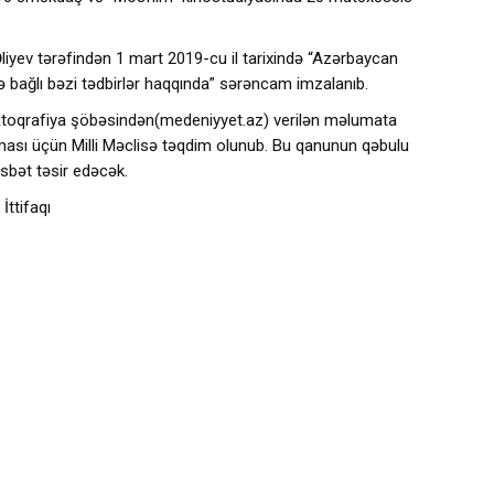
Əliyev tərəfindən 1 mart 2019-cu il tarixində “Azərbaycan
lə bağlı bəzi tədbirlər haqqında” sərəncam imzalanıb.
atoqrafiya şöbəsindən(medeniyyet.az) verilən məlumata
lması üçün Milli Məclisə təqdim olunub. Bu qanunun qəbulu
sbət təsir edəcək.
ttifaqı