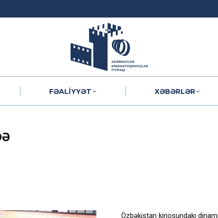
FƏALIYYƏT
XƏBƏRLƏR
FƏALIYYƏT
XƏBƏRLƏR
DƏ
Özbəkistan kinosundakı dinami