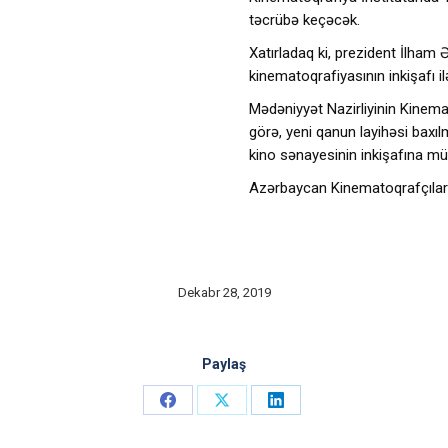
təcrübə keçəcək.
Xatırladaq ki, prezident İlham 
kinematoqrafiyasının inkişafı i
Mədəniyyət Nazirliyinin Kinem
görə, yeni qanun layihəsi baxı
kino sənayesinin inkişafına mü
Azərbaycan Kinematoqrafçılar İ
Dekabr 28, 2019
Paylaş
Share
Share
Share
on
on
on