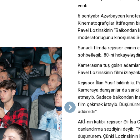
verib.
6 sentyabr Azərbaycan kinoteat
Kinematoqrafçılar İttifaqının bir
Pavel Lozinskinin “Balkondan k
moderatorluğunu kinoşünas Se
Sənədli filmdə rejissor evinin
söhbətləşib, 80-ni hekayələşdir
Kamerasına tuş gələn adamlar
Pavel Lozinskinin filmi izləyən
Rejissor İlkin Yusif bildirib ki
Kameraya danışanlar da sanki or
etməyib. Sadəcə balkondan in
film çəkmək istəyib. Düşünürəm 
addımdır”.
AKİ-nin katibi, rejissor Əli İs
canlandırma sezdiyini deyib: ““
düşünürəm. Çünki Lozinskinin bi