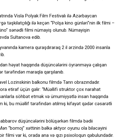
rında Visla Polyak Film Festivalı ilə Azərbaycan
gə təşkilatçılığı ilə keçən “Polşa kino günləri”nin ilk filmi –
ino” sənədli filmi nümayiş olunub. Nümayişin
vda Sultanova edib.
 eyvanında kamera quraşdıraraq 2 il ərzində 2000 insanla
ib.
dan həyat haqqında düşüncələrini öyrənməyə çalışan
lər tərəfindən maraqla qarşılanıb.
, Pavel Lozinskinin balkonu filmdə Tanrı obrazındadır.
a etiraf üçün gəlir: “Müəllifi struktor çox narahat
sanlarla söhbət etmək və ümumiyyətlə insan haqqında
ki, bu müəllif tərəfindən atılmış kifayət qədər cəsarətli
a Cabbarov düşüncələrini bölüşərkən filmdə bədii
Mən “bomoj” xəttinin bəlkə aktyor oyunu ola biləcəyini
r filmi var ki, orada ana və qızı psixoloqun qəbulundadır.