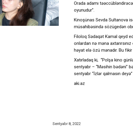
Orada adamı təəccübləndirəcək 
oyunudur”.
Kinoşünas Sevda Sultanova isə Ə
müsahibəsində sözügedən obra
Filoloq Sədaqət Kamal qeyd edi
onlardan nə məna axtarırsınız 
həyat elə özü mənadır. Bu fiki
Xatırladaq ki, “Polşa kino günl
sentyabr – “Məsihin bədəni” bəd
sentyabr “İzlər qalmasın deyə”
aki.az
Sentyabr 8, 2022