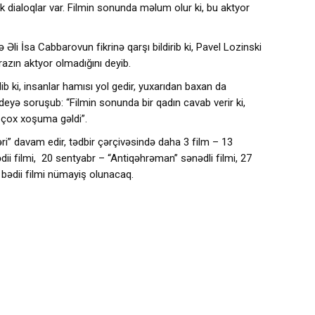
dialoqlar var. Filmin sonunda məlum olur ki, bu aktyor
li İsa Cabbarovun fikrinə qarşı bildirib ki, Pavel Lozinski
zın aktyor olmadığını deyib.
b ki, insanlar hamısı yol gedir, yuxarıdan baxan da
deyə soruşub: “Filmin sonunda bir qadın cavab verir ki,
r çox xoşuma gəldi”.
əri” davam edir, tədbir çərçivəsində daha 3 film – 13
ii filmi, 20 sentyabr – “Antiqəhrəman” sənədli filmi, 27
 bədii filmi nümayiş olunacaq.