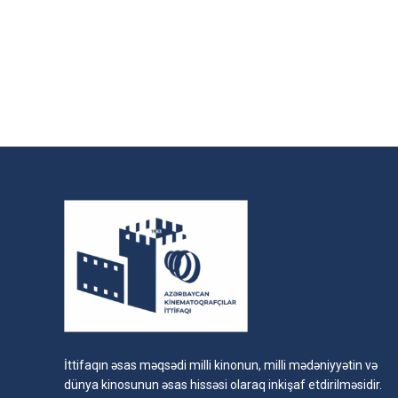
İttifaqın əsas məqsədi milli kinonun, milli mədəniyyətin və
dünya kinosunun əsas hissəsi olaraq inkişaf etdirilməsidir.