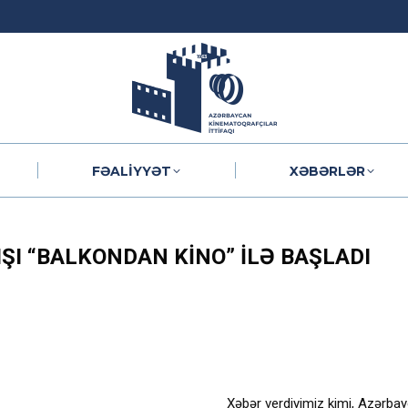
FƏALIYYƏT
XƏBƏRLƏR
FƏALIYYƏT
XƏBƏRLƏR
IŞI “BALKONDAN KINO” ILƏ BAŞLADI
Xəbər verdiyimiz kimi, Azərbayc