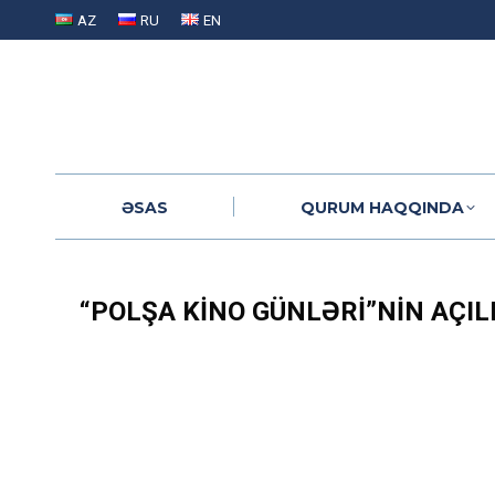
AZ
RU
EN
ƏSAS
QURUM HAQQINDA
ƏSAS
QURUM HAQQINDA
“POLŞA KINO GÜNLƏRI”NIN AÇIL