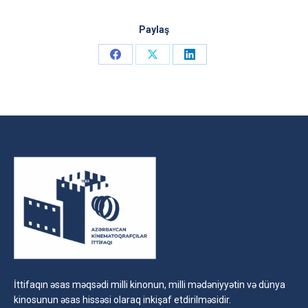
Paylaş
Share
Share
Share
on
on
on
Facebook
X
LinkedIn
İttifaqın əsas məqsədi milli kinonun, milli mədəniyyətin və dünya
kinosunun əsas hissəsi olaraq inkişaf etdirilməsidir.