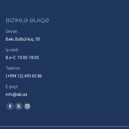
BİZİMLƏ ƏLAQƏ
Ünvan :
Bakı, Bülbül küç. 30.
Iş vaxtı:
B.e-C. 10:00-18:00
Telefon:
(+994 12) 493 65 86
E-poçt:
info@aki.az
Find us on:
Facebook
X
Instagram
page
page
page
opens
opens
opens