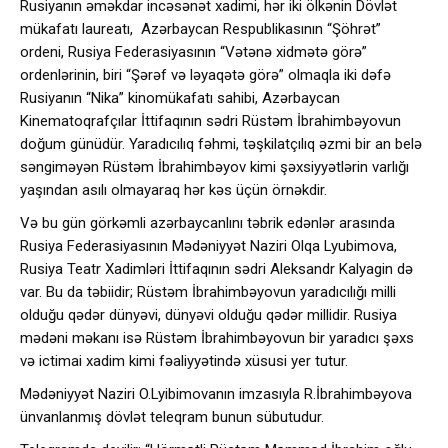
Rusiyanın əməkdar incəsənət xadimi, hər iki ölkənin Dövlət
mükafatı laureatı, Azərbaycan Respublikasının “Şöhrət”
ordeni, Rusiya Federasiyasının “Vətənə xidmətə görə”
ordenlərinin, biri “Şərəf və ləyaqətə görə” olmaqla iki dəfə
Rusiyanın “Nika” kinomükafatı sahibi, Azərbaycan
Kinematoqrafçılar İttifaqının sədri Rüstəm İbrahimbəyovun
doğum günüdür. Yaradıcılıq fəhmi, təşkilatçılıq əzmi bir an belə
səngiməyən Rüstəm İbrahimbəyov kimi şəxsiyyətlərin varlığı
yaşından asılı olmayaraq hər kəs üçün örnəkdir.
Və bu gün görkəmli azərbaycanlını təbrik edənlər arasında
Rusiya Federasiyasının Mədəniyyət Naziri Olqa Lyubimova,
Rusiya Teatr Xadimləri İttifaqının sədri Aleksandr Kalyagin də
var. Bu da təbiidir; Rüstəm İbrahimbəyovun yaradıcılığı milli
olduğu qədər dünyəvi, dünyəvi olduğu qədər millidir. Rusiya
mədəni məkanı isə Rüstəm İbrahimbəyovun bir yaradıcı şəxs
və ictimai xadim kimi fəaliyyətində xüsusi yer tutur.
Mədəniyyət Naziri O.Lyibimovanın imzasıyla R.İbrahimbəyova
ünvanlanmış dövlət teleqram bunun sübutudur.