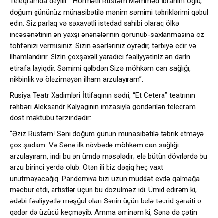
Teleqramda deyilir: “Hörmətli Rüstəm Məmməd İbrahim oğlu,
doğum gününüz münasibətilə mənim səmimi təbriklərimi qəbul
edin. Siz parlaq və səxavətli istedad sahibi olaraq ölkə
incəsənətinin ən yaxşı ənənələrinin qorunub-saxlanmasına öz
töhfənizi vermisiniz. Sizin əsərləriniz öyrədir, tərbiyə edir və
ilhamlandırır. Sizin çoxşaxəli yaradıcı fəaliyyətiniz ən dərin
etirafa layiqdir. Səmimi qəlbdən Sizə möhkəm can sağlığı,
nikbinlik və öləziməyən ilham arzulayıram”.
Rusiya Teatr Xadimləri İttifaqının sədri, “Et Cetera” teatrının
rəhbəri Aleksandr Kalyaginin imzasıyla göndərilən teleqram
dost məktubu tərzindədir:
“Əziz Rüstəm! Səni doğum günün münasibətilə təbrik etməyə
çox şadam. Və Sənə ilk növbədə möhkəm can sağlığı
arzulayıram, indi bu ən ümdə məsələdir; elə bütün dövrlərdə bu
arzu birinci yerdə olub. Ötən ili biz dəqiq heç vaxt
unutmayacağıq. Pandemiya bizi uzun müddət evdə qalmağa
məcbur etdi, artistlər üçün bu dözülməz idi. Ümid edirəm ki,
ədəbi fəaliyyətlə məşğul olan Sənin üçün belə təcrid şəraiti o
qədər də üzücü keçməyib. Amma əminəm ki, Sənə də çətin