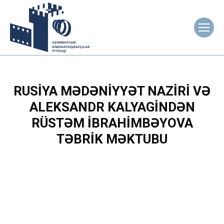
RUSIYA MƏDƏNIYYƏT NAZIRI VƏ
ALEKSANDR KALYAGINDƏN
RÜSTƏM İBRAHIMBƏYOVA
TƏBRIK MƏKTUBU