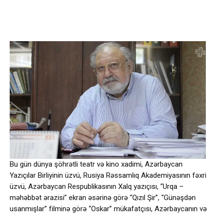
Bu gün dünya şöhrətli teatr və kino xadimi, Azərbaycan
Yazıçılar Birliyinin üzvü, Rusiya Rəssamlıq Akademiyasının fəxri
üzvü, Azərbaycan Respublikasının Xalq yazıçısı, “Urqa –
məhəbbət ərazisi” ekran əsərinə görə “Qızıl Şir”, “Günəşdən
usanmışlar” filminə görə “Oskar” mükafatçısı, Azərbaycanın və