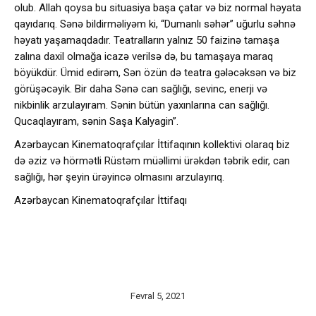
olub. Allah qoysa bu situasiya başa çatar və biz normal həyata
qayıdarıq. Sənə bildirməliyəm ki, “Dumanlı səhər” uğurlu səhnə
həyatı yaşamaqdadır. Teatralların yalnız 50 faizinə tamaşa
zalına daxil olmağa icazə verilsə də, bu tamaşaya maraq
böyükdür. Ümid edirəm, Sən özün də teatra gələcəksən və biz
görüşəcəyik. Bir daha Sənə can sağlığı, sevinc, enerji və
nikbinlik arzulayıram. Sənin bütün yaxınlarına can sağlığı.
Qucaqlayıram, sənin Saşa Kalyagin”.
Azərbaycan Kinematoqrafçılar İttifaqının kollektivi olaraq biz
də əziz və hörmətli Rüstəm müəllimi ürəkdən təbrik edir, can
sağlığı, hər şeyin ürəyincə olmasını arzulayırıq.
Azərbaycan Kinematoqrafçılar İttifaqı
Fevral 5, 2021