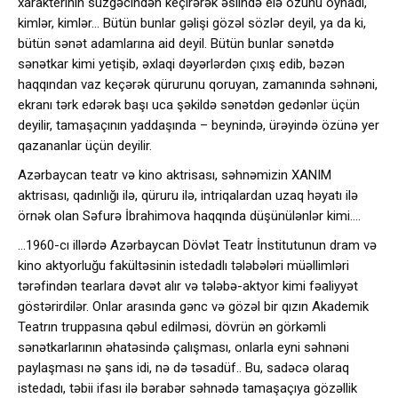
xarakterinin süzgəcindən keçirərək əslində elə özünü oynadı,
kimlər, kimlər… Bütün bunlar gəlişi gözəl sözlər deyil, ya da ki,
bütün sənət adamlarına aid deyil. Bütün bunlar sənətdə
sənətkar kimi yetişib, əxlaqi dəyərlərdən çıxış edib, bəzən
haqqından vaz keçərək qürurunu qoruyan, zamanında səhnəni,
ekranı tərk edərək başı uca şəkildə sənətdən gedənlər üçün
deyilir, tamaşaçının yaddaşında – beynində, ürəyində özünə yer
qazananlar üçün deyilir.
Azərbaycan teatr və kino aktrisası, səhnəmizin XANIM
aktrisası, qadınlığı ilə, qüruru ilə, intriqalardan uzaq həyatı ilə
örnək olan Səfurə İbrahimova haqqında düşünülənlər kimi….
…1960-cı illərdə Azərbaycan Dövlət Teatr İnstitutunun dram və
kino aktyorluğu fakültəsinin istedadlı tələbələri müəllimləri
tərəfindən tearlara dəvət alır və tələbə-aktyor kimi fəaliyyət
göstərirdilər. Onlar arasında gənc və gözəl bir qızın Akademik
Teatrın truppasına qəbul edilməsi, dövrün ən görkəmli
sənətkarlarının əhatəsində çalışması, onlarla eyni səhnəni
paylaşması nə şans idi, nə də təsadüf.. Bu, sadəcə olaraq
istedadı, təbii ifası ilə bərabər səhnədə tamaşaçıya gözəllik