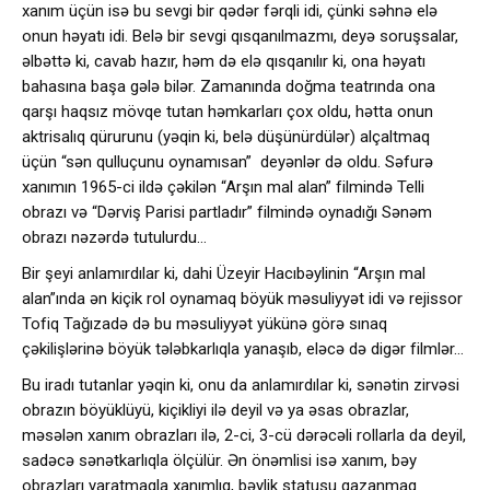
xanım üçün isə bu sevgi bir qədər fərqli idi, çünki səhnə elə
onun həyatı idi. Belə bir sevgi qısqanılmazmı, deyə soruşsalar,
əlbəttə ki, cavab hazır, həm də elə qısqanılır ki, ona həyatı
bahasına başa gələ bilər. Zamanında doğma teatrında ona
qarşı haqsız mövqe tutan həmkarları çox oldu, hətta onun
aktrisalıq qürurunu (yəqin ki, belə düşünürdülər) alçaltmaq
üçün “sən qulluçunu oynamısan” deyənlər də oldu. Səfurə
xanımın 1965-ci ildə çəkilən “Arşın mal alan” filmində Telli
obrazı və “Dərviş Parisi partladır” filmində oynadığı Sənəm
obrazı nəzərdə tutulurdu…
Bir şeyi anlamırdılar ki, dahi Üzeyir Hacıbəylinin “Arşın mal
alan”ında ən kiçik rol oynamaq böyük məsuliyyət idi və rejissor
Tofiq Tağızadə də bu məsuliyyət yükünə görə sınaq
çəkilişlərinə böyük tələbkarlıqla yanaşıb, eləcə də digər filmlər…
Bu iradı tutanlar yəqin ki, onu da anlamırdılar ki, sənətin zirvəsi
obrazın böyüklüyü, kiçikliyi ilə deyil və ya əsas obrazlar,
məsələn xanım obrazları ilə, 2-ci, 3-cü dərəcəli rollarla da deyil,
sadəcə sənətkarlıqla ölçülür. Ən önəmlisi isə xanım, bəy
obrazları yaratmaqla xanımlıq, bəylik statusu qazanmaq