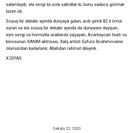
salamlayıb, elə sevgi ilə yola salırdılar ki, bunu sadəcə görmək
lazım idi…
Soyuq bir dekabr ayında dünyaya gələn, acılı-şirinli 82 il ömür
sürən və elə soyuq bir dekabr ayında da dünyasını dəyişən,
eyni sevgi və hörmətlə ürəklərdə yaşayan, Azərbaycan teatr və
kinosunun XANIM aktrisası, Xalq artisti Səfurə İbrahimovanın
ölümündən kədərlənir, Allahdan rəhmət diləyirik…
X.QİYAS
Dekabr 22, 2020