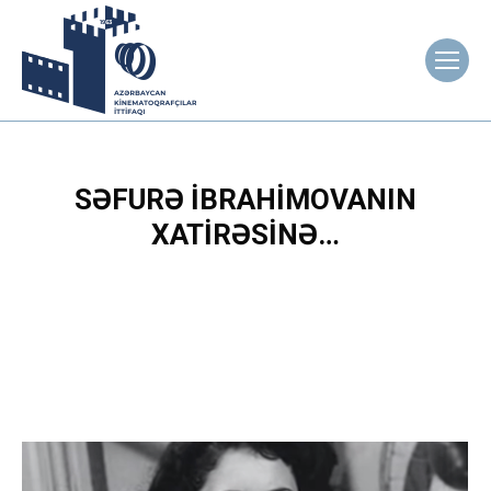
SƏFURƏ İBRAHIMOVANIN
XATIRƏSINƏ…