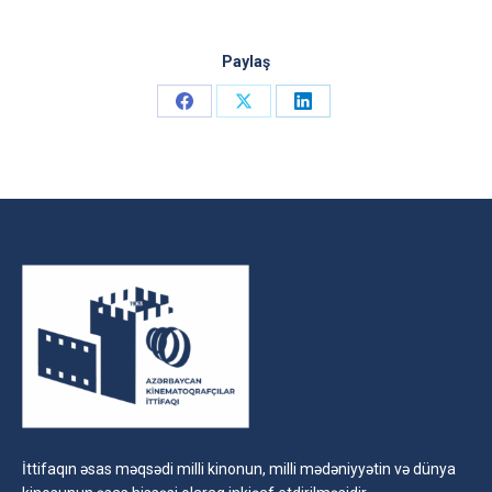
Paylaş
Share
Share
Share
on
on
on
Facebook
X
LinkedIn
İttifaqın əsas məqsədi milli kinonun, milli mədəniyyətin və dünya