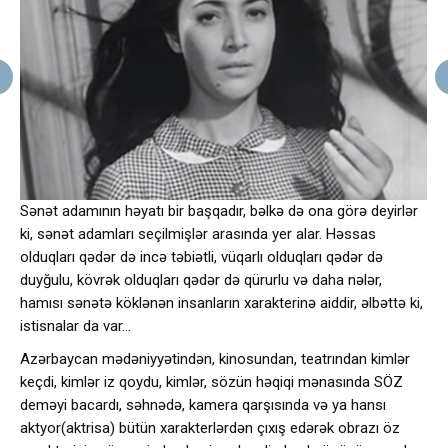
Sənət adamının həyatı bir başqadır, bəlkə də ona görə deyirlər
ki, sənət adamları seçilmişlər arasında yer alar. Həssas
olduqları qədər də incə təbiətli, vüqarlı olduqları qədər də
duyğulu, kövrək olduqları qədər də qürurlu və daha nələr,
hamısı sənətə köklənən insanların xarakterinə aiddir, əlbəttə ki,
istisnalar da var…
Azərbaycan mədəniyyətindən, kinosundan, teatrından kimlər
keçdi, kimlər iz qoydu, kimlər, sözün həqiqi mənasında SÖZ
deməyi bacardı, səhnədə, kamera qarşısında və ya hansı
aktyor(aktrisa) bütün xarakterlərdən çıxış edərək obrazı öz