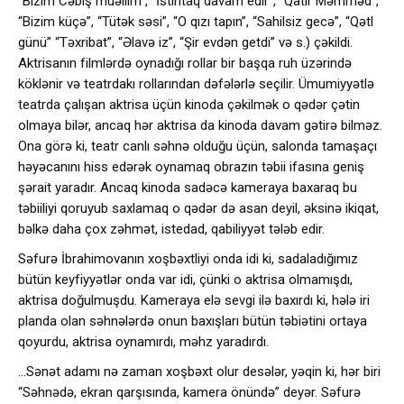
“Bizim Cəbiş müəllim”, ”İstintaq davam edir”, “Qatır Məmməd”,
“Bizim küçə”, “Tütək səsi”, “O qızı tapın”, “Sahilsiz gecə”, “Qətl
günü” “Təxribat”, “Əlavə iz”, “Şir evdən getdi” və s.) çəkildi.
Aktrisanın filmlərdə oynadığı rollar bir başqa ruh üzərində
köklənir və teatrdakı rollarından dəfələrlə seçilir. Ümumiyyətlə
teatrda çalışan aktrisa üçün kinoda çəkilmək o qədər çətin
olmaya bilər, ancaq hər aktrisa da kinoda davam gətirə bilməz.
Ona görə ki, teatr canlı səhnə olduğu üçün, salonda tamaşaçı
həyəcanını hiss edərək oynamaq obrazın təbii ifasına geniş
şərait yaradır. Ancaq kinoda sadəcə kameraya baxaraq bu
təbiiliyi qoruyub saxlamaq o qədər də asan deyil, əksinə ikiqat,
bəlkə daha çox zəhmət, istedad, qabiliyyət tələb edir.
Səfurə İbrahimovanın xoşbəxtliyi onda idi ki, sadaladığımız
bütün keyfiyyətlər onda var idi, çünki o aktrisa olmamışdı,
aktrisa doğulmuşdu. Kameraya elə sevgi ilə baxırdı ki, hələ iri
planda olan səhnələrdə onun baxışları bütün təbiətini ortaya
qoyurdu, aktrisa oynamırdı, məhz yaradırdı.
…Sənət adamı nə zaman xoşbəxt olur desələr, yəqin ki, hər biri
“Səhnədə, ekran qarşısında, kamera önündə” deyər. Səfurə