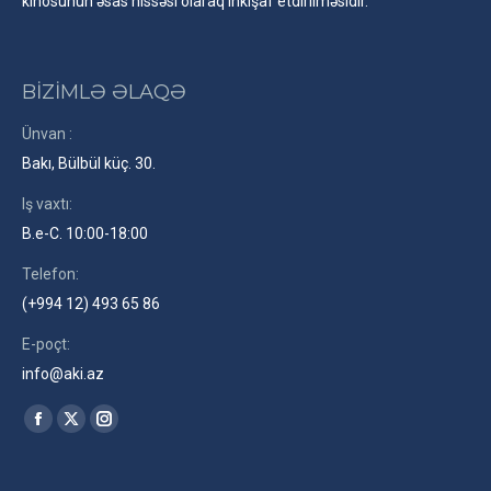
kinosunun əsas hissəsi olaraq inkişaf etdirilməsidir.
BİZİMLƏ ƏLAQƏ
Ünvan :
Bakı, Bülbül küç. 30.
Iş vaxtı:
B.e-C. 10:00-18:00
Telefon:
(+994 12) 493 65 86
E-poçt:
info@aki.az
Find us on:
Facebook
X
Instagram
page
page
page
opens
opens
opens