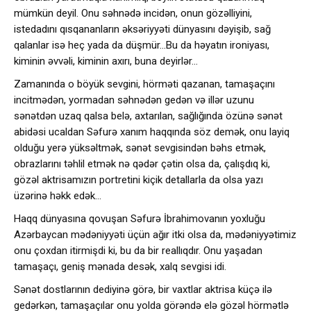
mümkün deyil. Onu səhnədə incidən, onun gözəlliyini,
istedadını qısqananların əksəriyyəti dünyasını dəyişib, sağ
qalanlar isə heç yada da düşmür…Bu da həyatın ironiyası,
kiminin əvvəli, kiminin axırı, buna deyirlər…
Zamanında o böyük sevgini, hörməti qazanan, tamaşaçını
incitmədən, yormadan səhnədən gedən və illər uzunu
sənətdən uzaq qalsa belə, axtarılan, sağlığında özünə sənət
abidəsi ucaldan Səfurə xanım haqqında söz demək, onu layiq
olduğu yerə yüksəltmək, sənət sevgisindən bəhs etmək,
obrazlarını təhlil etmək nə qədər çətin olsa da, çalışdıq ki,
gözəl aktrisamızın portretini kiçik detallarla da olsa yazı
üzərinə həkk edək…
Haqq dünyasına qovuşan Səfurə İbrahimovanın yoxluğu
Azərbaycan mədəniyyəti üçün ağır itki olsa da, mədəniyyətimiz
onu çoxdan itirmişdi ki, bu da bir reallıqdır. Onu yaşadan
tamaşaçı, geniş mənada desək, xalq sevgisi idi.
Sənət dostlarının dediyinə görə, bir vaxtlar aktrisa küçə ilə
gedərkən, tamaşaçılar onu yolda görəndə elə gözəl hörmətlə