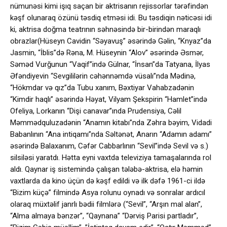
nümunəsi kimi işıq saçan bir aktrisanın rejissorlar tərəfindən
kəşf olunaraq özünü təsdiq etməsi idi. Bu təsdiqin nəticəsi idi
ki, aktrisa doğma teatrının səhnəsində bir-birindən maraqlı
obrazlar(Hüseyn Cavidin “Səyavuş” əsərində Gəlin, “Knyaz”da
Jasmin, “İblis”də Rəna, M. Hüseynin “Alov” əsərində Əsmər,
Səməd Vurğunun “Vaqif”ində Gülnar, “İnsan”da Tatyana, İlyas
Əfəndiyevin “Sevgililərin cəhənnəmdə vüsalı”nda Mədinə,
“Hökmdar və qız”da Tubu xanım, Bəxtiyar Vahabzadənin
“Kimdir haqlı” əsərində Həyat, Vilyam Şekspirin “Hamlet”ində
Ofeliya, Lorkanın “Dişi canavar”ında Prudensiya, Cəlil
Məmmədquluzadənin “Anamın kitabı”nda Zəhra bəyim, Vidadi
Babanlının “Ana intiqamı”nda Səltənət, Anarın “Adamın adamı”
əsərində Balaxanım, Cəfər Cabbarlının “Sevil”ində Sevil və s.)
silsiləsi yaratdı. Hətta eyni vaxtda televiziya tamaşalarında rol
aldı. Qaynar iş sistemində çalışan tələbə-aktrisa, elə həmin
vaxtlarda da kino üçün də kəşf edildi və ilk dəfə 1961-ci ildə
“Bizim küçə” filmində Asya rolunu oynadı və sonralar ardıcıl
olaraq müxtəlif janrlı bədii filmlərə (“Sevil”, “Arşın mal alan”,
“Alma almaya bənzər”, “Qaynana” “Dərviş Parisi partladır”,