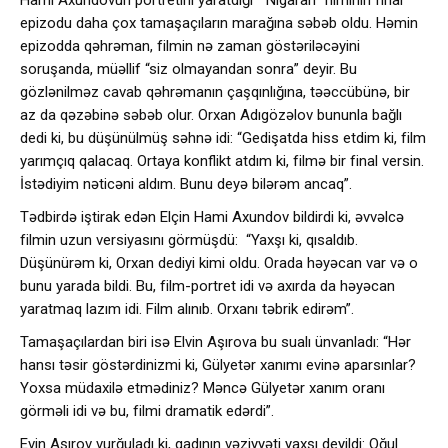
epizodu daha çox tamaşaçıların marağına səbəb oldu. Həmin
epizodda qəhrəman, filmin nə zaman göstəriləcəyini
soruşanda, müəllif “siz olmayandan sonra” deyir. Bu
gözlənilməz cavab qəhrəmanın çaşqınlığına, təəccübünə, bir
az da qəzəbinə səbəb olur. Orxan Adıgözəlov bununla bağlı
dedi ki, bu düşünülmüş səhnə idi: “Gedişatda hiss etdim ki, film
yarımçıq qalacaq. Ortaya konflikt atdım ki, filmə bir final versin.
İstədiyim nəticəni aldım. Bunu deyə bilərəm ancaq”.
Tədbirdə iştirak edən Elçin Hami Axundov bildirdi ki, əvvəlcə
filmin uzun versiyasını görmüşdü: “Yaxşı ki, qısaldıb.
Düşünürəm ki, Orxan dediyi kimi oldu. Orada həyəcan var və o
bunu yarada bildi. Bu, film-portret idi və axırda da həyəcan
yaratmaq lazım idi. Film alınıb. Orxanı təbrik edirəm”.
Tamaşaçılardan biri isə Elvin Aşırova bu sualı ünvanladı: “Hər
hansı təsir göstərdinizmi ki, Gülyetər xanımı evinə aparsınlar?
Yoxsa müdaxilə etmədiniz? Məncə Gülyetər xanım oranı
görməli idi və bu, filmi dramatik edərdi”.
Evin Aşırov vurğuladı ki, qadının vəziyyəti yaxşı deyildi: Oğul