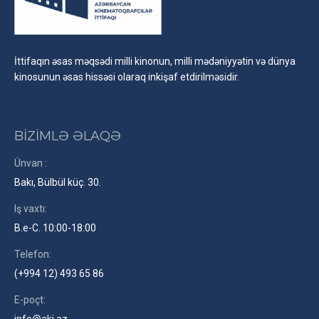
İttifaqın əsas məqsədi milli kinonun, milli mədəniyyətin və dünya
kinosunun əsas hissəsi olaraq inkişaf etdirilməsidir.
BİZİMLƏ ƏLAQƏ
Ünvan :
Bakı, Bülbül küç. 30.
Iş vaxtı:
B.e-C. 10:00-18:00
Telefon:
(+994 12) 493 65 86
E-poçt:
info@aki.az