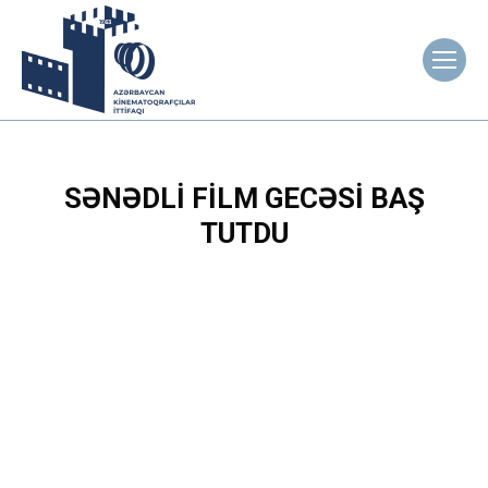
SƏNƏDLI FILM GECƏSI BAŞ
TUTDU