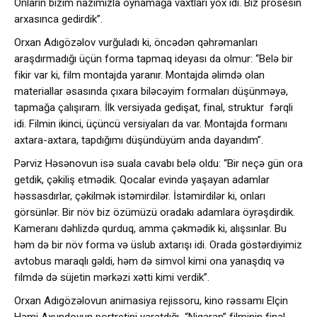
Onların bizim nazımızla oynamağa vaxtları yox idi. Biz prosesin
arxasınca gedirdik”.
Orxan Adıgözəlov vurğuladı ki, öncədən qəhrəmanları
araşdırmadığı üçün forma tapmaq ideyası da olmur: “Belə bir
fikir var ki, film montajda yaranır. Montajda əlimdə olan
materiallar əsasında çıxara biləcəyim formaları düşünməyə,
tapmağa çalışıram. İlk versiyada gedişat, final, struktur fərqli
idi. Filmin ikinci, üçüncü versiyaları da var. Montajda formanı
axtara-axtara, tapdığımı düşündüyüm anda dayandım”.
Pərviz Həsənovun isə suala cavabı belə oldu: “Bir neçə gün ora
getdik, çəkiliş etmədik. Qocalar evində yaşayan adamlar
həssasdırlar, çəkilmək istəmirdilər. İstəmirdilər ki, onları
görsünlər. Bir növ biz özümüzü oradakı adamlara öyrəşdirdik.
Kameranı dəhlizdə qurduq, amma çəkmədik ki, alışsınlar. Bu
həm də bir növ forma və üslub axtarışı idi. Orada göstərdiyimiz
avtobus maraqlı gəldi, həm də simvol kimi ona yanaşdıq və
filmdə də süjetin mərkəzi xətti kimi verdik”.
Orxan Adıgözəlovun animasiya rejissoru, kino rəssamı Elçin
Hami Axundovun portretini yaratdığı “Nigaran” filminin final