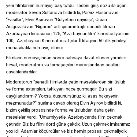
yeni filmlərinin nümayişi baş tutdu. Tədbiri giriş sözü ilə açan
moderator Sevda Sultanova bildirdi ki, Pərviz Həsənovun
“Fəsillər”, Elvin Aşırovun “Gülyetərin qayıdışı”, Orxan
Adıgözəlovun “Nigaran” adlı qısametrajlı sənədli filməri
Azərbaycan kinosunun 125, “Azərbaycanfilm” kinostudiyasının
100, Azərbaycan Kinematoqrafçılar İttifaqının 60 illik yubileyi
münasibətilə nümayiş olunur.
Filmlərin nümayişindən sonra səhnəyə dəvət olunan yaradıcı
heyət, moderatoru və tamaşaçıları maraqlandıran sualları
cavablandırdılar.
Moderatorun “sənədli filmlərdə çətin məsələlərdən biri üslub
və forma axtarışları, təhkiyəni necə qurmaqdır. Bu sizi
qayğılandırırmı? Yoxsa, düşünürsünüz ki, əsas hekayənin
məzmunudur?” sualına cavab olaraq Elvin Aşırov bidlirdi ki,
bizim çəkiliş prosesində forma və üslubdan daha çətin
məsələlər vardı: “Ümumiyyətlə, Azərbaycanda film çəkmək
çətindir. Biz bu filmi dörd günə çəkdik. Uzun çəkmək imkanımız
yox idi. Adamlar köçürdülər və biz həmin prosesi çəkməliydik.