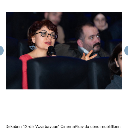
Dekabrın 12-də “Azərbaycan” CinemaPlus-da gənc müəlifllərin