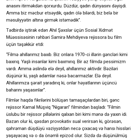
anasını itirməkdən qorxurdu. Düzdür, qadın dünyasını dəyişdi.
Amma biz məcbur etsəydik, qadın ölə bilərdi, biz belə bir
məsuliyyətin altına girmək istəmədik”.
Tədbirdə iştirak edən Ahıl Şəxslər üçün Sosial Xidmət
Müəssisəsinin rəhbəri Samirə Mehdiyeva rejissora bu film
üçün təşəkkür etdi:
“Filmə ahıllarımız baxıb. Biz onlara 1970-ci illərin gəncləri kimi
baxırıq. Yaşlı insanlar kimi baxmırıq. Bir az filmdə pessimizm
vardı. Amma əslində elə deyil, ahıllarımız aktivdir. Bəziləri
düşünür ki, yaşlı adamlar nəsə bacarmazlar. Elə deyil.
Ahıllarımıza şərait yaradırıq ki, onlar həyatlarının üçüncü
baharını yaşasınlar”.
Filmlər haqda fikrilərini bölüşən tamaşaçılardan biri, gənc
rejissor Kamal Müşviq “Nigaran” filmindən başladı: “Filmin
üslubu bir rejissor pillələrini qalxan biri kimi mənə də yaxın idi.
Bəzən olur ki, qəsdən provokativ sual verirsən ki, görəsən,
qəhrəman düşdüyü vəziyyətdən necə çıxacaq və hansı hissləri
yaşayacaq və o da önəmli epizod olur. Sizdə də düşünülmüş