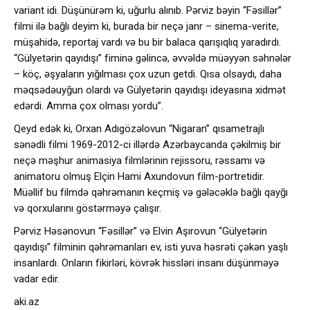
variant idi. Düşünürəm ki, uğurlu alınıb. Pərviz bəyin “Fəsillər”
filmi ilə bağlı deyim ki, burada bir neçə janr – sinema-verite,
müşahidə, reportaj vardı və bu bir balaca qarışıqlıq yaradırdı.
“Gülyetərin qayıdışı” fiminə gəlincə, əvvəldə müəyyən səhnələr
– köç, əşyaların yığılması çox uzun getdi. Qısa olsaydı, daha
məqsədəuyğun olardı və Gülyetərin qayıdışı ideyasına xidmət
edərdi. Amma çox olması yordu”.
Qeyd edək ki, Orxan Adıgözəlovun “Nigaran” qısametrajlı
sənədli filmi 1969-2012-ci illərdə Azərbaycanda çəkilmiş bir
neçə məşhur animasiya filmlərinin rejissoru, rəssamı və
animatoru olmuş Elçin Hami Axundovun film-portretidir.
Müəllif bu filmdə qəhrəmanın keçmiş və gələcəklə bağlı qayğı
və qorxularını göstərməyə çalışır.
Pərviz Həsənovun “Fəsillər” və Elvin Aşırovun “Gülyetərin
qayıdışı” filminin qəhrəmanları ev, isti yuva həsrəti çəkən yaşlı
insanlardı. Onların fikirləri, kövrək hissləri insanı düşünməyə
vadar edir.
aki.az