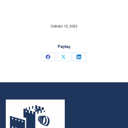
Dekabr 13, 2023
Paylaş
Share
Share
Share
on
on
on
Facebook
X
LinkedIn