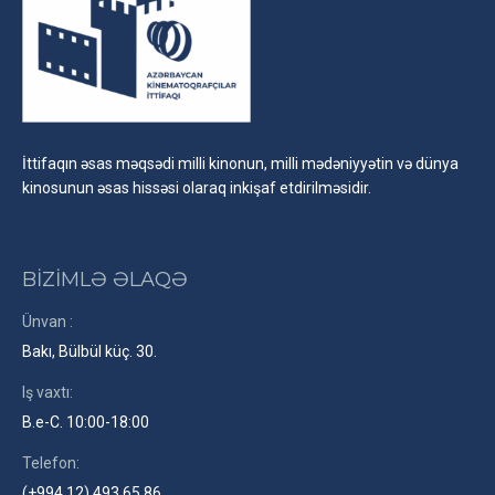
İttifaqın əsas məqsədi milli kinonun, milli mədəniyyətin və dünya
kinosunun əsas hissəsi olaraq inkişaf etdirilməsidir.
BİZİMLƏ ƏLAQƏ
Ünvan :
Bakı, Bülbül küç. 30.
Iş vaxtı:
B.e-C. 10:00-18:00
Telefon:
(+994 12) 493 65 86