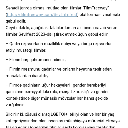
Sənədli janrda olması mütləq olan filmlər “FilmFreeway”
(
https://filmfreeway.com/Sevilfilmfest
) platforması vasitəsilə
qəbul edilir.
Qeyd edək ki, aşağıdakı tələblərdən ən azı birinə cavab verən
filmlər Sevilfest 2023-də iştirak etmək üçün qəbul edilir:
– Qadın rejissorların müəlliflik etdiyi və ya birgə rejissorluq
etdiyi müstəqil filmlər;
– Filmin baş qəhrəmanı qadındır;
– Filmin məzmunu qadınlar və onların həyatına təsir edən
məsələlərdən ibarətdir;
– Filmdə qadınların uğur hekayələri, gender bərabərliyi,
qadınların cəmiyyətdəki rolu, məişət zorakılığı və gender
kontekstində digər münasib mövzular hər hansı şəkildə
vurğulanır.
Bİldirilir ki, xüsusi olaraq LGBTQI+, əlilliyi olan və hər bir yaş
kateqoriyasından olan insanları müsabiqəyə müraciət etməyə
təşviq edilir. Göndərilən filmlər seçki komissiyası tərəfindən