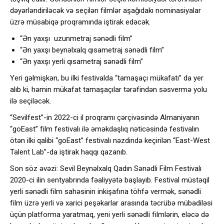
dəyərləndiriləcək və seçilən filmlər aşağıdakı nominasiyalar
üzrə müsabiqə proqramında iştirak edəcək.
“Ən yaxşı uzunmetraj sənədli film”
“Ən yaxşı beynəlxalq qısametraj sənədli film”
“Ən yaxşı yerli qısametraj sənədli film”
Yeri gəlmişkən, bu ilki festivalda “tamaşaçı mükafatı” da yer
alıb ki, həmin mükafat tamaşaçılar tərəfindən səsvermə yolu
ilə seçiləcək.
“Sevilfest”-in 2022-ci il proqramı çərçivəsində Almaniyanın
“goEast” film festivalı ilə əməkdaşlıq nəticəsində festivalın
ötən ilki qalibi “goEast” festivalı nəzdində keçirilən “East-West
Talent Lab”-da iştirak haqqı qazanıb.
Son söz əvəzi: Sevil Beynəlxalq Qadın Sənədli Film Festivalı
2020-ci ilin sentyabrında fəaliyyətə başlayıb. Festival müstəqil
yerli sənədli film sahəsinin inkişafına töhfə vermək, sənədli
film üzrə yerli və xarici peşəkarlar arasında təcrübə mübadiləsi
üçün platforma yaratmaq, yeni yerli sənədli filmlərin, eləcə də