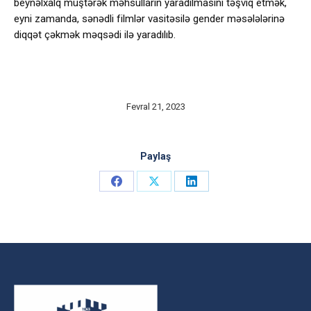
beynəlxalq müştərək məhsulların yaradılmasını təşviq etmək,
eyni zamanda, sənədli filmlər vasitəsilə gender məsələlərinə
diqqət çəkmək məqsədi ilə yaradılıb.
Fevral 21, 2023
Paylaş
Share
Share
Share
on
on
on
Facebook
X
LinkedIn