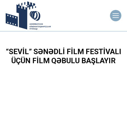
“SEVIL” SƏNƏDLI FILM FESTIVALI
ÜÇÜN FILM QƏBULU BAŞLAYIR