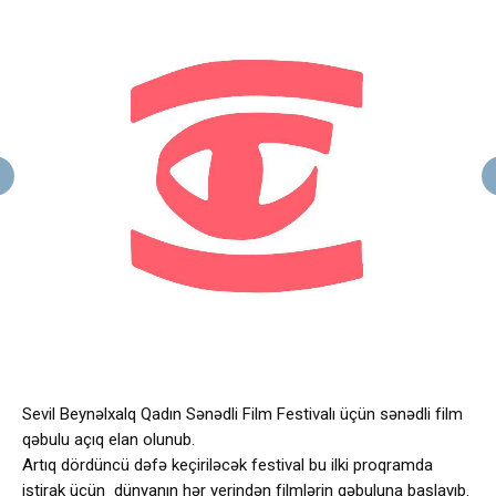
Sevil Beynəlxalq Qadın Sənədli Film Festivalı üçün sənədli film
qəbulu açıq elan olunub.
Artıq dördüncü dəfə keçiriləcək festival bu ilki proqramda
iştirak üçün dünyanın hər yerindən filmlərin qəbuluna başlayıb.