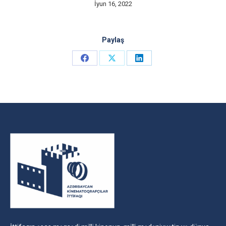
İyun 16, 2022
Paylaş
Share
Share
Share
on
on
on
Facebook
X
LinkedIn