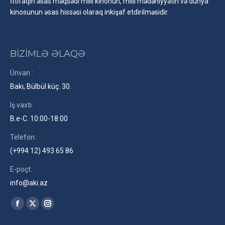
İttifaqın əsas məqsədi milli kinonun, milli mədəniyyətin və dünya
kinosunun əsas hissəsi olaraq inkişaf etdirilməsidir.
BİZİMLƏ ƏLAQƏ
Ünvan :
Bakı, Bülbül küç. 30.
Iş vaxtı:
B.e-C. 10:00-18:00
Telefon:
(+994 12) 493 65 86
E-poçt:
info@aki.az
Find us on:
Facebook
X
Instagram
page
page
page