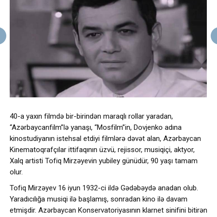
40-a yaxın filmdə bir-birindən maraqlı rollar yaradan,
“Azərbaycanfilm”lə yanaşı, “Mosfilm”in, Dovjenko adına
kinostudiyanın istehsal etdiyi filmlərə dəvət alan, Azərbaycan
Kinematoqrafçılar ittifaqının üzvü, rejissor, musiqiçi, aktyor,
Xalq artisti Tofiq Mirzəyevin yubiley günüdür, 90 yaşı tamam
olur.
Tofiq Mirzəyev 16 iyun 1932-ci ildə Gədəbəydə anadan olub.
Yaradıcılığa musiqi ilə başlamış, sonradan kino ilə davam
etmişdir. Azərbaycan Konservatoriyasının klarnet sinifini bitirən