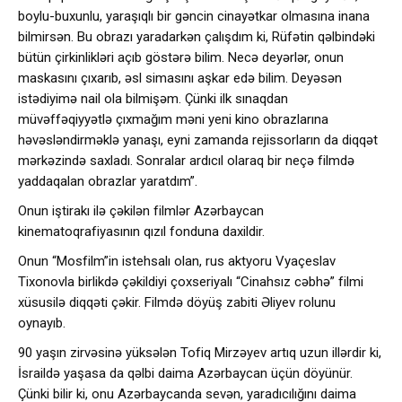
boylu-buxunlu, yaraşıqlı bir gəncin cinayətkar olmasına inana
bilmirsən. Bu obrazı yaradarkən çalışdım ki, Rüfətin qəlbindəki
bütün çirkinlikləri açıb göstərə bilim. Necə deyərlər, onun
maskasını çıxarıb, əsl simasını aşkar edə bilim. Deyəsən
istədiyimə nail ola bilmişəm. Çünki ilk sınaqdan
müvəffəqiyyətlə çıxmağım məni yeni kino obrazlarına
həvəsləndirməklə yanaşı, eyni zamanda rejissorların da diqqət
mərkəzində saxladı. Sonralar ardıcıl olaraq bir neçə filmdə
yaddaqalan obrazlar yaratdım”.
Onun iştirakı ilə çəkilən filmlər Azərbaycan
kinematoqrafiyasının qızıl fonduna daxildir.
Onun “Mosfilm”in istehsalı olan, rus aktyoru Vyaçeslav
Tixonovla birlikdə çəkildiyi çoxseriyalı “Cinahsız cəbhə” filmi
xüsusilə diqqəti çəkir. Filmdə döyüş zabiti Əliyev rolunu
oynayıb.
90 yaşın zirvəsinə yüksələn Tofiq Mirzəyev artıq uzun illərdir ki,
İsraildə yaşasa da qəlbi daima Azərbaycan üçün döyünür.
Çünki bilir ki, onu Azərbaycanda sevən, yaradıcılığını daima