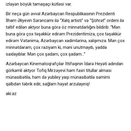
izləyən böyük tamaşaçı kütləsi var.
Bir neçə gün əvvəl Azərbaycan Respublikasının Prezidenti
İlham Əliyevin Sərəncamı ilə “Xalq artisti” və “Şöhrət” ordeni ilə
təltif edilən aktyor buna görə öz minnətdarlığını bildirib: “Mən
buna görə çox təşəkkür edirəm Prezidentimizə, çox təşəkkür
edirəm Vətənimə, Azərbaycan xadimlərinə, xalqımıza. Mən çox
minnətdaram, çox razıyam ki, məni unutmayıb, yadda
saxlayıblar. Mən çox şadam, çox şadam…”
Azərbaycan Kinematoqrafçılar İttifaqının İdarə Heyəti adından
görkəmli aktyor Tofiq Mirzəyevi həm fəxri titullar alması
münasibətilə, həm də yubiley yaşı münasibətilə səmimi
qəlbdən təbrik edir, sağlam həyat arzulayırıq!
aki.az