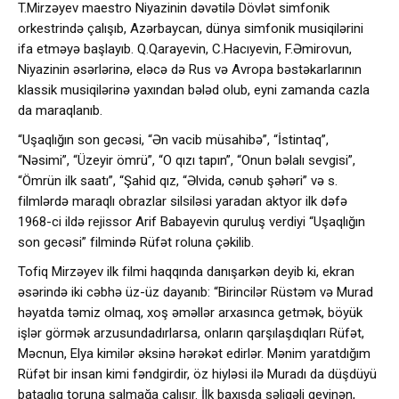
T.Mirzəyev maestro Niyazinin dəvətilə Dövlət simfonik
orkestrində çalışıb, Azərbaycan, dünya simfonik musiqilərini
ifa etməyə başlayıb. Q.Qarayevin, C.Hacıyevin, F.Əmirovun,
Niyazinin əsərlərinə, eləcə də Rus və Avropa bəstəkarlarının
klassik musiqilərinə yaxından bələd olub, eyni zamanda cazla
da maraqlanıb.
“Uşaqlığın son gecəsi, “Ən vacib müsahibə”, “İstintaq”,
“Nəsimi”, “Üzeyir ömrü”, “O qızı tapın”, “Onun bəlalı sevgisi”,
“Ömrün ilk saatı”, “Şahid qız, “Əlvida, cənub şəhəri” və s.
filmlərdə maraqlı obrazlar silsiləsi yaradan aktyor ilk dəfə
1968-ci ildə rejissor Arif Babayevin quruluş verdiyi “Uşaqlığın
son gecəsi” filmində Rüfət roluna çəkilib.
Tofiq Mirzəyev ilk filmi haqqında danışarkən deyib ki, ekran
əsərində iki cəbhə üz-üz dayanıb: “Birincilər Rüstəm və Murad
həyatda təmiz olmaq, xoş əməllər arxasınca getmək, böyük
işlər görmək arzusundadırlarsa, onların qarşılaşdıqları Rüfət,
Məcnun, Elya kimilər əksinə hərəkət edirlər. Mənim yaratdığım
Rüfət bir insan kimi fəndgirdir, öz hiyləsi ilə Muradı da düşdüyü
bataqlıq toruna salmağa çalışır. İlk baxışda səliqəli geyinən,