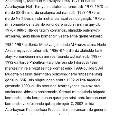
Xatırladaq ki, Mahmud Həmzəyev 1966-1971-ci illərdə
Azərbaycan Neft-Kimya İnstitutunda təhsil alıb. 1971-1973-cü
illərdə SSRİ-nin ordu sıralarına xidmət edib. 1973-1975-ci
illərdə Neft Daşlarında mühəndis vəzifəsində çalışıb. 1975-ci
ilin sonunda öz istəyi ilə ikinci dəfə ordu sıralarına qayıdıb.
1976-1980-ci illərdə tağım komandiri, əlahiddə pulemyot-
artilleriya, hərbi hissə komandiri vəzifələrinə qədər yüksəlib.
1984-1987-ci illərdə Moskva şəhərində M.Frunze adına Hərbi
Akademiyayada təhsil alıb. 1986-87-ci illərdə əlahiddə tank
alayı komandirinin müavini vəzifəsində xidmət edib. 1987-
1992-ci illərdə Pribaltika Hərbi Dairəsində I dərəcəli təlim
mərkəzinin rəisi vəzifəsində xidmət edib. 1989-cu ildə SSRİ
Müdafiə Nazirliyi tərəfindən polkovnik hərbi rütbəsinə layiq
görülüb. SSRİ-nin süqutundan sonra 1992-ci ildə təqaüdə
çıxmışdır. 1993-cü ilin sonunda Azərbaycana gələrək ordu
sıralarında xidmətə başlamışdır. Xidməti müddətində briqada
komandiri, ordu korpusunun qərargah rəisi, ordu korpusunun
komandiri vəzifələrində qulluq etmişdir. O, 2002-ci ildə
Azərbaycan Respublikası Prezidentinin sərəncamı ilə general-