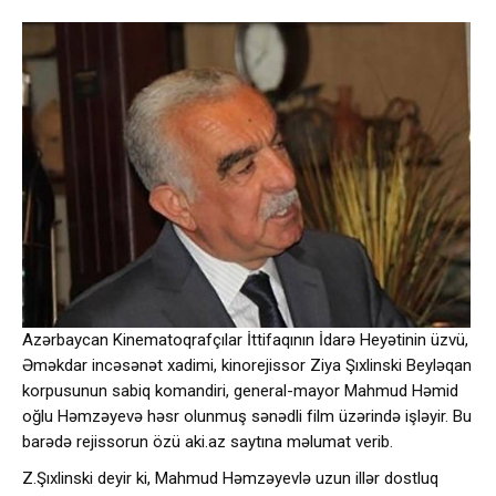
Azərbaycan Kinematoqrafçılar İttifaqının İdarə Heyətinin üzvü,
Əməkdar incəsənət xadimi, kinorejissor Ziya Şıxlinski Beyləqan
korpusunun sabiq komandiri, general-mayor Mahmud Həmid
oğlu Həmzəyevə həsr olunmuş sənədli film üzərində işləyir. Bu
barədə rejissorun özü aki.az saytına məlumat verib.
Z.Şıxlinski deyir ki, Mahmud Həmzəyevlə uzun illər dostluq