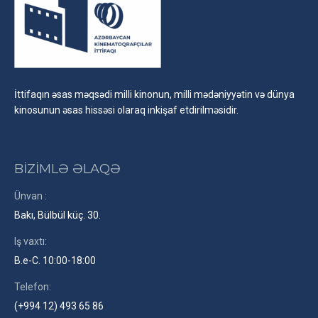
İttifaqın əsas məqsədi milli kinonun, milli mədəniyyətin və dünya
kinosunun əsas hissəsi olaraq inkişaf etdirilməsidir.
BİZİMLƏ ƏLAQƏ
Ünvan :
Bakı, Bülbül küç. 30.
Iş vaxtı:
B.e-C. 10:00-18:00
Telefon:
(+994 12) 493 65 86