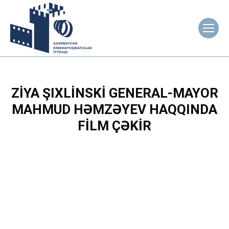
ZIYA ŞIXLINSKI GENERAL-MAYOR
MAHMUD HƏMZƏYEV HAQQINDA
FILM ÇƏKIR