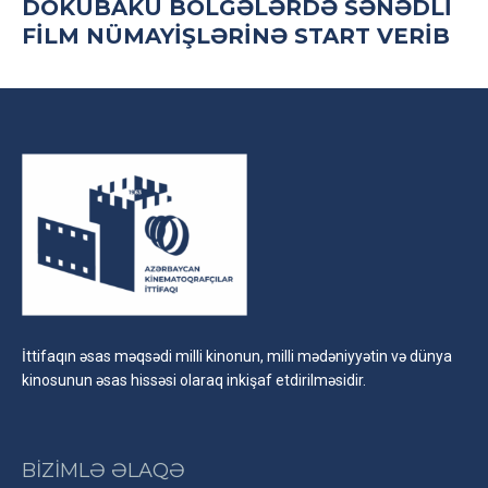
DOKUBAKU BÖLGƏLƏRDƏ SƏNƏDLI
FILM NÜMAYIŞLƏRINƏ START VERIB
İttifaqın əsas məqsədi milli kinonun, milli mədəniyyətin və dünya
kinosunun əsas hissəsi olaraq inkişaf etdirilməsidir.
BİZİMLƏ ƏLAQƏ