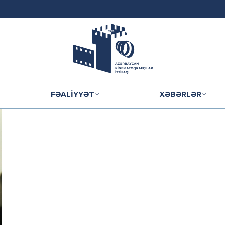
FƏALIYYƏT
XƏBƏRLƏR
FƏALIYYƏT
XƏBƏRLƏR