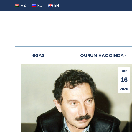
AZ
RU
EN
ƏSAS
QURUM HAQQINDA
ƏSAS
QURUM HAQQINDA
Yan
16
2020