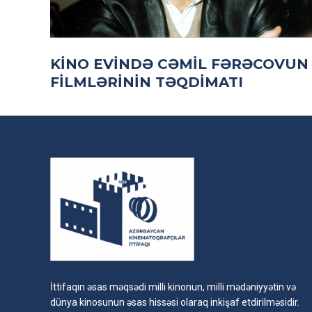
KINO EVINDƏ CƏMIL FƏRƏCOVUN
FILMLƏRININ TƏQDIMATI
İttifaqın əsas məqsədi milli kinonun, milli mədəniyyətin və
dünya kinosunun əsas hissəsi olaraq inkişaf etdirilməsidir.