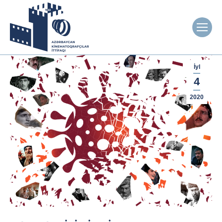
İyl
4
2020