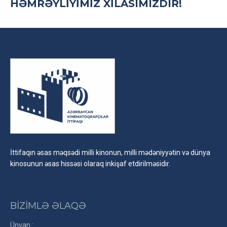
HƏMRƏYLIYIMIZ XILASIMIZDIR!
İttifaqın əsas məqsədi milli kinonun, milli mədəniyyətin və dünya
kinosunun əsas hissəsi olaraq inkişaf etdirilməsidir.
BİZİMLƏ ƏLAQƏ
Ünvan :