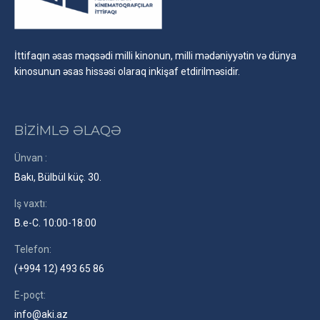
İttifaqın əsas məqsədi milli kinonun, milli mədəniyyətin və dünya
kinosunun əsas hissəsi olaraq inkişaf etdirilməsidir.
BİZİMLƏ ƏLAQƏ
Ünvan :
Bakı, Bülbül küç. 30.
Iş vaxtı:
B.e-C. 10:00-18:00
Telefon:
(+994 12) 493 65 86
E-poçt:
info@aki.az