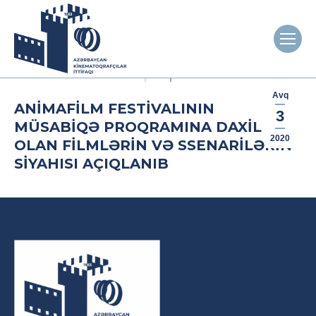
Avq
ANİMAFİLM FESTIVALININ
3
MÜSABIQƏ PROQRAMINA DAXIL
2020
OLAN FILMLƏRIN VƏ SSENARILƏRIN
SIYAHISI AÇIQLANIB