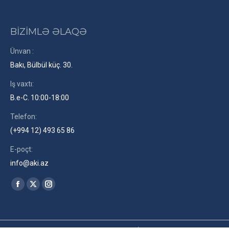
BİZİMLƏ ƏLAQƏ
Ünvan :
Bakı, Bülbül küç. 30.
Iş vaxtı:
B.e-C. 10:00-18:00
Telefon:
(+994 12) 493 65 86
E-poçt:
info@aki.az
Find us on:
Facebook
X
Instagram
page
page
page
opens
opens
opens