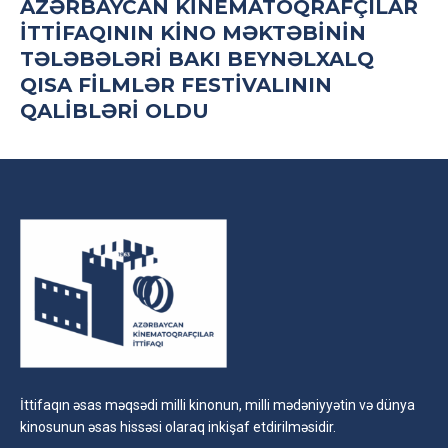
AZƏRBAYCAN KINEMATOQRAFÇILAR
İTTIFAQININ KINO MƏKTƏBININ
TƏLƏBƏLƏRI BAKI BEYNƏLXALQ
QISA FILMLƏR FESTIVALININ
QALIBLƏRI OLDU
İttifaqın əsas məqsədi milli kinonun, milli mədəniyyətin və dünya
kinosunun əsas hissəsi olaraq inkişaf etdirilməsidir.