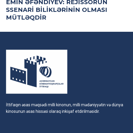
EMIN ƏFƏNDIYEV: REJISSORUN
SSENARI BILIKLƏRININ OLMASI
MÜTLƏQDIR
İttifaqın əsas məqsədi milli kinonun, milli mədəniyyətin və dünya
kinosunun əsas hissəsi olaraq inkişaf etdirilməsidir.