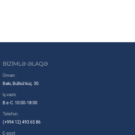
BİZİMLƏ ƏLAQƏ
Ünvan :
Bakı, Bülbül küç. 30.
Iş vaxtı:
B.e-C. 10:00-18:00
Telefon:
(+994 12) 493 65 86
E-poçt: