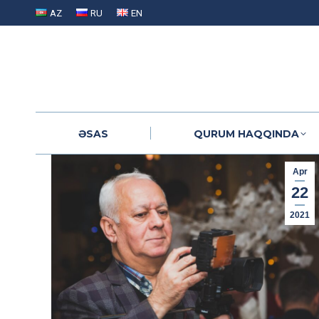
AZ
RU
EN
ƏSAS
QURUM HAQQINDA
ƏSAS
QURUM HAQQINDA
Apr
22
2021