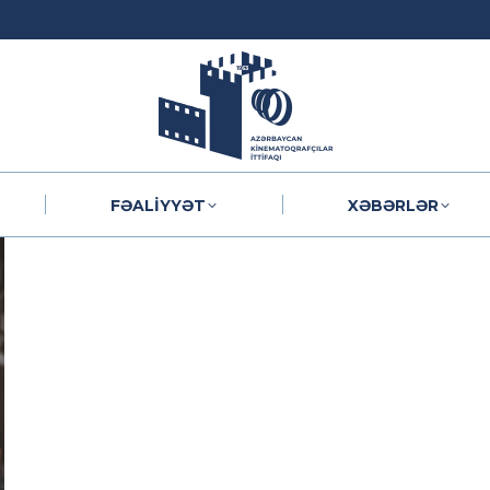
FƏALIYYƏT
XƏBƏRLƏR
FƏALIYYƏT
XƏBƏRLƏR