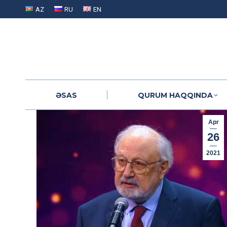
AZ
RU
EN
ƏSAS
QURUM HAQQINDA
ƏSAS
QURUM HAQQINDA
Apr
26
2021