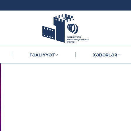
FƏALIYYƏT
XƏBƏRLƏR
FƏALIYYƏT
XƏBƏRLƏR