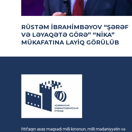
RÜSTƏM İBRAHİMBƏYOV “ŞƏRƏF
VƏ LƏYAQƏTƏ GÖRƏ” “NİKA”
MÜKAFATINA LAYİQ GÖRÜLÜB
İttifaqın əsas məqsədi milli kinonun, milli mədəniyyətin və