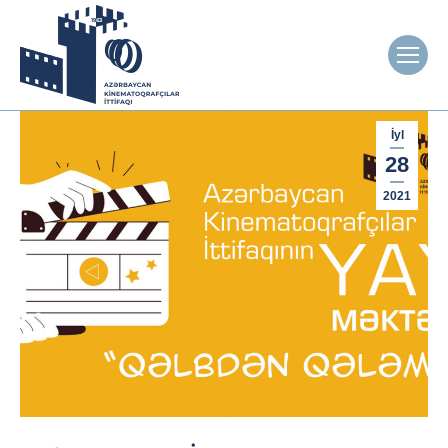
İyl
28
2021