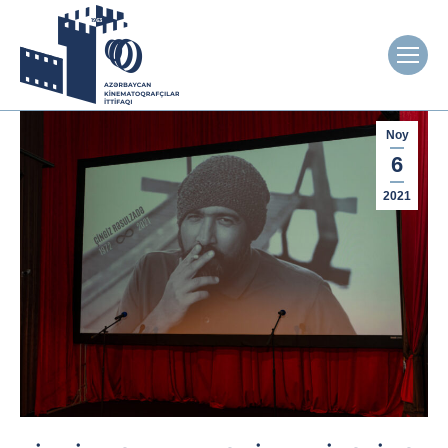
Noy
6
2021