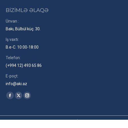
BİZİMLƏ ƏLAQƏ
Ünvan :
Bakı, Bülbül küç. 30.
Iş vaxtı:
B.e-C. 10:00-18:00
Telefon:
(+994 12) 493 65 86
E-poçt:
info@aki.az
Find us on:
Facebook
X
Instagram
page
page
page
opens
opens
opens
in
in
in
2026© Azərbaycan Kinematoqrafçılar İttifaqı. Site by
RENLEY
az