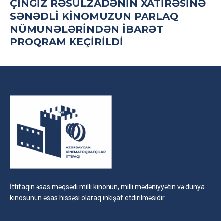
ÇINGIZ RƏSULZADƏNIN XATIRƏSINƏ
SƏNƏDLI KINOMUZUN PARLAQ
NÜMUNƏLƏRINDƏN IBARƏT
PROQRAM KEÇIRILDI
İttifaqın əsas məqsədi milli kinonun, milli mədəniyyətin və dünya
kinosunun əsas hissəsi olaraq inkişaf etdirilməsidir.