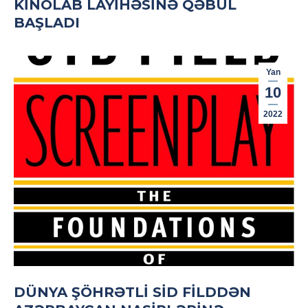
KINOLAB LAYIHƏSINƏ QƏBUL
BAŞLADI
Yan
10
2022
DÜNYA ŞÖHRƏTLI SID FILDDƏN