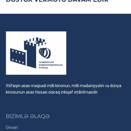
İttifaqın əsas məqsədi milli kinonun, milli mədəniyyətin və dünya
kinosunun əsas hissəsi olaraq inkişaf etdirilməsidir.
BİZİMLƏ ƏLAQƏ
Ünvan :