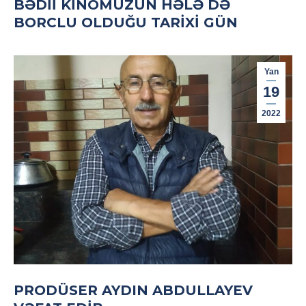
BƏDII KINOMUZUN HƏLƏ DƏ
BORCLU OLDUĞU TARIXI GÜN
Yan
19
2022
PRODÜSER AYDIN ABDULLAYEV