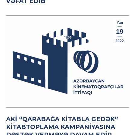
VƏFAT EDIB
Yan
19
2022
AKİ “QARABAĞA KITABLA GEDƏK”
KITABTOPLAMA KAMPANIYASINA
DƏSTƏK VERMƏYƏ DAVAM EDIR