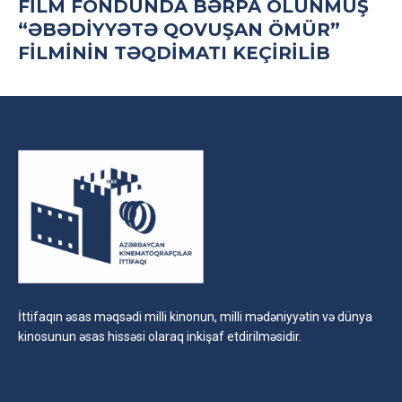
FILM FONDUNDA BƏRPA OLUNMUŞ
“ƏBƏDIYYƏTƏ QOVUŞAN ÖMÜR”
FILMININ TƏQDIMATI KEÇIRILIB
İttifaqın əsas məqsədi milli kinonun, milli mədəniyyətin və dünya
kinosunun əsas hissəsi olaraq inkişaf etdirilməsidir.