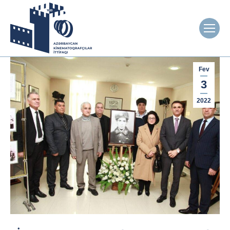
Fev
3
2022