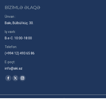
BİZİMLƏ ƏLAQƏ
Ünvan :
Bakı, Bülbül küç. 30.
Iş vaxtı:
B.e-C. 10:00-18:00
Telefon:
(+994 12) 493 65 86
E-poçt:
info@aki.az
Find us on:
Facebook
X
Instagram
page
page
page
opens
opens
opens
in
in
in
2026© Azərbaycan Kinematoqrafçılar İttifaqı. Site by
RENLEY
az
new
new
new