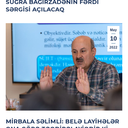
SUĞRA BAĞIRZADƏNIN FƏRDI
SƏRGISI AÇILACAQ
May
10
2022
MIRBALA SƏLIMLI: BELƏ LAYIHƏLƏR