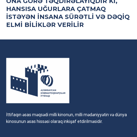
ONA GÖRƏ TƏQDIRƏLAYIQDIR KI,
HANSISA UĞURLARA ÇATMAQ
ISTƏYƏN INSANA SÜRƏTLI VƏ DƏQIQ
ELMI BILIKLƏR VERILIR
İttifaqın əsas məqsədi milli kinonun, milli mədəniyyətin və dünya
kinosunun əsas hissəsi olaraq inkişaf etdirilməsidir.