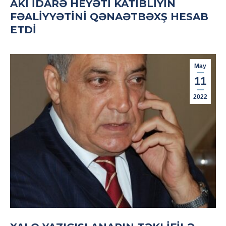
AKİ İDARƏ HEYƏTI KATIBLIYIN
FƏALIYYƏTINI QƏNAƏTBƏXŞ HESAB
ETDI
May
11
2022