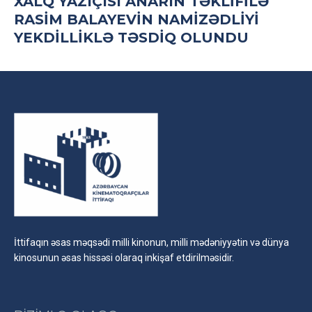
XALQ YAZIÇISI ANARIN TƏKLIFILƏ
RASIM BALAYEVIN NAMIZƏDLIYI
YEKDILLIKLƏ TƏSDIQ OLUNDU
İttifaqın əsas məqsədi milli kinonun, milli mədəniyyətin və dünya
kinosunun əsas hissəsi olaraq inkişaf etdirilməsidir.