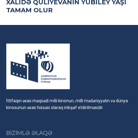
XALIDƏ QULIYEVANIN YUBILEY YAŞI
TAMAM OLUR
İttifaqın əsas məqsədi milli kinonun, milli mədəniyyətin və dünya
kinosunun əsas hissəsi olaraq inkişaf etdirilməsidir.
BİZİMLƏ ƏLAQƏ