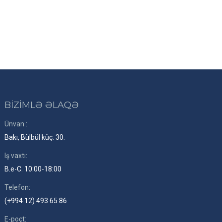
BİZİMLƏ ƏLAQƏ
Ünvan :
Bakı, Bülbül küç. 30.
Iş vaxtı:
B.e-C. 10:00-18:00
Telefon:
(+994 12) 493 65 86
E-poçt: