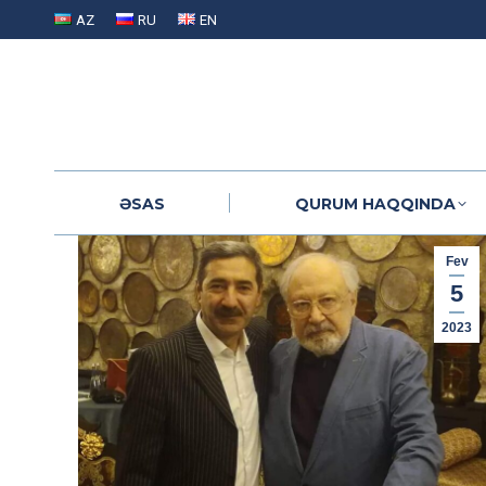
AZ
RU
EN
ƏSAS
QURUM HAQQINDA
ƏSAS
QURUM HAQQINDA
Fev
5
2023