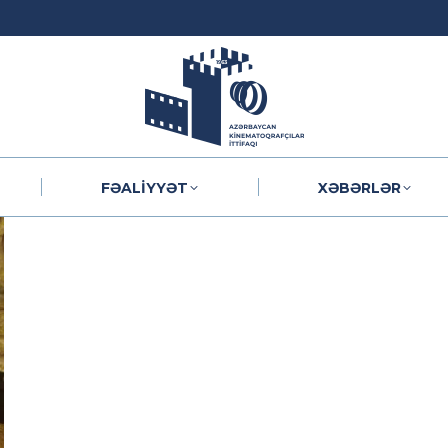
FƏALIYYƏT
XƏBƏRLƏR
FƏALIYYƏT
XƏBƏRLƏR