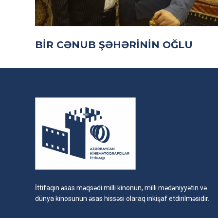
BİR CƏNUB ŞƏHƏRİNİN OĞLU
İttifaqın əsas məqsədi milli kinonun, milli mədəniyyətin və
dünya kinosunun əsas hissəsi olaraq inkişaf etdirilməsidir.