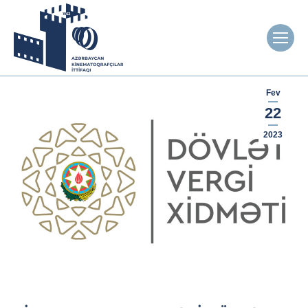
Fev
22
2023