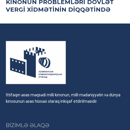
KINONUN PROBLEMLƏRI DÖVLƏT
VERGI XIDMƏTININ DIQQƏTINDƏ
İttifaqın əsas məqsədi milli kinonun, milli mədəniyyətin və dünya
kinosunun əsas hissəsi olaraq inkişaf etdirilməsidir.
BİZİMLƏ ƏLAQƏ