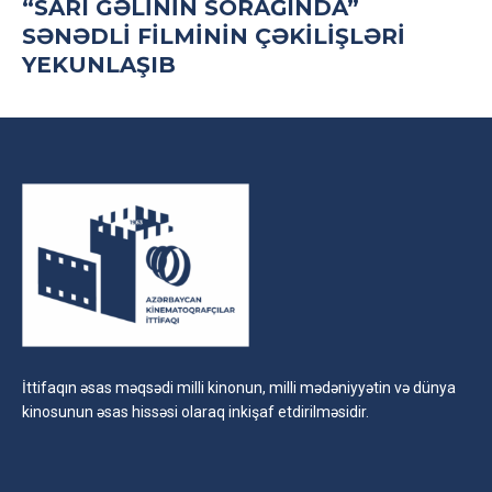
“SARI GƏLININ SORAĞINDA”
SƏNƏDLI FILMININ ÇƏKILIŞLƏRI
YEKUNLAŞIB
İttifaqın əsas məqsədi milli kinonun, milli mədəniyyətin və dünya
kinosunun əsas hissəsi olaraq inkişaf etdirilməsidir.