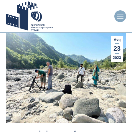
Avq
23
2023