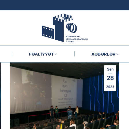
FƏALIYYƏT
XƏBƏRLƏR
FƏALIYYƏT
XƏBƏRLƏR
Sen
28
2023