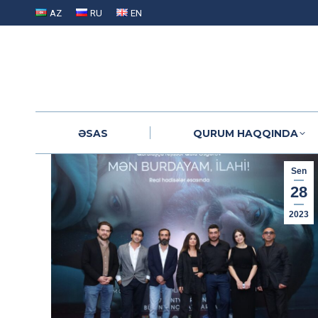
AZ
RU
EN
ƏSAS
QURUM HAQQINDA
ƏSAS
QURUM HAQQINDA
Sen
28
2023