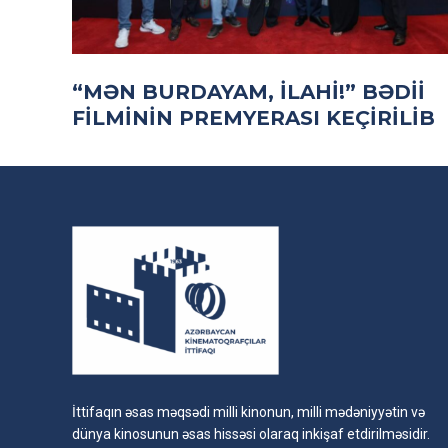
“MƏN BURDAYAM, ILAHI!” BƏDII
FILMININ PREMYERASI KEÇIRILIB
İttifaqın əsas məqsədi milli kinonun, milli mədəniyyətin və
dünya kinosunun əsas hissəsi olaraq inkişaf etdirilməsidir.