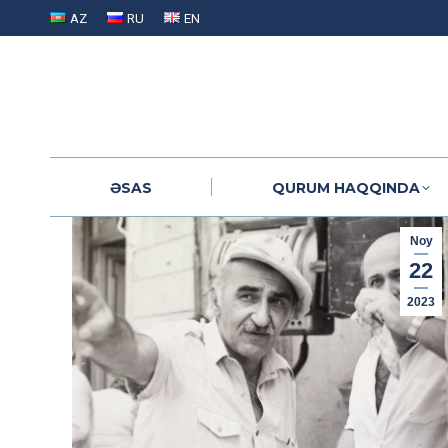
AZ
RU
EN
ƏSAS
QURUM HAQQINDA
ƏSAS
QURUM HAQQINDA
Noy
22
2023