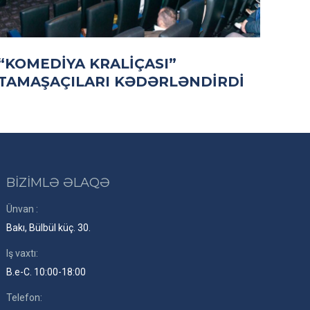
“KOMEDIYA KRALIÇASI”
TAMAŞAÇILARI KƏDƏRLƏNDIRDI
BİZİMLƏ ƏLAQƏ
Ünvan :
Bakı, Bülbül küç. 30.
Iş vaxtı:
B.e-C. 10:00-18:00
Telefon: