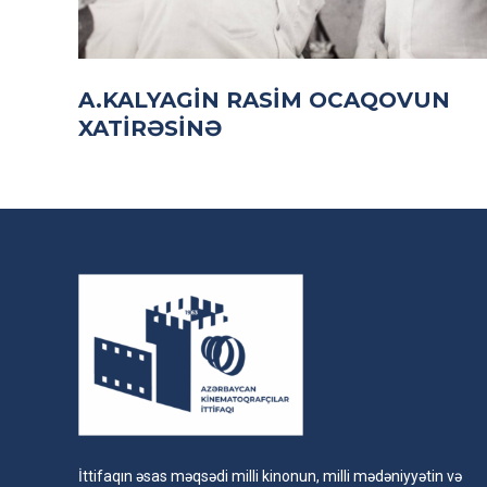
A.KALYAGIN RASIM OCAQOVUN
XATIRƏSINƏ
İttifaqın əsas məqsədi milli kinonun, milli mədəniyyətin və