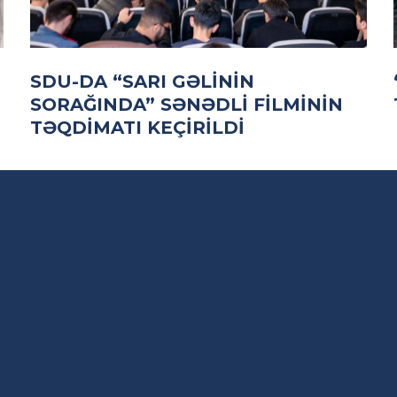
SDU-DA “SARI GƏLININ
SORAĞINDA” SƏNƏDLI FILMININ
TƏQDIMATI KEÇIRILDI