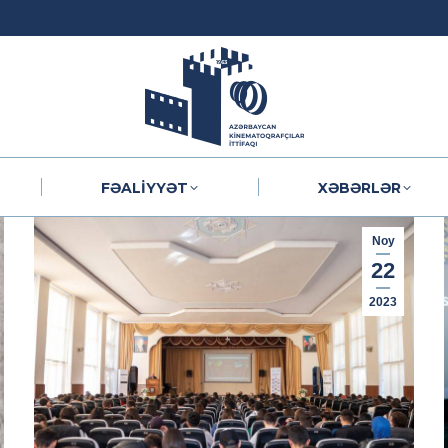
FƏALIYYƏT
XƏBƏRLƏR
FƏALIYYƏT
XƏBƏRLƏR
Noy
22
2023