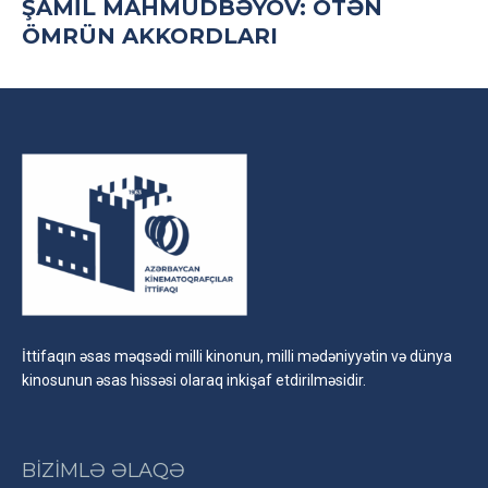
ŞAMİL MAHMUDBƏYOV: ÖTƏN
ÖMRÜN AKKORDLARI
İttifaqın əsas məqsədi milli kinonun, milli mədəniyyətin və dünya
kinosunun əsas hissəsi olaraq inkişaf etdirilməsidir.
BİZİMLƏ ƏLAQƏ