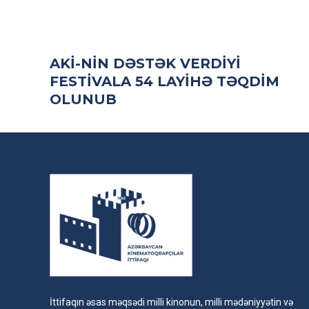
AKİ-NIN DƏSTƏK VERDIYI
FESTIVALA 54 LAYIHƏ TƏQDIM
OLUNUB
İttifaqın əsas məqsədi milli kinonun, milli mədəniyyətin və