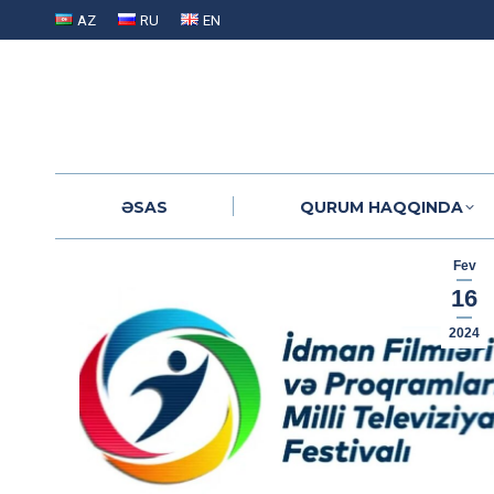
AZ
RU
EN
ƏSAS
QURUM HAQQINDA
ƏSAS
QURUM HAQQINDA
Fev
16
2024