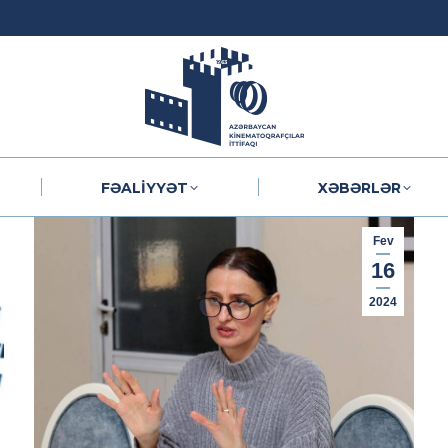
FƏALIYYƏT
XƏBƏRLƏR
FƏALIYYƏT
XƏBƏRLƏR
Fev
16
2024