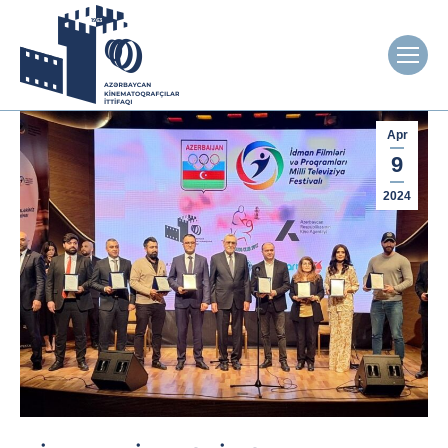
Apr
9
2024