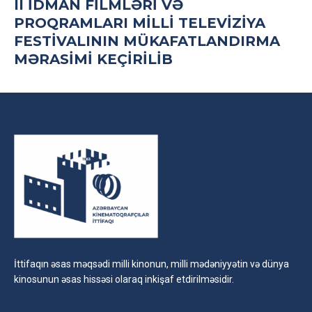
II İDMAN FILMLƏRI VƏ
PROQRAMLARI MILLI TELEVIZIYA
FESTIVALININ MÜKAFATLANDIRMA
MƏRASIMI KEÇIRILIB
İttifaqın əsas məqsədi milli kinonun, milli mədəniyyətin və dünya
kinosunun əsas hissəsi olaraq inkişaf etdirilməsidir.