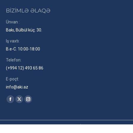
BİZİMLƏ ƏLAQƏ
Ünvan :
Bakı, Bülbül küç. 30.
Iş vaxtı:
B.e-C. 10:00-18:00
Telefon:
(+994 12) 493 65 86
E-poçt:
info@aki.az
Find us on:
Facebook
X
Instagram
page
page
page
opens
opens
opens
in
in
in
2026© Azərbaycan Kinematoqrafçılar İttifaqı. Site by
RENLEY
az